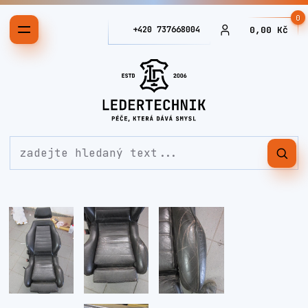
0
+420 737668004
0,00 Kč