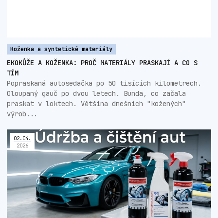
Koženka a syntetické materiály
EKOKŮŽE A KOŽENKA: PROČ MATERIÁLY PRASKAJÍ A CO S
TÍM
Popraskaná autosedačka po 50 tisících kilometrech.
Oloupaný gauč po dvou letech. Bunda, co začala
praskat v loktech. Většina dnešních "kožených"
výrob...
02
.
04
.
2026