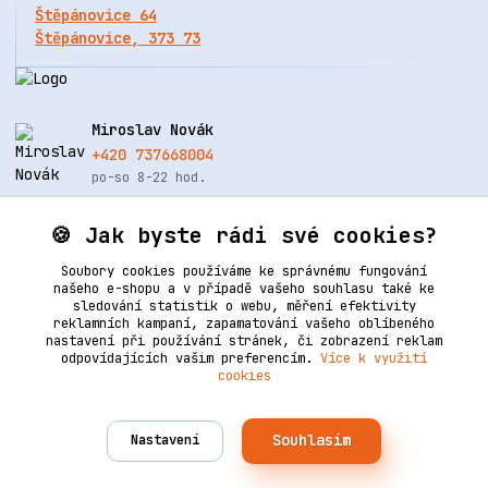
Štěpánovice 64
Štěpánovice, 373 73
Miroslav Novák
+420 737668004
po-so 8-22 hod.
info@renovacekuze.cz
🍪 Jak byste rádi své cookies?
Soubory cookies používáme ke správnému fungování
našeho e-shopu a v případě vašeho souhlasu také ke
sledování statistik o webu, měření efektivity
reklamních kampaní, zapamatování vašeho oblíbeného
nastavení při používání stránek, či zobrazení reklam
odpovídajících vašim preferencím.
Více k využití
cookies
Upravit sběr cookies.
Souhlasím
Nastavení
Vytvořeno na
Eshop-rychle.cz
2006–2025 © Ledertechnik | Všechna práva vyhrazena. Design