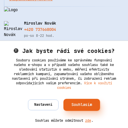
Miroslav Novák
+420 737668004
po-so 8-22 hod.
info@renovacekuze.cz
🍪 Jak byste rádi své cookies?
Soubory cookies používáme ke správnému fungování
našeho e-shopu a v případě vašeho souhlasu také ke
sledování statistik o webu, měření efektivity
reklamních kampaní, zapamatování vašeho oblíbeného
nastavení při používání stránek, či zobrazení reklam
odpovídajících vašim preferencím.
Více k využití
cookies
Upravit sběr cookies.
Souhlasím
Nastavení
Vytvořeno na
Eshop-rychle.cz
2006–2025 © Ledertechnik | Všechna práva vyhrazena. Design
od
Empiredesign
nakódoval
OndřejDvořák.com
.
Souhlas můžete odmítnout
zde
.