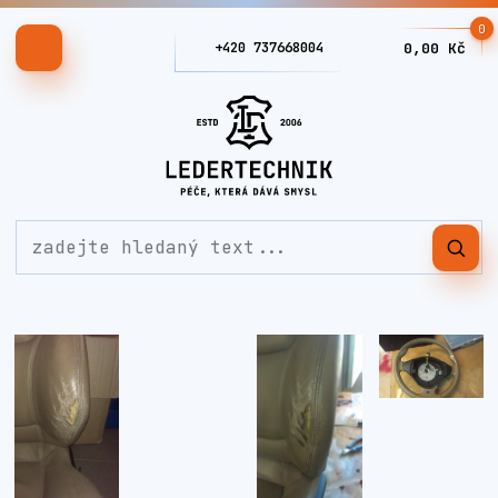
0
+420 737668004
0,00 Kč