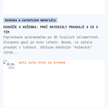
Koženka a syntetické materiály
EKOKŮŽE A KOŽENKA: PROČ MATERIÁLY PRASKAJÍ A CO S
TÍM
Popraskaná autosedačka po 50 tisících kilometrech.
Oloupaný gauč po dvou letech. Bunda, co začala
praskat v loktech. Většina dnešních "kožených"
výrob...
02
.
04
.
2026