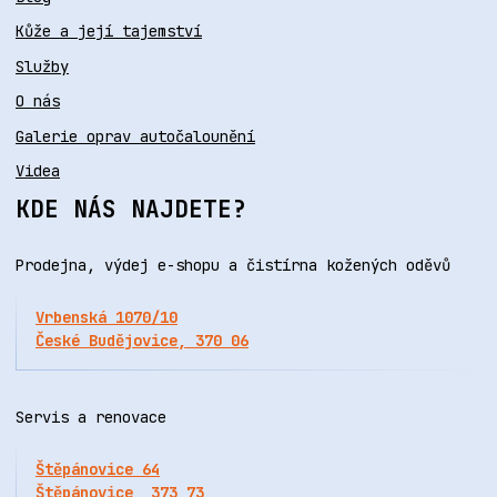
Kůže a její tajemství
Služby
O nás
Galerie oprav autočalounění
Videa
KDE NÁS NAJDETE?
Prodejna, výdej e-shopu a čistírna kožených oděvů
Vrbenská 1070/10
České Budějovice, 370 06
Servis a renovace
Štěpánovice 64
Štěpánovice, 373 73