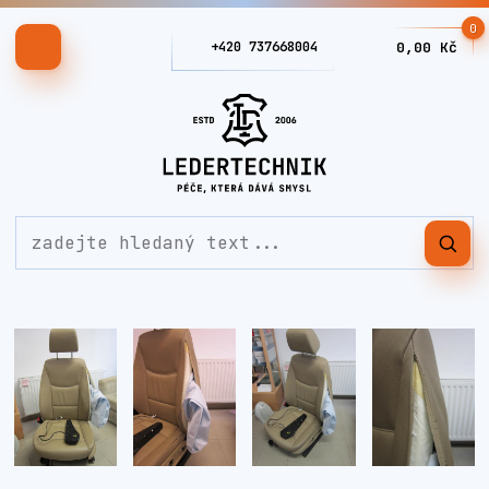
0
+420 737668004
0,00 Kč