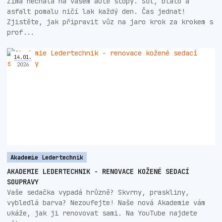
Zima nechala na vašem autě stopy. Sůl, bláto a
asfalt pomalu ničí lak každý den. Čas jednat!
Zjistěte, jak připravit vůz na jaro krok za krokem s
prof...
14
.
01
.
2026
Akademie Ledertechnik
AKADEMIE LEDERTECHNIK - RENOVACE KOŽENÉ SEDACÍ
SOUPRAVY
Vaše sedačka vypadá hrůzně? Skvrny, praskliny,
vybledlá barva? Nezoufejte! Naše nová Akademie vám
ukáže, jak ji renovovat sami. Na YouTube najdete