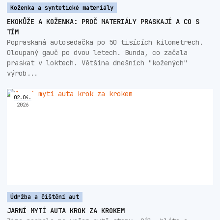
Koženka a syntetické materiály
EKOKŮŽE A KOŽENKA: PROČ MATERIÁLY PRASKAJÍ A CO S
TÍM
Popraskaná autosedačka po 50 tisících kilometrech.
Oloupaný gauč po dvou letech. Bunda, co začala
praskat v loktech. Většina dnešních "kožených"
výrob...
02
.
04
.
2026
Údržba a čištění aut
JARNÍ MYTÍ AUTA KROK ZA KROKEM