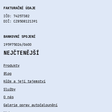
FAKTURAČNÍ ÚDAJE
IČO: 74257382
DIČ: CZ8508121391
BANKOVNÍ SPOJENÍ
195975026/0600
NEJČTENĚJŠÍ
Produkty
Blog
Kůže a její tajemství
Služby
O nás
Galerie oprav autočalounění