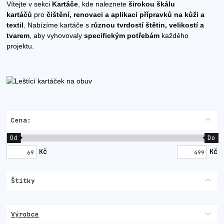
Vítejte v sekci
Kartáče
, kde naleznete
širokou škálu
kartáčů
pro
čištění, renovaci a aplikaci přípravků na kůži a
textil
. Nabízíme kartáče s
různou tvrdostí štětin, velikostí a
tvarem
, aby vyhovovaly
specifickým potřebám
každého
projektu.
Cena:
Od
Do
Kč
Kč
Štítky
Výrobce