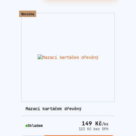
Novinka
Mazací kartáček dřevěný
149 Kč
/
ks
Skladem
123 Kč
bez DPH