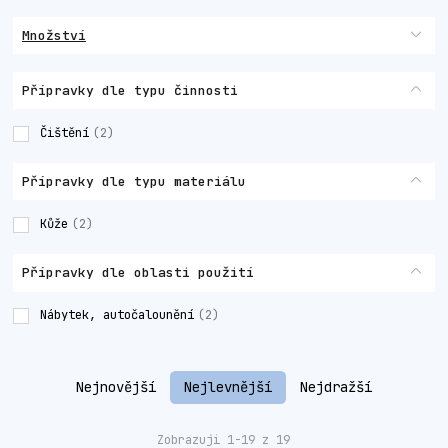
Množství
Přípravky dle typu činnosti
Čištění
(2)
Přípravky dle typu materiálu
Kůže
(2)
Přípravky dle oblasti použití
Nábytek, autočalounění
(2)
Nejnovější
Nejlevnější
Nejdražší
Zobrazuji 1-19 z 19