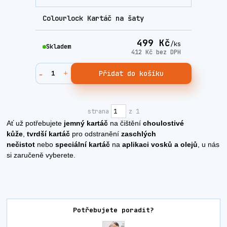
Colourlock Kartáč na šaty
499 Kč
/
ks
Skladem
412 Kč
bez DPH
Přidat do košíku
strana
z 1
Ať už potřebujete
jemný kartáč
na čištění
choulostivé
kůže
,
tvrdší kartáč
pro odstranění
zaschlých
nečistot
nebo
speciální kartáč
na
aplikaci vosků a olejů
, u nás
si zaručeně vyberete.
Potřebujete poradit?