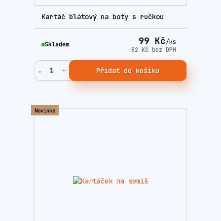
Kartáč blátový na boty s ručkou
99 Kč
/
ks
Skladem
82 Kč
bez DPH
Přidat do košíku
Novinka