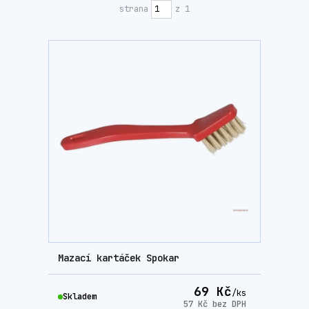
strana
z 1
Mazací kartáček Spokar
69 Kč
/
ks
Skladem
57 Kč
bez DPH