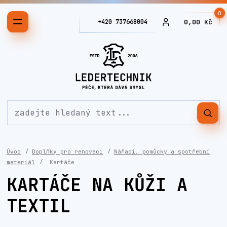
0
+420 737668004
0,00 Kč
Úvod
Doplňky pro renovaci
Nářadí, pomůcky a spotřební
materiál
Kartáče
KARTÁČE NA KŮŽI A
TEXTIL