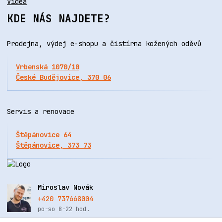
Videa
KDE NÁS NAJDETE?
Prodejna, výdej e-shopu a čistírna kožených oděvů
Vrbenská 1070/10
České Budějovice, 370 06
Servis a renovace
Štěpánovice 64
Štěpánovice, 373 73
Miroslav Novák
+420 737668004
po-so 8-22 hod.