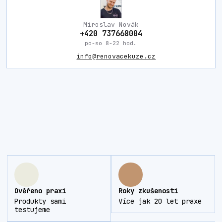
Miroslav Novák
+420 737668004
po-so 8-22 hod.
info@renovacekuze.cz
Ověřeno praxí
Roky zkušeností
Produkty sami
Více jak 20 let praxe
testujeme