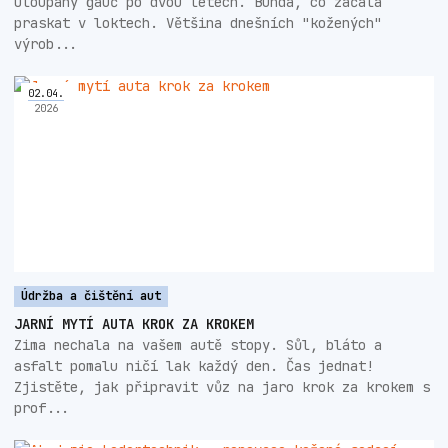
Oloupaný gauč po dvou letech. Bunda, co začala
praskat v loktech. Většina dnešních "kožených"
výrob...
02
.
04
.
2026
Údržba a čištění aut
JARNÍ MYTÍ AUTA KROK ZA KROKEM
Zima nechala na vašem autě stopy. Sůl, bláto a
asfalt pomalu ničí lak každý den. Čas jednat!
Zjistěte, jak připravit vůz na jaro krok za krokem s
prof...