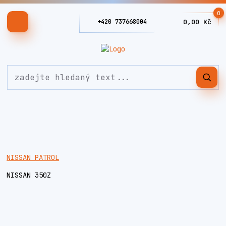
0
+420 737668004
0,00 Kč
NISSAN PATROL
NISSAN 350Z