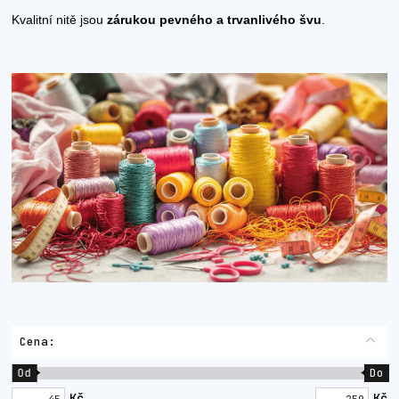
Kvalitní nitě jsou
zárukou pevného a trvanlivého švu
.
Cena:
Od
Do
Kč
Kč