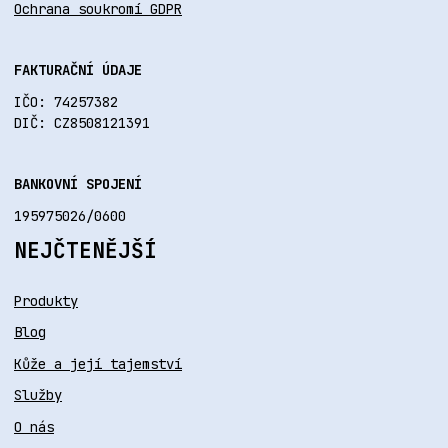
Ochrana soukromí GDPR
FAKTURAČNÍ ÚDAJE
IČO: 74257382
DIČ: CZ8508121391
BANKOVNÍ SPOJENÍ
195975026/0600
NEJČTENĚJŠÍ
Produkty
Blog
Kůže a její tajemství
Služby
O nás