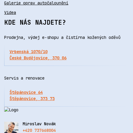
Galerie oprav autočalounění
Videa
KDE NÁS NAJDETE?
Prodejna, výdej e-shopu a čistírna kožených oděvů
Vrbenská 1070/10
České Budějovice, 370 06
Servis a renovace
Štěpánovice 64
Štěpánovice, 373 73
Miroslav Novák
+420 737668004