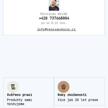
Miroslav Novák
+420 737668004
po-so 8-22 hod.
info@renovacekuze.cz
Ověřeno praxí
Roky zkušeností
Produkty sami
Více jak 20 let praxe
testujeme