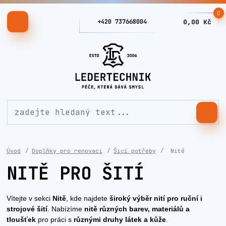
0
+420 737668004
0,00 Kč
Úvod
Doplňky pro renovaci
Šicí potřeby
Nitě
NITĚ PRO ŠITÍ
Vítejte v sekci
Nitě
, kde najdete
široký výběr nití pro ruční i
strojové šití
. Nabízíme
nitě různých barev, materiálů a
tloušťek
pro práci s
různými druhy látek a kůže
.