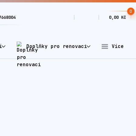
0
7668004
0,00 Kč
í
Doplňky pro renovaci
Více