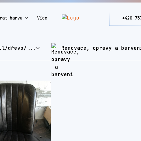
rat barvu
Více
+420 73
il/dřevo/...
Renovace, opravy a barven