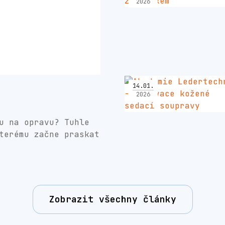
2026
14
.
01
.
2026
u na opravu? Tuhle
terému začne praskat
Zobrazit všechny články