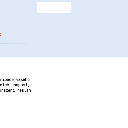
3
řípadě vašeho
ních kampaní,
brazení reklam
doval
OndřejDvořák.com
.