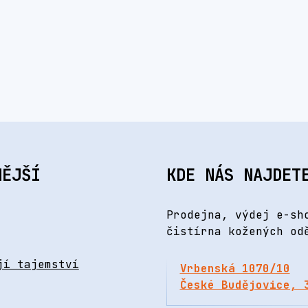
NĚJŠÍ
KDE NÁS NAJDET
Prodejna, výdej e-sh
čistírna kožených od
jí tajemství
Vrbenská 1070/10
České Budějovice, 