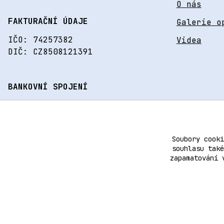
O nás
FAKTURAČNÍ ÚDAJE
Galerie o
IČO: 74257382
Videa
DIČ: CZ8508121391
BANKOVNÍ SPOJENÍ
195975026/0600
Soubory cooki
souhlasu také
zapamatování 
2006–2025 © Ledertechn