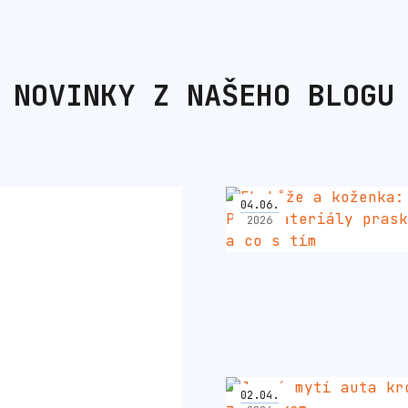
NOVINKY Z NAŠEHO BLOGU
04
.
06
.
2026
02
.
04
.