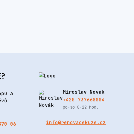
E?
Miroslav Novák
opu a
+420 737668004
ěvů
po-so 8-22 hod.
info@renovacekuze.cz
370 06