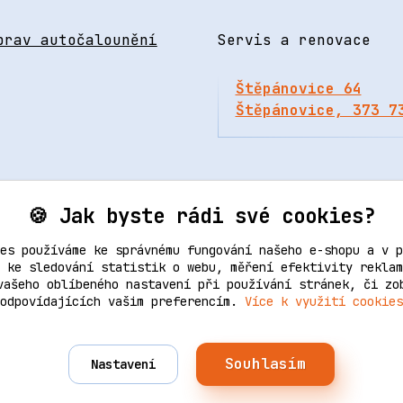
prav autočalounění
Servis a renovace
Štěpánovice 64
Štěpánovice, 373 7
🍪 Jak byste rádi své cookies?
es používáme ke správnému fungování našeho e-shopu a v p
 ke sledování statistik o webu, měření efektivity reklam
vašeho oblíbeného nastavení při používání stránek, či zo
Upravit sběr cookies.
odpovídajících vašim preferencím.
Více k využití cookies
Souhlasím
Nastavení
ik | Všechna práva vyhrazena. Design od
Empiredesign
nakó
Vytvořeno na
Eshop-rychle.cz