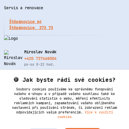
Servis a renovace
Štěpánovice 64
Štěpánovice, 373 73
Miroslav Novák
+420 737668004
po-so 8-22 hod.
info@renovacekuze.cz
🍪 Jak byste rádi své cookies?
Soubory cookies používáme ke správnému fungování
našeho e-shopu a v případě vašeho souhlasu také ke
sledování statistik o webu, měření efektivity
reklamních kampaní, zapamatování vašeho oblíbeného
nastavení při používání stránek, či zobrazení reklam
odpovídajících vašim preferencím.
Více k využití
cookies
Upravit sběr cookies.