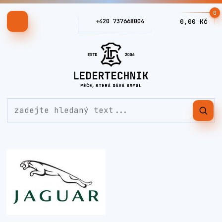
0
+420 737668004
0,00 Kč