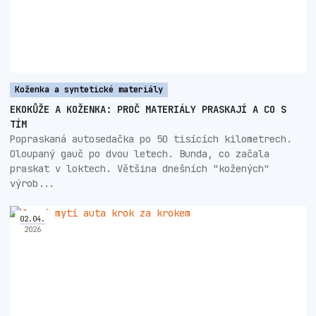
Koženka a syntetické materiály
EKOKŮŽE A KOŽENKA: PROČ MATERIÁLY PRASKAJÍ A CO S
TÍM
Popraskaná autosedačka po 50 tisících kilometrech.
Oloupaný gauč po dvou letech. Bunda, co začala
praskat v loktech. Většina dnešních "kožených"
výrob...
02
.
04
.
2026