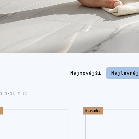
Nejnovější
Nejlevně
i 1-11 z 11
a
Novinka