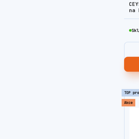
CEY
na 
Skl
TOP pr
Akce