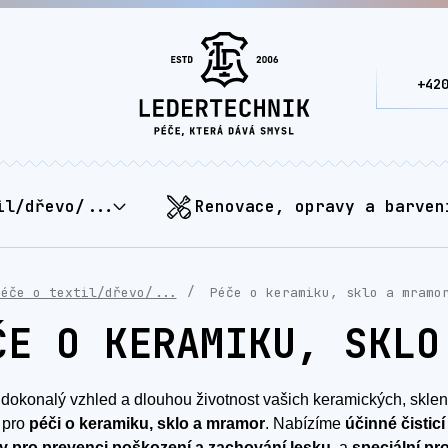
+42
il/dřevo/...
Renovace, opravy a barven
Péče o textil/dřevo/...
Péče o keramiku, sklo a mramo
ČE O KERAMIKU, SKLO
e dokonalý vzhled a dlouhou životnost vašich keramických, skl
 pro
péči o keramiku, sklo a mramor
. Nabízíme
účinné čistic
y pro prevenci poškození a zachování lesku
, a
speciální pr