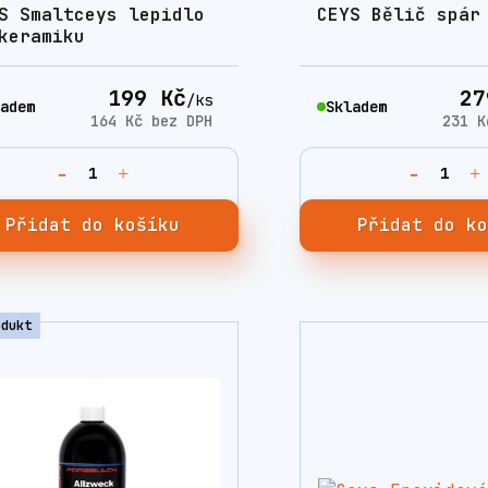
S Smaltceys lepidlo
CEYS Bělič spár
keramiku
199 Kč
27
/
ks
adem
Skladem
164 Kč
bez DPH
231 
Přidat do košíku
Přidat do k
odukt