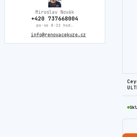
Miroslav Novák
+420 737668004
po-so 8-22 hod.
info@renovacekuze.cz
Cey
ULT
Skl