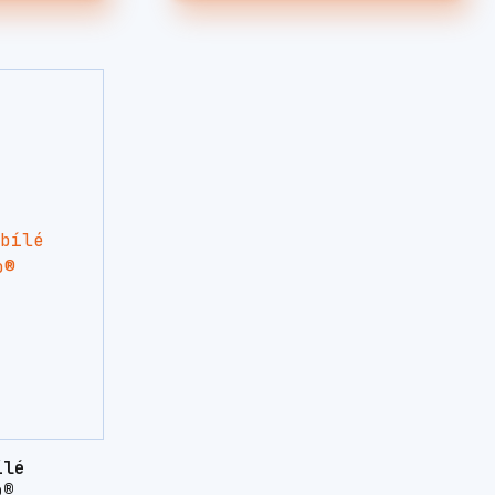
ílé
o®