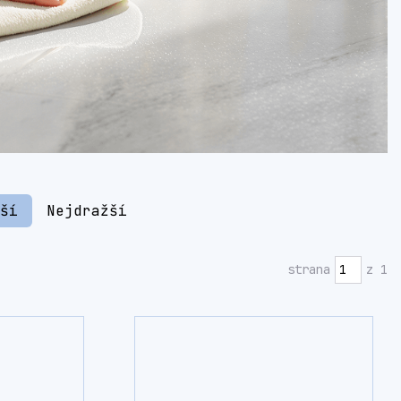
jší
Nejdražší
strana
z 1