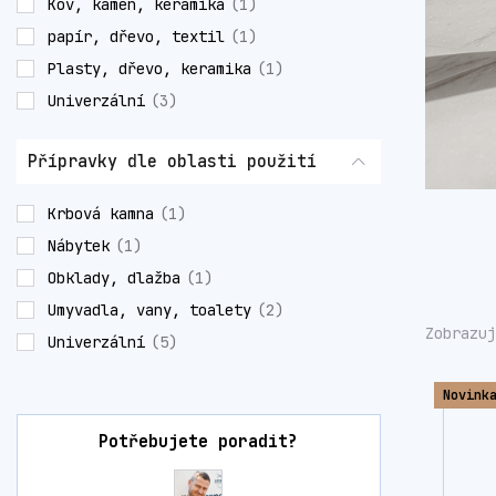
Kov, kámen, keramika
(1)
papír, dřevo, textil
(1)
Plasty, dřevo, keramika
(1)
Univerzální
(3)
Přípravky dle oblasti použití
Krbová kamna
(1)
Nábytek
(1)
Obklady, dlažba
(1)
Umyvadla, vany, toalety
(2)
Zobrazuj
Univerzální
(5)
Novink
Potřebujete poradit?