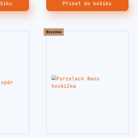
ošíku
Přidat do košíku
Novinka