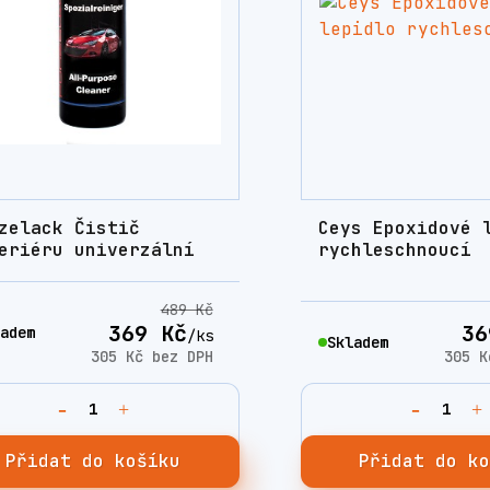
zelack Čistič
Ceys Epoxidové 
eriéru univerzální
rychleschnoucí
489 Kč
369 Kč
36
adem
/
ks
Skladem
305 Kč
bez DPH
305 
Přidat do košíku
Přidat do k