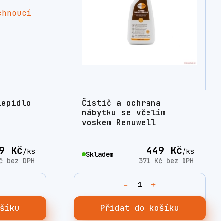
lepidlo
Čistič a ochrana
nábytku se včelím
voskem Renuwell
9 Kč
449 Kč
/
ks
/
ks
Skladem
Kč
bez DPH
371 Kč
bez DPH
ošíku
Přidat do košíku