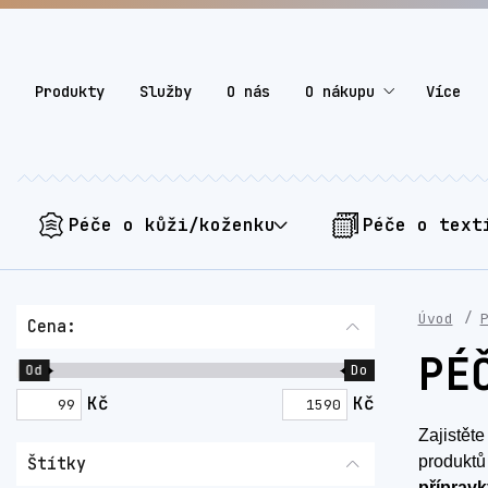
Produkty
Služby
O nás
O nákupu
Více
Péče o kůži/koženku
Péče o text
Úvod
Cena:
PÉ
Od
Do
Kč
Kč
Zajistět
produktů
Štítky
přípravk