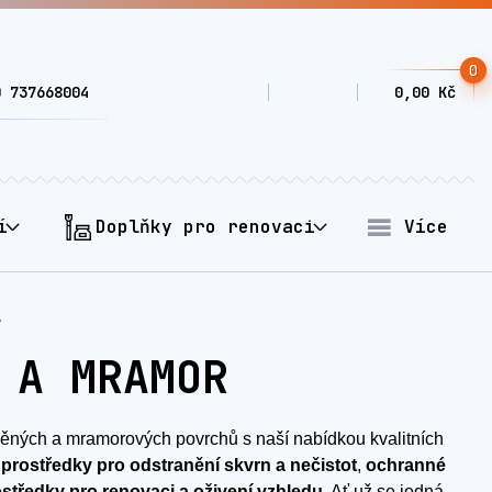
0
0 737668004
0,00 Kč
í
Doplňky pro renovaci
Více
r
 A MRAMOR
eněných a mramorových povrchů s naší nabídkou kvalitních
í prostředky pro odstranění skvrn a nečistot
,
ochranné
ostředky pro renovaci a oživení vzhledu
. Ať už se jedná