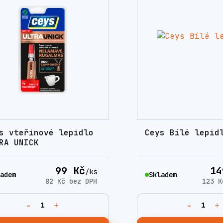
s vteřinové lepidlo
Ceys Bílé lepid
RA UNICK
99 Kč
14
/
ks
adem
Skladem
82 Kč
bez DPH
123 