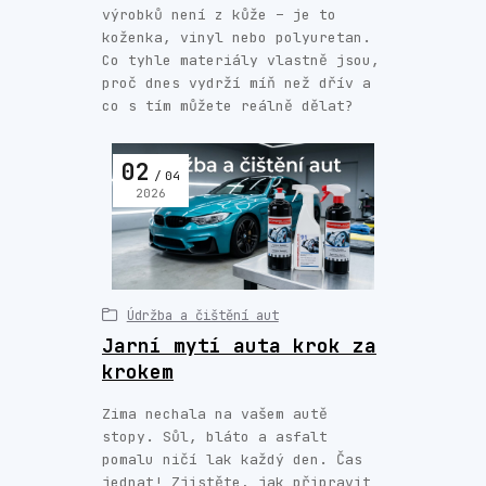
výrobků není z kůže – je to
koženka, vinyl nebo polyuretan.
Co tyhle materiály vlastně jsou,
proč dnes vydrží míň než dřív a
co s tím můžete reálně dělat?
02
04
2026
Údržba a čištění aut
Jarní mytí auta krok za
krokem
Zima nechala na vašem autě
stopy. Sůl, bláto a asfalt
pomalu ničí lak každý den. Čas
jednat! Zjistěte, jak připravit