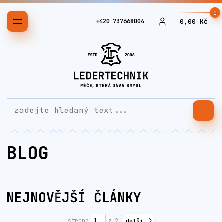
0
+420 737668004
0,00 Kč
BLOG
NEJNOVĚJŠÍ ČLÁNKY
strana
z 2
další