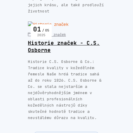
jejich krásu, ale také prodlouží
životnost
01
05
Historie značek
2025
Historie značek - C.S.
Osborne
Historie C.S. Osborne & Co.:
Tradice kvality v kožedělném
řemesle Naše hrdá tradice sahá
až do roku 1826. C.S. Osborne &
Co. se stala nejstarším a
nejdůvěryhodnějším jménem v
oblasti profesionálních
kožedělných nástrojů díky
skutečné hodnotě tradice a
neustálému důrazu na kvalitu.