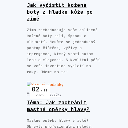
Jak vyčistit kožené
boty z hladké kůže po
zimě
Zima znehodnocuje vaše oblíbené
kožené boty solí, špínou a
vlhkostí. Naučte se jednoduchý
postup čištění, výživy a
impregnace, který vrátí botám
lesk a eleganci. S kvalitní péčí
se vaše investice vyplatí na
roky. Jdeme na to!
02
11
Kožené sedačky
2025
Téma: Jak zachránit
mastné opěrky hlavy?
Mastné opěrky hlavy v autě?
Objevte profesionální metody,