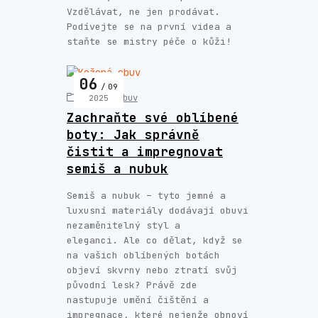
Vzdělávat, ne jen prodávat.
Podívejte se na první videa a
staňte se mistry péče o kůži!
06
09
Kožená obuv
2025
Zachraňte své oblíbené
boty: Jak správně
čistit a impregnovat
semiš a nubuk
Semiš a nubuk – tyto jemné a
luxusní materiály dodávají obuvi
nezaměnitelný styl a
eleganci. Ale co dělat, když se
na vašich oblíbených botách
objeví skvrny nebo ztratí svůj
původní lesk? Právě zde
nastupuje umění čištění a
impregnace, které nejenže obnoví