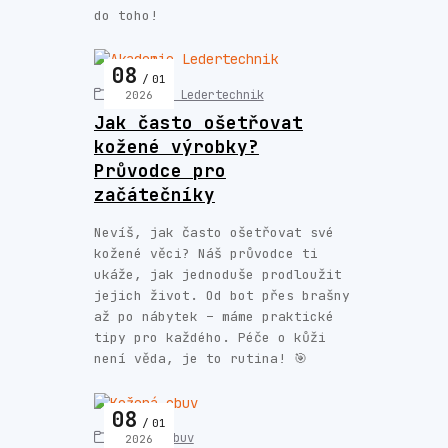
do toho!
08
01
Akademie Ledertechnik
2026
Jak často ošetřovat
kožené výrobky?
Průvodce pro
začátečníky
Nevíš, jak často ošetřovat své
kožené věci? Náš průvodce ti
ukáže, jak jednoduše prodloužit
jejich život. Od bot přes brašny
až po nábytek – máme praktické
tipy pro každého. Péče o kůži
není věda, je to rutina! 🎯
08
01
Kožená obuv
2026