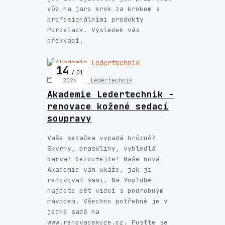
vůz na jaro krok za krokem s
profesionálními produkty
Porzelack. Výsledek vás
překvapí.
14
01
Akademie Ledertechnik
2026
Akademie Ledertechnik -
renovace kožené sedací
soupravy
Vaše sedačka vypadá hrůzně?
Skvrny, praskliny, vybledlá
barva? Nezoufejte! Naše nová
Akademie vám ukáže, jak ji
renovovat sami. Na YouTube
najdete pět videí s podrobným
návodem. Všechno potřebné je v
jedné sadě na
www.renovacekuze.cz. Pusťte se