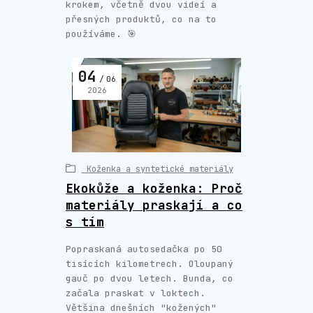
krokem, včetně dvou videí a
přesných produktů, co na to
používáme. 🎯
04
06
2026
Koženka a syntetické materiály
Ekokůže a koženka: Proč
materiály praskají a co
s tím
Popraskaná autosedačka po 50
tisících kilometrech. Oloupaný
gauč po dvou letech. Bunda, co
začala praskat v loktech.
Většina dnešních "kožených"