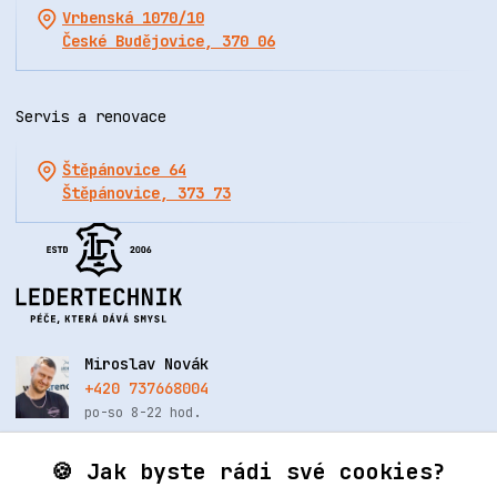
Vrbenská 1070/10
České Budějovice, 370 06
Servis a renovace
Štěpánovice 64
Štěpánovice, 373 73
Miroslav Novák
+420 737668004
po-so 8-22 hod.
info@renovacekuze.cz
🍪 Jak byste rádi své cookies?