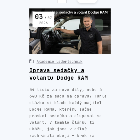
03
07
2026
Akademie Ledertechnik
Oprava sedačky a
volantu Dodge RAM
54 tisíc za nové díly, nebo 3
640 Kč za sadu na opravu? Tuhle
otázku si klade každý majitel
Dodge RAMu, kterému začne
praskat sedačka a olupovat se
volant. V tomhle článku ti
ukážu, jak jsme v dílně
zachránili obojí – krok za