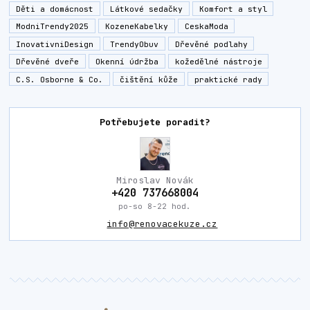
Děti a domácnost
Látkové sedačky
Komfort a styl
ModniTrendy2025
KozeneKabelky
CeskaModa
InovativniDesign
TrendyObuv
Dřevěné podlahy
Dřevěné dveře
Okenní údržba
kožedělné nástroje
C.S. Osborne & Co.
čištění kůže
praktické rady
Potřebujete poradit?
Miroslav Novák
+420 737668004
po-so 8-22 hod.
info@renovacekuze.cz