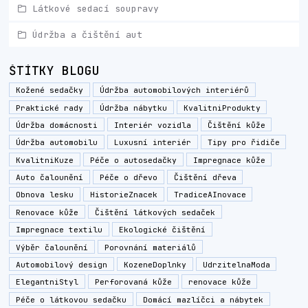
Látkové sedací soupravy
Údržba a čištění aut
ŠTÍTKY BLOGU
Kožené sedačky
Údržba automobilových interiérů
Praktické rady
Údržba nábytku
KvalitniProdukty
Údržba domácnosti
Interiér vozidla
Čištění kůže
Údržba automobilu
Luxusní interiér
Tipy pro řidiče
KvalitniKuze
Péče o autosedačky
Impregnace kůže
Auto čalounění
Péče o dřevo
Čištění dřeva
Obnova lesku
HistorieZnacek
TradiceAInovace
Renovace kůže
Čištění látkových sedaček
Impregnace textilu
Ekologické čištění
Výběr čalounění
Porovnání materiálů
Automobilový design
KozeneDoplnky
UdrzitelnaModa
ElegantniStyl
Perforovaná kůže
renovace kůže
Péče o látkovou sedačku
Domácí mazlíčci a nábytek