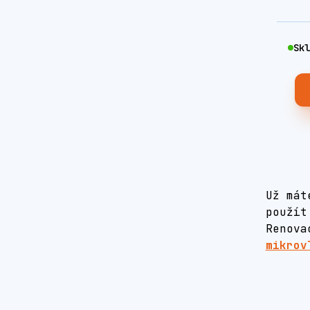
Skl
Už mát
použí
Renova
mikrov