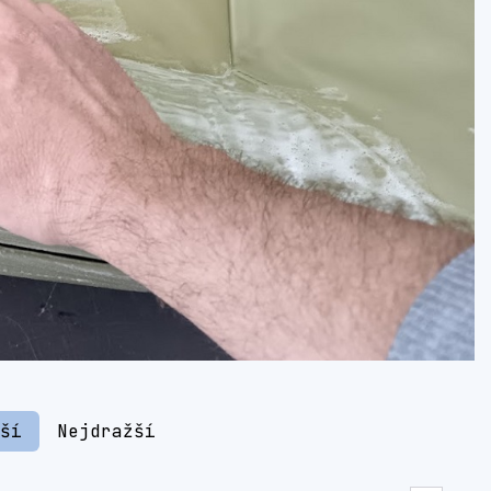
jší
Nejdražší