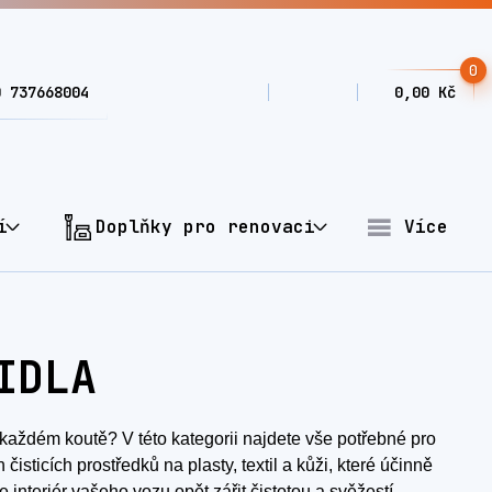
0
0 737668004
0,00 Kč
í
Doplňky pro renovaci
Více
IDLA
každém koutě? V této kategorii najdete vše potřebné pro
isticích prostředků na plasty, textil a kůži, které účinně
interiér vašeho vozu opět zářit čistotou a svěžestí.