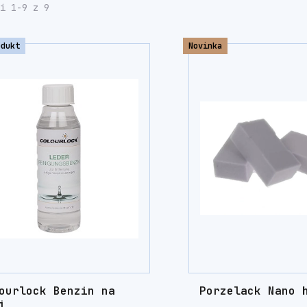
i 1-9 z 9
odukt
Novinka
ourlock Benzin na
Porzelack Nano 
i