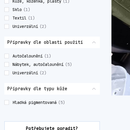
Kůže, koženka, plasty
(1)
Sklo
(1)
Textil
(1)
Univerzální
(2)
Přípravky dle oblasti použití
Autočalounění
(1)
Nábytek, autočalounění
(5)
Univerzální
(2)
Přípravky dle typu kůže
Hladká pigmentovaná
(5)
Potřebujete poradit?