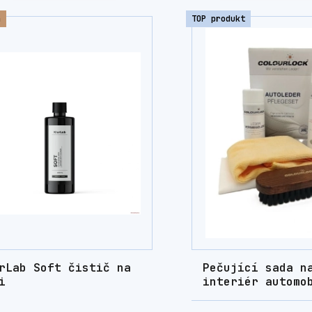
a
TOP produkt
rLab Soft čistič na
Pečující sada n
i
interiér automo