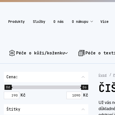
Produkty
Služby
O nás
O nákupu
Více
Péče o kůži/koženku
Péče o text
Úvod
Cena:
ČI
Od
Do
Kč
Kč
Už vás n
důkladn
Štítky
odstraní 