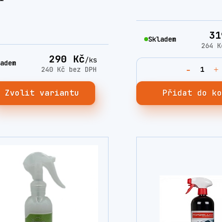
31
Skladem
264 
290 Kč
/
ks
adem
240 Kč
bez DPH
Zvolit variantu
Přidat do k