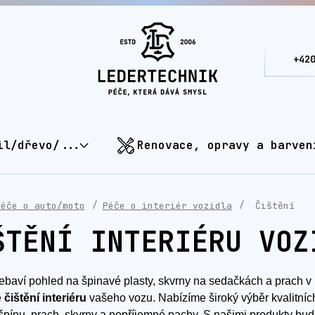
+42
il/dřevo/...
Renovace, opravy a barven
Péče o auto/moto
Péče o interiér vozidla
Čištění
ŠTĚNÍ INTERIÉRU VOZ
ebaví pohled na špinavé plasty, skvrny na sedačkách a prach v 
é
čištění interiéru
vašeho vozu. Nabízíme široký výběr kvalitních č
špínu, prach, skvrny a nepříjemné pachy. S našimi produkty bude 