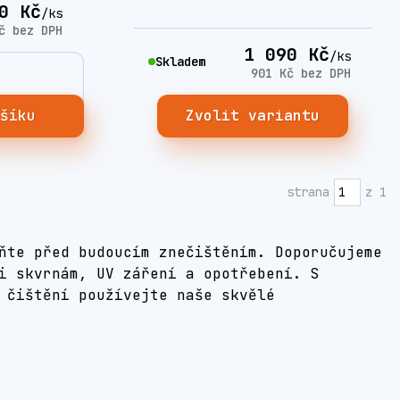
0 Kč
/
ks
Kč
bez DPH
1 090 Kč
/
ks
Skladem
901 Kč
bez DPH
ošíku
Zvolit variantu
strana
z 1
ňte před budoucím znečištěním. Doporučujeme
i skvrnám, UV záření a opotřebení. S
 čištění používejte naše skvělé