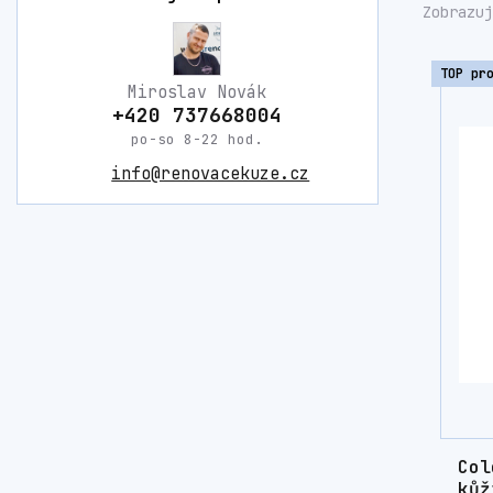
Zobrazuj
TOP pr
Miroslav Novák
+420 737668004
po-so 8-22 hod.
info@renovacekuze.cz
Col
kůž