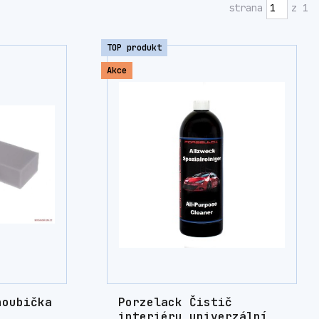
strana
z 1
TOP produkt
Akce
houbička
Porzelack Čistič
interiéru univerzální