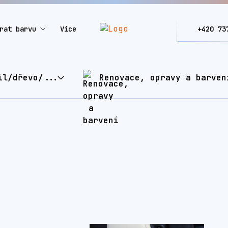
rat barvu
Více
+420 73
il/dřevo/...
Renovace, opravy a barven