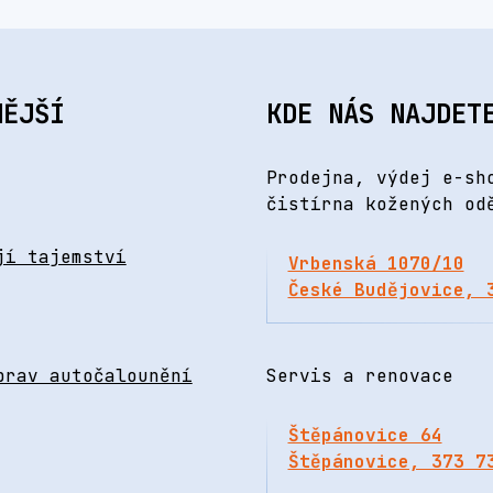
NĚJŠÍ
KDE NÁS NAJDET
Prodejna, výdej e-sh
čistírna kožených od
jí tajemství
Vrbenská 1070/10
České Budějovice, 
prav autočalounění
Servis a renovace
Štěpánovice 64
Štěpánovice, 373 7