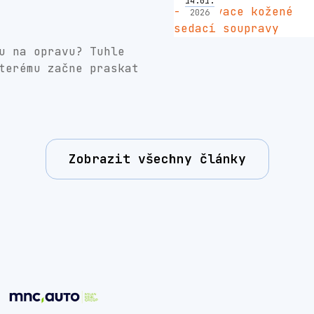
14
.
01
.
2026
u na opravu? Tuhle
terému začne praskat
Zobrazit všechny články