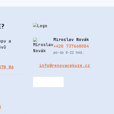
E?
Miroslav Novák
opu a
+420 737668004
ěvů
po-so 8-22 hod.
info@renovacekuze.cz
370 06
3