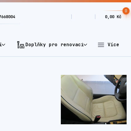
0
7668004
0,00 Kč
í
Doplňky pro renovaci
Více