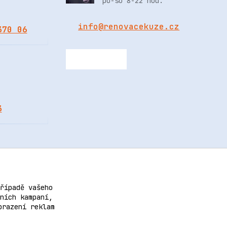
po-so 8-22 hod.
info@renovacekuze.cz
370 06
3
řípadě vašeho
ních kampaní,
brazení reklam