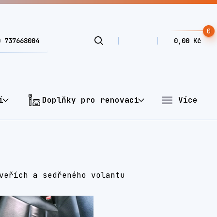
0
0 737668004
0,00 Kč
í
Doplňky pro renovaci
Více
veřích a sedřeného volantu