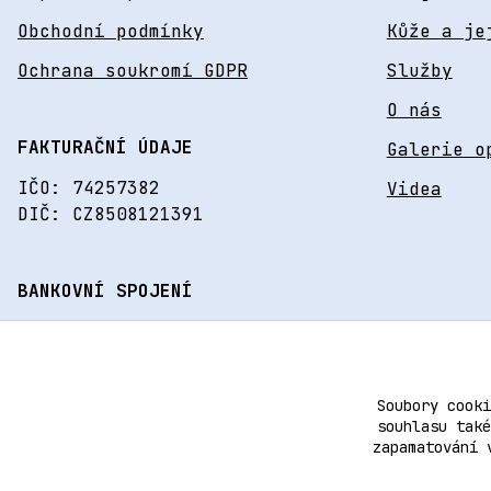
Obchodní podmínky
Kůže a je
Ochrana soukromí GDPR
Služby
O nás
FAKTURAČNÍ ÚDAJE
Galerie o
IČO: 74257382
Videa
DIČ: CZ8508121391
BANKOVNÍ SPOJENÍ
195975026/0600
Soubory cooki
souhlasu také
zapamatování 