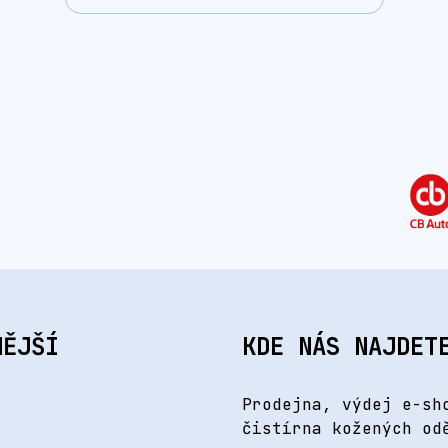
NĚJŠÍ
KDE NÁS NAJDET
Prodejna, výdej e-sh
čistírna kožených od