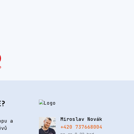
E?
Miroslav Novák
opu a
+420 737668004
ěvů