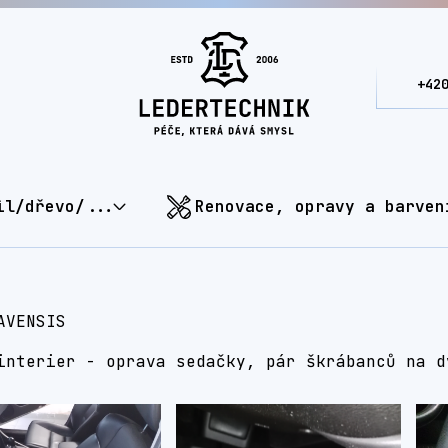
+42
il/dřevo/...
Renovace, opravy a barven
AVENSIS
interier - oprava sedačky, pár škrábanců na d