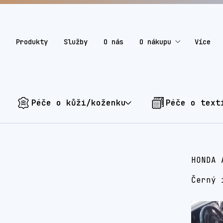
Produkty
Služby
O nás
O nákupu
Více
Péče o kůži/koženku
Péče o text
HONDA 
Černý 