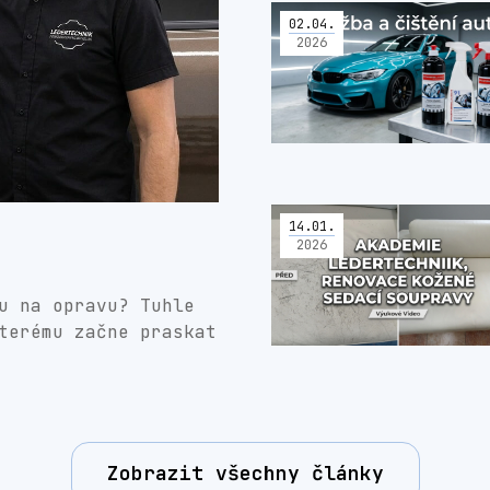
02
.
04
.
2026
14
.
01
.
2026
u na opravu? Tuhle
terému začne praskat
Zobrazit všechny články