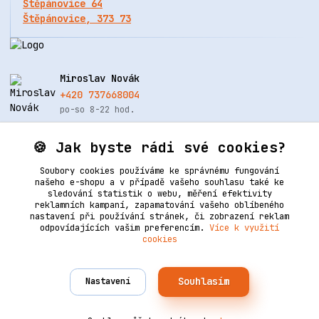
Štěpánovice 64
Štěpánovice, 373 73
Miroslav Novák
+420 737668004
po-so 8-22 hod.
info@renovacekuze.cz
🍪 Jak byste rádi své cookies?
Soubory cookies používáme ke správnému fungování
našeho e-shopu a v případě vašeho souhlasu také ke
sledování statistik o webu, měření efektivity
reklamních kampaní, zapamatování vašeho oblíbeného
nastavení při používání stránek, či zobrazení reklam
odpovídajících vašim preferencím.
Více k využití
cookies
Upravit sběr cookies.
Souhlasím
Nastavení
Vytvořeno na
Eshop-rychle.cz
2006–2025 © Ledertechnik | Všechna práva vyhrazena. Design