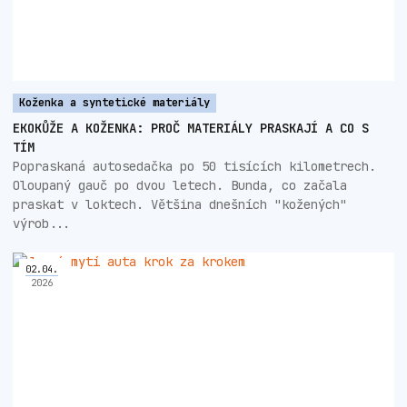
Koženka a syntetické materiály
EKOKŮŽE A KOŽENKA: PROČ MATERIÁLY PRASKAJÍ A CO S
TÍM
Popraskaná autosedačka po 50 tisících kilometrech.
Oloupaný gauč po dvou letech. Bunda, co začala
praskat v loktech. Většina dnešních "kožených"
výrob...
02
.
04
.
2026