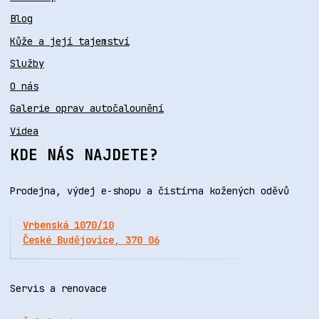
Blog
Kůže a její tajemství
Služby
O nás
Galerie oprav autočalounění
Videa
KDE NÁS NAJDETE?
Prodejna, výdej e-shopu a čistírna kožených oděvů
Vrbenská 1070/10
České Budějovice, 370 06
Servis a renovace