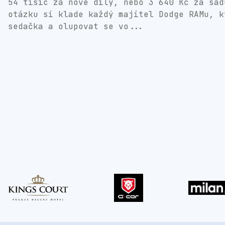
54 tisíc za nové díly, nebo 3 640 Kč za sad
otázku si klade každý majitel Dodge RAMu, k
sedačka a olupovat se vo...