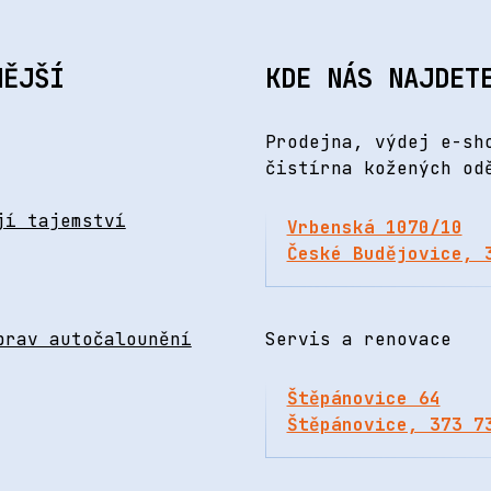
NĚJŠÍ
KDE NÁS NAJDET
Prodejna, výdej e-sh
čistírna kožených od
jí tajemství
Vrbenská 1070/10
České Budějovice, 
prav autočalounění
Servis a renovace
Štěpánovice 64
Štěpánovice, 373 7