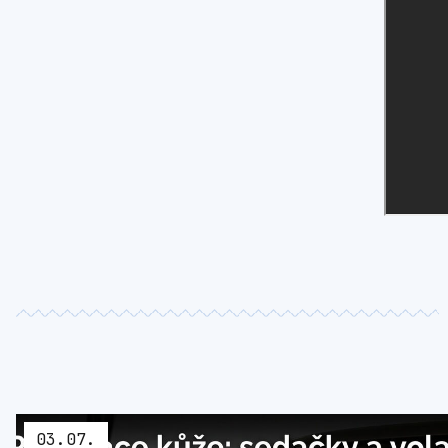
03
.
07
.