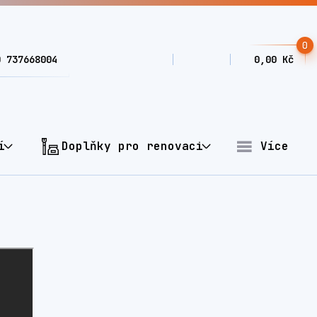
0
0 737668004
0,00 Kč
í
Doplňky pro renovaci
Více