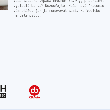
Vaše sedačka vypadá hrůzně? Skvrny, praskliny,
vybledlá barva? Nezoufejte! Naše nová Akademie
vám ukáže, jak ji renovovat sami. Na YouTube
najdete pět...