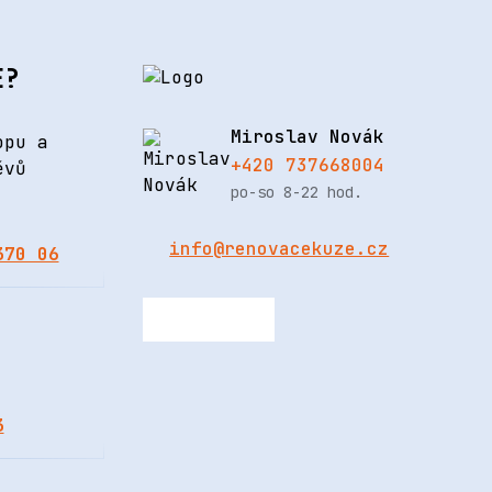
E?
Miroslav Novák
opu a
+420 737668004
ěvů
po-so 8-22 hod.
info@renovacekuze.cz
370 06
3