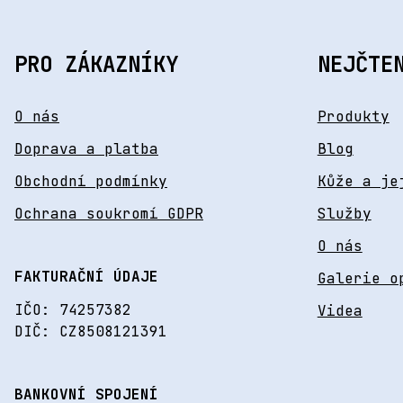
PRO ZÁKAZNÍKY
NEJČTE
O nás
Produkty
Doprava a platba
Blog
Obchodní podmínky
Kůže a je
Ochrana soukromí GDPR
Služby
O nás
FAKTURAČNÍ ÚDAJE
Galerie o
IČO: 74257382
Videa
DIČ: CZ8508121391
BANKOVNÍ SPOJENÍ