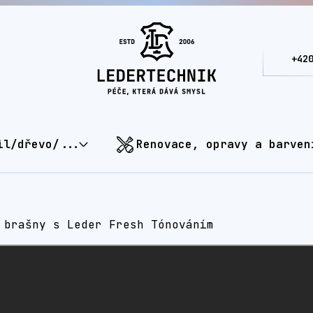
+42
il/dřevo/...
Renovace, opravy a barven
 brašny s Leder Fresh Tónováním