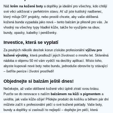
Náš
krém na kožené boty
a doplňky je ideální pro všechny, kdo chtějí
své věci udržovat v perfektním stavu. Ať už jste kutilský nadšenec,
který miluje DIY projekty, nebo prostě chcete, aby vaše oblíbená
kožená bunda vypadala jako nová – tento balzám je přesně pro vás. Je
vhodný na všechny typy hladké kůže, takže ho využijete na obuv,
bundy, opasky, kabelky i peněženky.
Investice, která se vyplatí
Za pouhých několik desítek korun získáte profesionální
výživu pro
kožené výrobky
, která prodlouží jejich životnost o mnoho let. Skleněná
nádoba o objemu 50 ml vám vydrží na desítky aplikací. Místo toho,
abyste kupovali nové boty nebo bundu, jednoduše obnovíte ty stávající
– šetříte peníze i životní prostředí!
Objednejte si balzám ještě dnes!
Nečekejte, až vaše oblíbené kožené věci úplně ztratí svou krásu.
Pusťte se do renovace s naším
balzámem na kůži s pigmentem
a
uvidíte, jak vaše kůže ožije! Přidejte produkt do košíku a během pár dní
můžete začít s profesionální péčí o své kožené poklady. Vaše boty,
bundy a doplňky si zaslouží to nejlepší – dopřejte jim péči, která