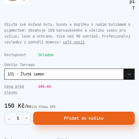
Oživte své kožené boty, bundy a doplňky s naším balzámem s
pigmentem! Obsahuje 18% karnaubského a včelího vosku pro
výživu, lesk a ochranu. Více než 90 odstínů. Profesionální
výsledky z pohodlí domova!
celý popis
Dostupnost
Skladem
Odstín Tarrago
Cena před
285 Kč
slevou
150 Kč
/
ks
124 Kč
bez DPH
Přidat do košíku