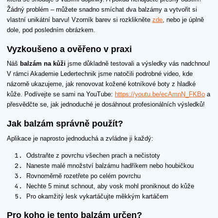
Žádný problém – můžete snadno smíchat dva balzámy a vytvořit si
vlastní unikátní barvu! Vzorník barev si rozklikněte
zde
, nebo je úplně
dole, pod posledním obrázkem.
Vyzkoušeno a ověřeno v praxi
Náš
balzám na kůži
jsme důkladně testovali a výsledky vás nadchnou!
V rámci Akademie Ledertechnik jsme natočili podrobné video, kde
názorně ukazujeme, jak renovovat kožené kotníkové boty z hladké
kůže. Podívejte se sami na YouTube:
https://youtu.be/ecAmnN_FKBo
a
přesvědčte se, jak jednoduché je dosáhnout profesionálních výsledků!
Jak balzám správně použít?
Aplikace je naprosto jednoduchá a zvládne ji každý:
Odstraňte z povrchu všechen prach a nečistoty
Naneste malé množství balzámu hadříkem nebo houbičkou
Rovnoměrně rozetřete po celém povrchu
Nechte 5 minut schnout, aby vosk mohl proniknout do kůže
Pro okamžitý lesk vykartáčujte měkkým kartáčem
Pro koho je tento balzám určen?