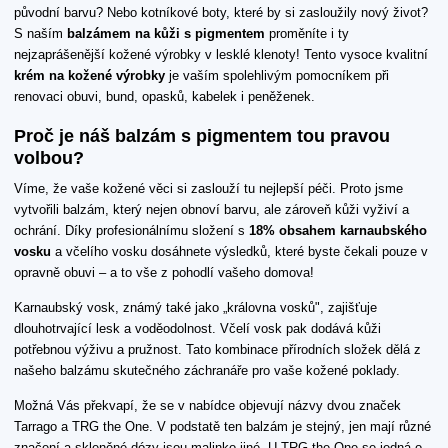
původní barvu? Nebo kotníkové boty, které by si zasloužily nový život?
S naším
balzámem na kůži s pigmentem
proměníte i ty
nejzaprášenější kožené výrobky v lesklé klenoty! Tento vysoce kvalitní
krém na kožené výrobky
je vaším spolehlivým pomocníkem při
renovaci obuvi, bund, opasků, kabelek i peněženek.
Proč je náš balzám s pigmentem tou pravou
volbou?
Víme, že vaše kožené věci si zaslouží tu nejlepší péči. Proto jsme
vytvořili balzám, který nejen obnoví barvu, ale zároveň kůži vyživí a
ochrání. Díky profesionálnímu složení s
18% obsahem karnaubského
vosku
a včelího vosku dosáhnete výsledků, které byste čekali pouze v
opravně obuvi – a to vše z pohodlí vašeho domova!
Karnaubský vosk, známý také jako „královna vosků", zajišťuje
dlouhotrvající lesk a voděodolnost. Včelí vosk pak dodává kůži
potřebnou výživu a pružnost. Tato kombinace přírodních složek dělá z
našeho balzámu skutečného záchranáře pro vaše kožené poklady.
Možná Vás překvapí, že se v nabídce objevují názvy dvou značek
Tarrago a TRG the One. V podstatě ten balzám je stejný, jen mají různé
značení a skleněné dózy jsou malinko jiné. U TRG the One se jedná o