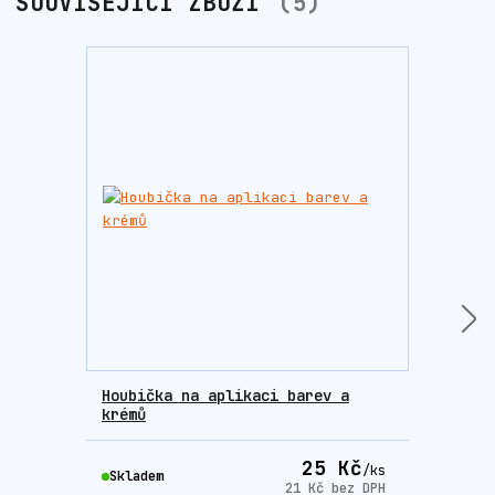
SOUVISEJÍCÍ ZBOŽÍ
5
Houbička na aplikaci barev a
Lešt
krémů
25 Kč
/
ks
Skladem
Skla
21 Kč
bez DPH