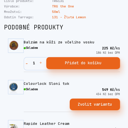
Číslo produktu:
TRG131
Výrobce:
TRG the One
Množství:
50ml
Odstín Tarrago:
131 - Žlutá Lemon
PODOBNÉ PRODUKTY
Balzám na kůži ze včelího vosku
Skladem
225 Kč
/
ks
186 Kč
bez DPH
Přidat do košíku
Colourlock Sloní tuk
Skladem
549 Kč
/
ks
454 Kč
bez DPH
Zvolit variantu
Rapide Leather Cream