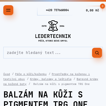
0
+420 737668004
0,00 Kč
Úvod
Péče o kůži/koženku
Prostředky na koženou i
textilní obuv
Krémy, balzámy a leštidla
Barevné krémy
na kožené boty
Balzám na kůži s pigmentem TRG One
BALZÁM NA KŮŽI S
PIGMENTEM TRG ONE