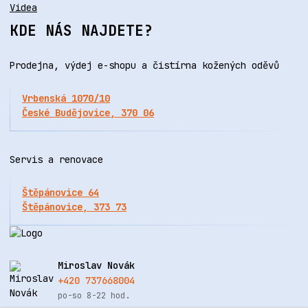
Videa
KDE NÁS NAJDETE?
Prodejna, výdej e-shopu a čistírna kožených oděvů
Vrbenská 1070/10
České Budějovice, 370 06
Servis a renovace
Štěpánovice 64
Štěpánovice, 373 73
Miroslav Novák
+420 737668004
po-so 8-22 hod.