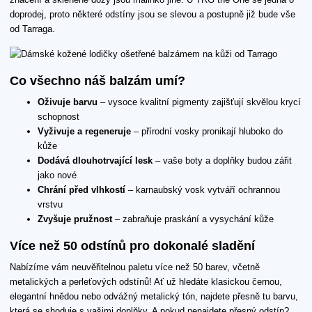
doprodej, proto některé odstíny jsou se slevou a postupně již bude vše
od Tarraga.
Co všechno náš balzám umí?
Oživuje barvu
– vysoce kvalitní pigmenty zajišťují skvělou krycí
schopnost
Vyživuje a regeneruje
– přírodní vosky pronikají hluboko do
kůže
Dodává dlouhotrvající lesk
– vaše boty a doplňky budou zářit
jako nové
Chrání před vlhkostí
– karnaubský vosk vytváří ochrannou
vrstvu
Zvyšuje pružnost
– zabraňuje praskání a vysychání kůže
Více než 50 odstínů pro dokonalé sladění
Nabízíme vám neuvěřitelnou paletu více než 50 barev, včetně
metalických a perleťových odstínů! Ať už hledáte klasickou černou,
elegantní hnědou nebo odvážný metalický tón, najdete přesně tu barvu,
která se shoduje s vašimi doplňky. A pokud nenajdete přesný odstín?