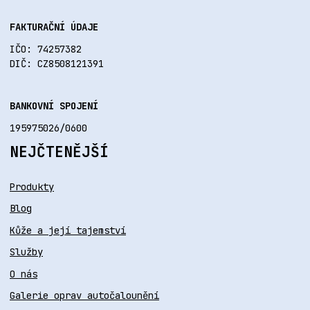
FAKTURAČNÍ ÚDAJE
IČO: 74257382
DIČ: CZ8508121391
BANKOVNÍ SPOJENÍ
195975026/0600
NEJČTENĚJŠÍ
Produkty
Blog
Kůže a její tajemství
Služby
O nás
Galerie oprav autočalounění