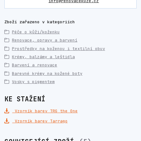
info@renovacekuze.cz
Zboží zařazeno v kategoriích
Péče o kůži/koženku
Renovace, opravy a barvení
Prostředky na koženou i textilní obuv
Krémy, balzámy a leštidla
Barvení a renovace
Barevné krémy na kožené boty
Vosky s pigmentem
KE STAŽENÍ
Vzorník barev TRG the One
Vzorník barev Tarrago