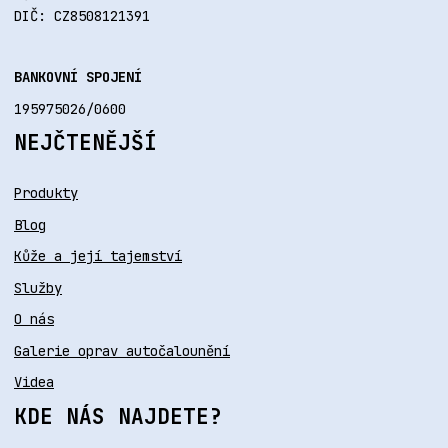
DIČ: CZ8508121391
BANKOVNÍ SPOJENÍ
195975026/0600
NEJČTENĚJŠÍ
Produkty
Blog
Kůže a její tajemství
Služby
O nás
Galerie oprav autočalounění
Videa
KDE NÁS NAJDETE?