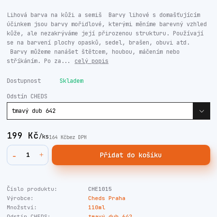
Lihová barva na kůži a semiš Barvy lihové s domašťujícím
účinkem jsou barvy mořidlové, kterými měníme barevný vzhled
kůže, ale nezakrýváme její přirozenou strukturu. Používají
se na barvení plochy opasků, sedel, brašen, obuvi atd.
Barvy můžeme nanášet štětcem, houbou, máčením nebo
stříkáním. Po za...
celý popis
Dostupnost
Skladem
Odstín CHEDS
199 Kč
/
ks
164 Kč
bez DPH
Přidat do košíku
Číslo produktu:
CHE1015
Výrobce:
Cheds Praha
Množství:
110ml
Odstín CHEDS:
tmavý dub 642