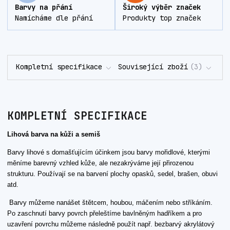
Barvy na přání
Široký výběr značek
Namícháme dle přání
Produkty top značek
Kompletní specifikace
Související zboží
3
KOMPLETNÍ SPECIFIKACE
Lihová barva na kůži a semiš
Barvy lihové s domašťujícím účinkem jsou barvy mořidlové, kterými
měníme barevný vzhled kůže, ale nezakrýváme její přirozenou
strukturu. Používají se na barvení plochy opasků, sedel, brašen, obuvi
atd.
Barvy můžeme nanášet štětcem, houbou, máčením nebo stříkáním.
Po zaschnutí barvy povrch přeleštíme bavlněným hadříkem a pro
uzavření povrchu můžeme následně použít např. bezbarvý akrylátový