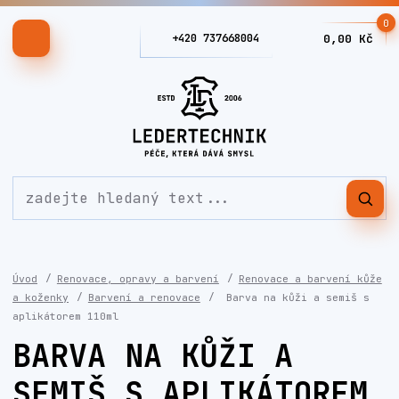
0
+420 737668004
0,00 Kč
Úvod
Renovace, opravy a barvení
Renovace a barvení kůže
a koženky
Barvení a renovace
Barva na kůži a semiš s
aplikátorem 110ml
BARVA NA KŮŽI A
SEMIŠ S APLIKÁTOREM