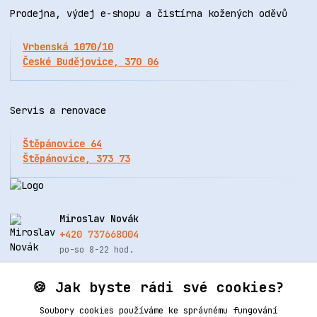
Prodejna, výdej e-shopu a čistírna kožených oděvů
Vrbenská 1070/10
České Budějovice, 370 06
Servis a renovace
Štěpánovice 64
Štěpánovice, 373 73
Miroslav Novák
+420 737668004
po-so 8-22 hod.
info@renovacekuze.cz
🍪 Jak byste rádi své cookies?
Soubory cookies používáme ke správnému fungování