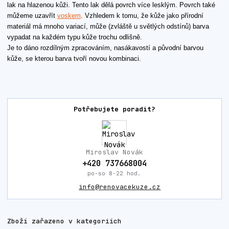
lak na hlazenou kůži. Tento lak dělá povrch více lesklým. Povrch také
můžeme uzavřít
voskem
. Vzhledem k tomu, že kůže jako přírodní
materiál má mnoho variací, může (zvláště u světlých odstínů) barva
vypadat na každém typu kůže trochu odlišně.
Je to dáno rozdílným zpracováním, nasákavostí a původní barvou
kůže, se kterou barva tvoří novou kombinaci.
Potřebujete poradit?
Miroslav Novák
+420 737668004
po-so 8-22 hod.
info@renovacekuze.cz
Zboží zařazeno v kategoriích