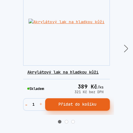
Akrylátový lak na hladkou kůži
Rapi
389 Kč
/
ks
Skladem
Skla
321 Kč
bez DPH
Přidat do košíku