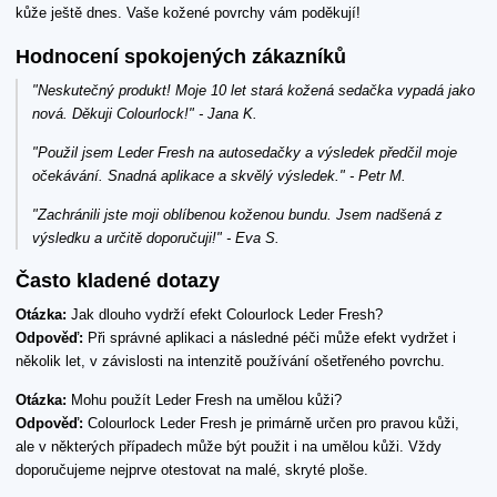
kůže ještě dnes. Vaše kožené povrchy vám poděkují!
Hodnocení spokojených zákazníků
"Neskutečný produkt! Moje 10 let stará kožená sedačka vypadá jako
nová. Děkuji Colourlock!" - Jana K.
"Použil jsem Leder Fresh na autosedačky a výsledek předčil moje
očekávání. Snadná aplikace a skvělý výsledek." - Petr M.
"Zachránili jste moji oblíbenou koženou bundu. Jsem nadšená z
výsledku a určitě doporučuji!" - Eva S.
Často kladené dotazy
Otázka:
Jak dlouho vydrží efekt Colourlock Leder Fresh?
Odpověď:
Při správné aplikaci a následné péči může efekt vydržet i
několik let, v závislosti na intenzitě používání ošetřeného povrchu.
Otázka:
Mohu použít Leder Fresh na umělou kůži?
Odpověď:
Colourlock Leder Fresh je primárně určen pro pravou kůži,
ale v některých případech může být použit i na umělou kůži. Vždy
doporučujeme nejprve otestovat na malé, skryté ploše.