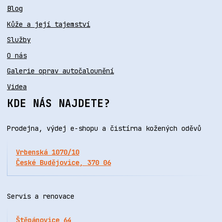
Blog
Kůže a její tajemství
Služby
O nás
Galerie oprav autočalounění
Videa
KDE NÁS NAJDETE?
Prodejna, výdej e-shopu a čistírna kožených oděvů
Vrbenská 1070/10
České Budějovice, 370 06
Servis a renovace
Štěpánovice 64