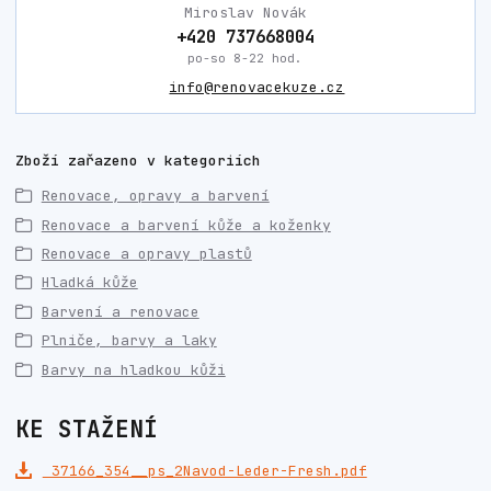
Miroslav Novák
+420 737668004
po-so 8-22 hod.
info@renovacekuze.cz
Zboží zařazeno v kategoriích
Renovace, opravy a barvení
Renovace a barvení kůže a koženky
Renovace a opravy plastů
Hladká kůže
Barvení a renovace
Plniče, barvy a laky
Barvy na hladkou kůži
KE STAŽENÍ
37166_354__ps_2Navod-Leder-Fresh.pdf