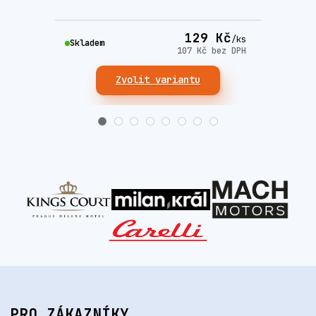
129 Kč
/
ks
Skla
Skladem
107 Kč
bez DPH
Zvolit variantu
PRO ZÁKAZNÍKY