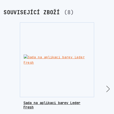
SOUVISEJÍCÍ ZBOŽÍ
8
Sada na aplikaci barev Leder
Houb
Fresh
krém