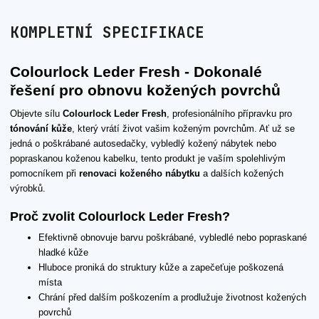
KOMPLETNÍ SPECIFIKACE
Colourlock Leder Fresh - Dokonalé
řešení pro obnovu kožených povrchů
Objevte sílu
Colourlock Leder Fresh
, profesionálního přípravku pro
tónování kůže
, který vrátí život vašim koženým povrchům. Ať už se
jedná o poškrábané autosedačky, vybledlý kožený nábytek nebo
popraskanou koženou kabelku, tento produkt je vaším spolehlivým
pomocníkem při
renovaci koženého nábytku
a dalších kožených
výrobků.
Proč zvolit Colourlock Leder Fresh?
Efektivně obnovuje barvu poškrábané, vybledlé nebo popraskané
hladké kůže
Hluboce proniká do struktury kůže a zapečeťuje poškozená
místa
Chrání před dalším poškozením a prodlužuje životnost kožených
povrchů