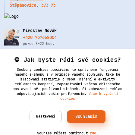
Štěpánovice, 373 73
Miroslav Novák
+420 737668004
po-so 8-22 hod.
info@renovacekuze.cz
🍪 Jak byste rádi své cookies?
Soubory cookies používáme ke správnému fungování
našeho e-shopu a v případě vašeho souhlasu také ke
sledování statistik o webu, měření efektivity
reklamních kampaní, zapamatování vašeho oblíbeného
nastavení při používání stránek, či zobrazení reklam
odpovídajících vašim preferencím.
Více k využití
cookies
Upravit sběr cookies.
Souhlasím
Nastavení
Vytvořeno na
Eshop-rychle.cz
2006–2025 © Ledertechnik | Všechna práva vyhrazena. Design
od
Empiredesign
nakódoval
OndřejDvořák.com
.
Souhlas můžete odmítnout
zde
.