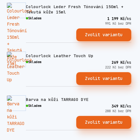
Colourlock Leder Fresh Tónování 150ml +
Tekutá kůže 15ml
Skladem
1 199 Kč
/
ks
991 Kč
bez DPH
Zvolit variantu
Colourlock Leather Touch Up
Skladem
269 Kč
/
ks
222 Kč
bez DPH
Zvolit variantu
Barva na kůži TARRAGO DYE
Skladem
349 Kč
/
ks
288 Kč
bez DPH
Zvolit variantu