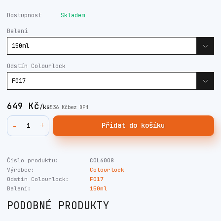
Dostupnost
Skladem
Balení
Odstín Colourlock
649 Kč
/
ks
536 Kč
bez DPH
Přidat do košíku
Číslo produktu:
COL6008
Výrobce:
Colourlock
Odstín Colourlock:
F017
Balení:
150ml
PODOBNÉ PRODUKTY