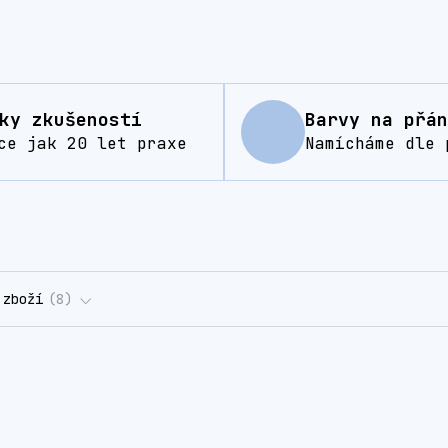
ky zkušeností
Barvy na přán
ce jak 20 let praxe
Namícháme dle 
 zboží
8