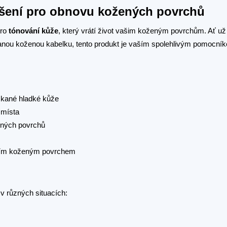
ešení pro obnovu kožených povrchů
pro
tónování kůže
, který vrátí život vašim koženým povrchům. Ať už
nou koženou kabelku, tento produkt je vaším spolehlivým pomocní
skané hladké kůže
 místa
ených povrchů
vaším koženým povrchem
v různých situacích: