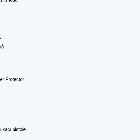
e
ků
r Protector
íkací pistole