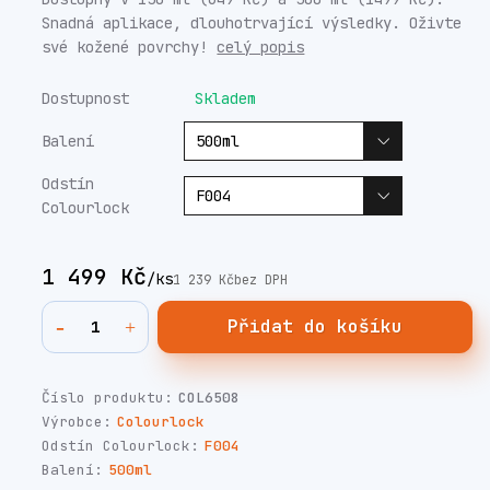
Snadná aplikace, dlouhotrvající výsledky. Oživte
své kožené povrchy!
celý popis
Dostupnost
Skladem
Balení
Odstín
Colourlock
1 499 Kč
/
ks
1 239 Kč
bez DPH
Přidat do košíku
Číslo produktu:
COL6508
Výrobce:
Colourlock
Odstín Colourlock:
F004
Balení:
500ml