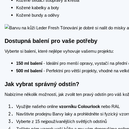
Kožené sedací soupravy a křesla
Kožené kabelky a boty
Kožené bundy a oděvy
Dostupná balení pro vaše potřeby
Vyberte si balení, které nejlépe vyhovuje vašemu projektu:
150 ml balení
- Ideální pro menší opravy, vystačí na předn
500 ml balení
- Perfektní pro větší projekty, vhodné na ve
Jak vybrat správný odstín?
Nabízíme několik možností, jak zvolit ten pravý odstín pro váš ko
Využijte našeho online
vzorníku Colourlock
nebo RAL
Navštivte prodejnu Barvy laky a prohlédněte si fyzický vzo
Vyberte z 15 nejpoužívanějších světlých odstínů
Zašlete nám vzorek vaší kůže a my vám doporučíme nejlep