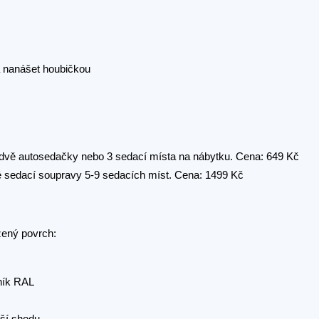
í dvě autosedačky nebo 3 sedací místa na nábytku. Cena: 649 Kč
lké sedací soupravy 5-9 sedacích míst. Cena: 1499 Kč
žený povrch:
rník RAL
ší shodu