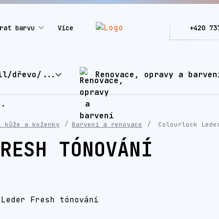
rat barvu
Více
+420 73
il/dřevo/...
Renovace, opravy a barven
í kůže a koženky
Barvení a renovace
Colourlock Lede
RESH TÓNOVÁNÍ