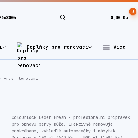
0
7668004
0,00 Kč
í
Doplňky pro renovaci
Více
r Fresh tónování
Colourlock Leder Fresh - profesionální přípravek
pro obnovu barvy kůže. Efektivně renovuje
poškrábané, vybledlé autosedačky i nábytek.
Dostupný v 150 ml (649 Kč) a 500 ml (1499 Kč).