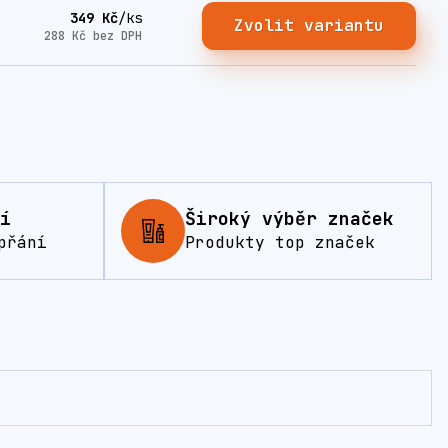
349 Kč
/
ks
Zvolit variantu
288 Kč
bez DPH
í
Široký výběr značek
přání
Produkty top značek