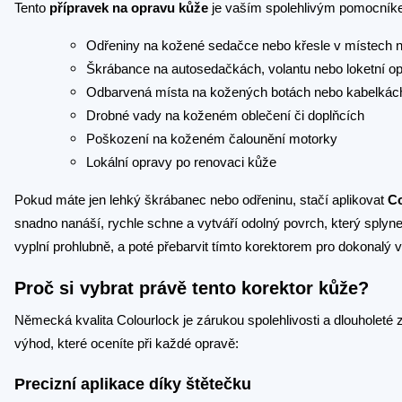
Tento
přípravek na opravu kůže
je vaším spolehlivým pomocníke
Odřeniny na kožené sedačce nebo křesle v místech n
Škrábance na autosedačkách, volantu nebo loketní o
Odbarvená místa na kožených botách nebo kabelkác
Drobné vady na koženém oblečení či doplňcích
Poškození na koženém čalounění motorky
Lokální opravy po renovaci kůže
Pokud máte jen lehký škrábanec nebo odřeninu, stačí aplikovat
Co
snadno nanáší, rychle schne a vytváří odolný povrch, který splyne
vyplní prohlubně, a poté přebarvit tímto korektorem pro dokonalý 
Proč si vybrat právě tento korektor kůže?
Německá kvalita Colourlock je zárukou spolehlivosti a dlouholeté 
výhod, které oceníte při každé opravě:
Precizní aplikace díky štětečku