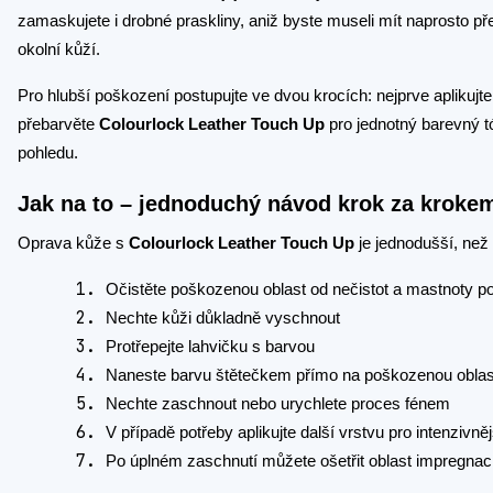
zamaskujete i drobné praskliny, aniž byste museli mít naprosto pře
okolní kůží.
Pro hlubší poškození postupujte ve dvou krocích: nejprve aplikujt
přebarvěte
Colourlock Leather Touch Up
pro jednotný barevný tón
pohledu.
Jak na to – jednoduchý návod krok za kroke
Oprava kůže s
Colourlock Leather Touch Up
je jednodušší, než 
Očistěte poškozenou oblast od nečistot a mastnoty p
Nechte kůži důkladně vyschnout
Protřepejte lahvičku s barvou
Naneste barvu štětečkem přímo na poškozenou oblas
Nechte zaschnout nebo urychlete proces fénem
V případě potřeby aplikujte další vrstvu pro intenzivněj
Po úplném zaschnutí můžete ošetřit oblast impregnac