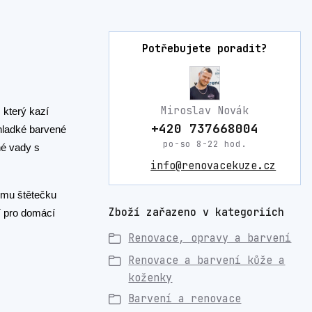
Potřebujete poradit?
Miroslav Novák
 který kazí
+420 737668004
 hladké barvené
po-so 8-22 hod.
né vady s
info@renovacekuze.cz
ému štětečku
Zboží zařazeno v kategoriích
í pro domácí
Renovace, opravy a barvení
Renovace a barvení kůže a
koženky
Barvení a renovace