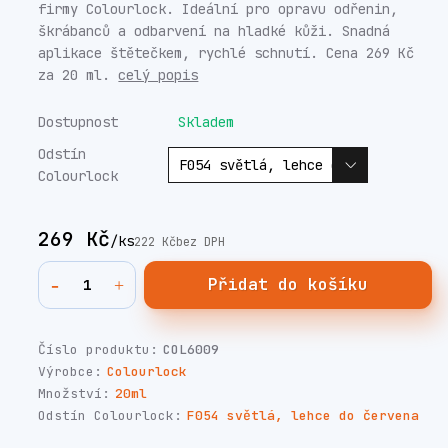
firmy Colourlock. Ideální pro opravu odřenin,
škrábanců a odbarvení na hladké kůži. Snadná
aplikace štětečkem, rychlé schnutí. Cena 269 Kč
za 20 ml.
celý popis
Dostupnost
Skladem
Odstín
Colourlock
269 Kč
/
ks
222 Kč
bez DPH
Přidat do košíku
Číslo produktu:
COL6009
Výrobce:
Colourlock
Množství:
20ml
Odstín Colourlock:
F054 světlá, lehce do červena