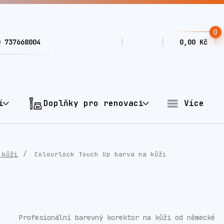
0
0 737668004
0,00 Kč
í
Doplňky pro renovaci
Více
 kůži
Colourlock Touch Up barva na kůži
Profesionální barevný korektor na kůži od německé