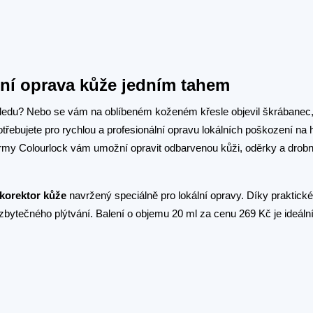
zní oprava kůže jedním tahem
ledu? Nebo se vám na oblíbeném koženém křesle objevil škrábanec,
otřebujete pro rychlou a profesionální opravu lokálních poškození na
y Colourlock vám umožní opravit odbarvenou kůži, oděrky a drob
korektor kůže
navržený speciálně pro lokální opravy. Díky praktick
 zbytečného plýtvání. Balení o objemu 20 ml za cenu 269 Kč je ideáln