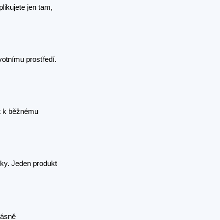
ikujete jen tam,
votnímu prostředí.
it k běžnému
ky. Jeden produkt
rásně