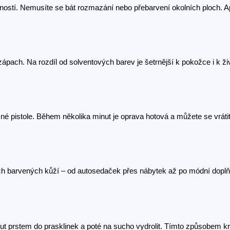
ostí. Nemusíte se bát rozmazání nebo přebarvení okolních ploch. Apl
zápach. Na rozdíl od solventových barev je šetrnější k pokožce i k ži
né pistole. Během několika minut je oprava hotová a můžete se vrát
h barvených kůží – od autosedaček přes nábytek až po módní doplň
nout prstem do prasklinek a poté na sucho vydrolit. Tímto způsobem k