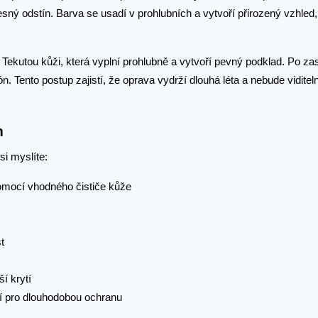
sný odstín. Barva se usadí v prohlubních a vytvoří přirozený vzhled,
e Tekutou kůži, která vyplní prohlubně a vytvoří pevný podklad. Po za
. Tento postup zajistí, že oprava vydrží dlouhá léta a nebude viditeln
m
si myslíte:
omocí vhodného čističe kůže
t
ší krytí
í pro dlouhodobou ochranu