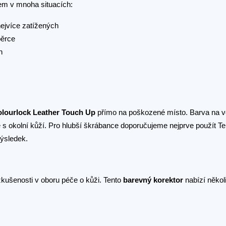
m v mnoha situacích:
ejvíce zatížených
pěrce
h
lourlock Leather Touch Up
přímo na poškozené místo. Barva na v
 s okolní kůží. Pro hlubší škrábance doporučujeme nejprve použít Te
výsledek.
zkušenosti v oboru péče o kůži. Tento
barevný korektor
nabízí někol