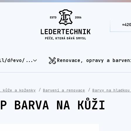
+42
il/dřevo/...
Renovace, opravy a barven
í kůže a koženky
Barvení a renovace
Barvy na hladkou
P BARVA NA KŮŽI