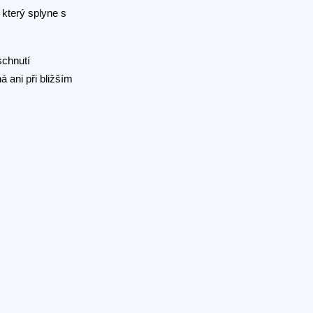
 který splyne s
schnutí
á ani při bližším