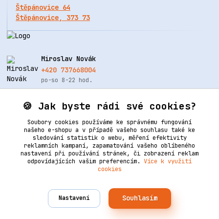
Štěpánovice 64
Štěpánovice, 373 73
Miroslav Novák
+420 737668004
po-so 8-22 hod.
info@renovacekuze.cz
🍪 Jak byste rádi své cookies?
Soubory cookies používáme ke správnému fungování
našeho e-shopu a v případě vašeho souhlasu také ke
sledování statistik o webu, měření efektivity
reklamních kampaní, zapamatování vašeho oblíbeného
nastavení při používání stránek, či zobrazení reklam
odpovídajících vašim preferencím.
Více k využití
cookies
Upravit sběr cookies.
Souhlasím
Nastavení
Vytvořeno na
Eshop-rychle.cz
2006–2025 © Ledertechnik | Všechna práva vyhrazena. Design