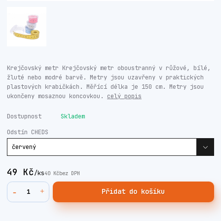
Krejčovský metr Krejčovský metr oboustranný v růžové, bílé,
žluté nebo modré barvě. Metry jsou uzavřeny v praktických
plastových krabičkách. Měřící délka je 150 cm. Metry jsou
ukončeny mosaznou koncovkou.
celý popis
Dostupnost
Skladem
Odstín CHEDS
49 Kč
/
ks
40 Kč
bez DPH
Přidat do košíku