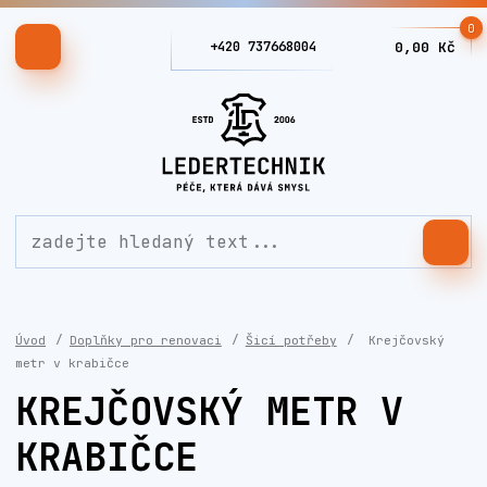
0
+420 737668004
0,00 Kč
Úvod
Doplňky pro renovaci
Šicí potřeby
Krejčovský
metr v krabičce
KREJČOVSKÝ METR V
KRABIČCE