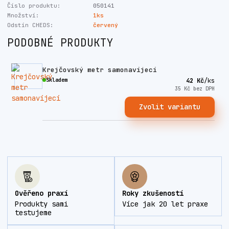
Číslo produktu:
050141
Množství:
1ks
Odstín CHEDS:
červený
PODOBNÉ PRODUKTY
Krejčovský metr samonavíjecí
Skladem
42 Kč
/
ks
35 Kč
bez DPH
Zvolit variantu
Ověřeno praxí
Roky zkušeností
Produkty sami
Více jak 20 let praxe
testujeme