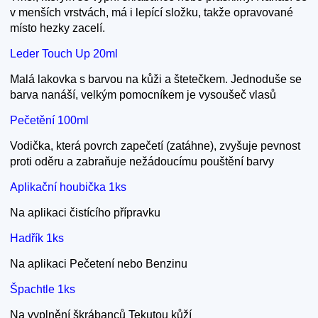
v menších vrstvách, má i lepící složku, takže opravované
místo hezky zacelí.
Leder Touch Up 20ml
Malá lakovka s barvou na kůži a štetečkem. Jednoduše se
barva nanáší, velkým pomocníkem je vysoušeč vlasů
Pečetění 100ml
Vodička, která povrch zapečetí (zatáhne), zvyšuje pevnost
proti oděru a zabraňuje nežádoucímu pouštění barvy
Aplikační houbička 1ks
Na aplikaci čistícího přípravku
Hadřík 1ks
Na aplikaci Pečetení nebo Benzinu
Špachtle 1ks
Na vyplnění škrábanců Tekutou kůží