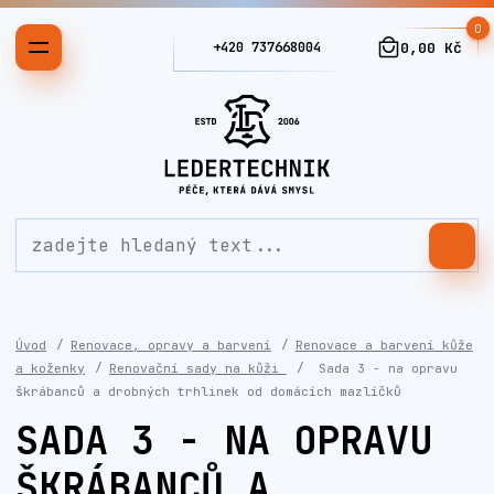
0
+420 737668004
0,00 Kč
Úvod
Renovace, opravy a barvení
Renovace a barvení kůže
a koženky
Renovační sady na kůži
Sada 3 - na opravu
škrábanců a drobných trhlinek od domácích mazlíčků
SADA 3 - NA OPRAVU
ŠKRÁBANCŮ A