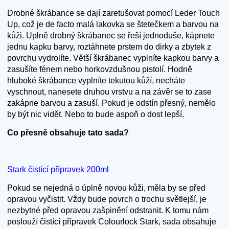
Drobné škrábance se dají zaretušovat pomocí Leder Touch
Up, což je de facto malá lakovka se štetečkem a barvou na
kůži. Uplně drobný škrábanec se řeší jednoduše, kápnete
jednu kapku barvy, roztáhnete prstem do dirky a zbytek z
povrchu vydrolíte. Větší škrábanec vyplníte kapkou barvy a
zasušíte fénem nebo horkovzdušnou pistolí. Hodně
hluboké škrábance vyplníte tekutou kůží, necháte
vyschnout, nanesete druhou vrstvu a na závěr se to zase
zakápne barvou a zasuší. Pokud je odstín přesný, nemělo
by být nic vidět. Nebo to bude aspoň o dost lepší.
Co přesně obsahuje tato sada?
Stark čistící přípravek 200ml
Pokud se nejedná o úplně novou kůži, měla by se před
opravou vyčistit. Vždy bude povrch o trochu světlejší, je
nezbytné před opravou zašpinění odstranit. K tomu nám
poslouží čistící přípravek Colourlock Stark, sada obsahuje