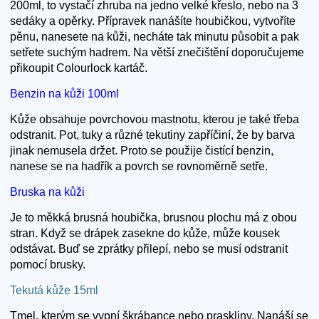
200ml, to vystačí zhruba na jedno velké křeslo, nebo na 3
sedáky a opěrky. Přípravek nanášíte houbičkou, vytvoříte
pěnu, nanesete na kůži, necháte tak minutu působit a pak
setřete suchým hadrem. Na větší znečištění doporučujeme
přikoupit Colourlock kartáč.
Benzin na kůži 100ml
Kůže obsahuje povrchovou mastnotu, kterou je také třeba
odstranit. Pot, tuky a různé tekutiny zapříčiní, že by barva
jinak nemusela držet. Proto se použije čistící benzin,
nanese se na hadřík a povrch se rovnoměrně setře.
Bruska na kůži
Je to měkká brusná houbička, brusnou plochu má z obou
stran. Když se drápek zasekne do kůže, může kousek
odstávat. Buď se zprátky přilepí, nebo se musí odstranit
pomocí brusky.
Tekutá kůže 15ml
Tmel, kterým se vypní škrábance nebo praskliny. Nanáší se