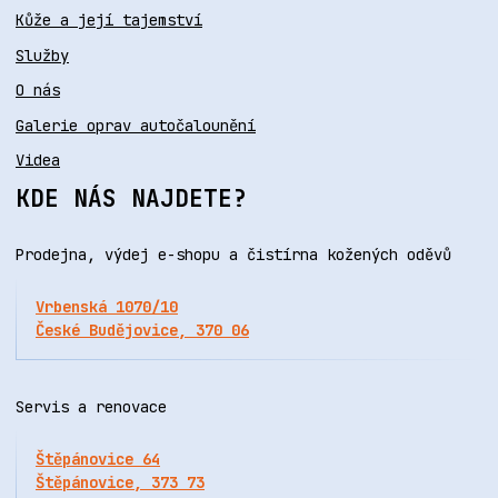
Kůže a její tajemství
Služby
O nás
Galerie oprav autočalounění
Videa
KDE NÁS NAJDETE?
Prodejna, výdej e-shopu a čistírna kožených oděvů
Vrbenská 1070/10
České Budějovice, 370 06
Servis a renovace
Štěpánovice 64
Štěpánovice, 373 73