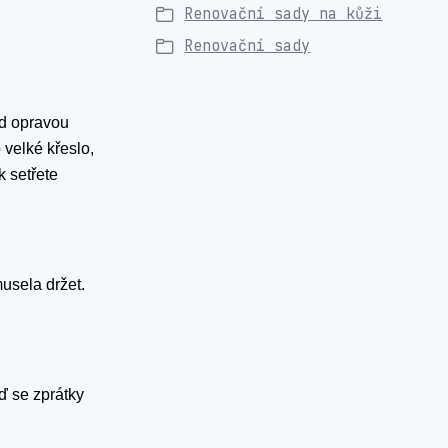
Renovační sady na kůži
Renovační sady
ed opravou
 velké křeslo,
k setřete
musela držet.
ď se zprátky