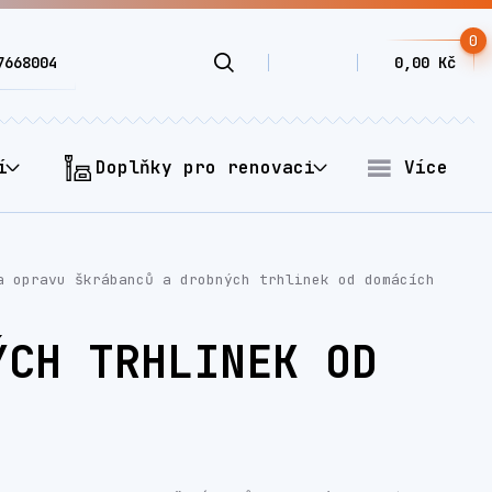
0
7668004
0,00 Kč
í
Doplňky pro renovaci
Více
 opravu škrábanců a drobných trhlinek od domácích
ÝCH TRHLINEK OD