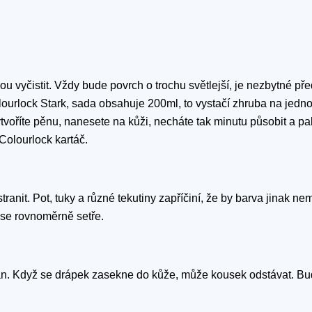
 vyčistit. Vždy bude povrch o trochu světlejší, je nezbytné př
lourlock Stark, sada obsahuje 200ml, to vystačí zhruba na jedno
voříte pěnu, nanesete na kůži, necháte tak minutu působit a pa
Colourlock kartáč.
anit. Pot, tuky a různé tekutiny zapříčiní, že by barva jinak ne
h se rovnoměrně setře.
an. Když se drápek zasekne do kůže, může kousek odstávat. Bu