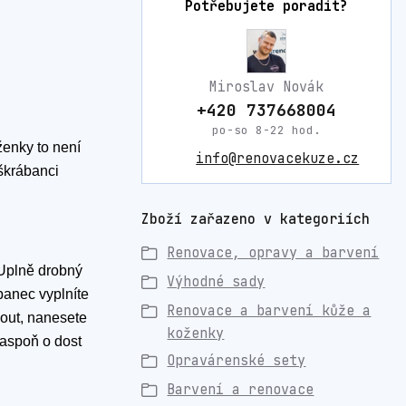
Potřebujete poradit?
Miroslav Novák
+420 737668004
po-so 8-22 hod.
enky to není
info@renovacekuze.cz
škrábanci
Zboží zařazeno v kategoriích
Renovace, opravy a barvení
 Uplně drobný
Výhodné sady
banec vyplníte
Renovace a barvení kůže a
out, nanesete
koženky
 aspoň o dost
Opravárenské sety
Barvení a renovace