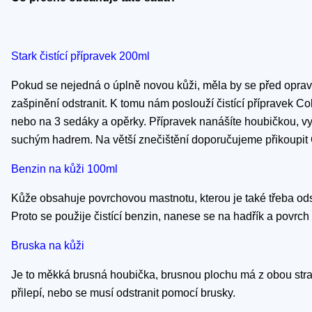
Stark čistící přípravek 200ml
Pokud se nejedná o úplně novou kůži, měla by se před opravou
zašpinění odstranit. K tomu nám poslouží čistící přípravek Co
nebo na 3 sedáky a opěrky. Přípravek nanášíte houbičkou, vyt
suchým hadrem. Na větší znečištění doporučujeme přikoupit 
Benzin na kůži 100ml
Kůže obsahuje povrchovou mastnotu, kterou je také třeba odstr
Proto se použije čistící benzin, nanese se na hadřík a povrc
Bruska na kůži
Je to měkká brusná houbička, brusnou plochu má z obou str
přilepí, nebo se musí odstranit pomocí brusky.