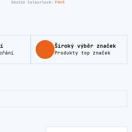
Odstín Colourlock:
F045
í
Široký výběr značek
přání
Produkty top značek