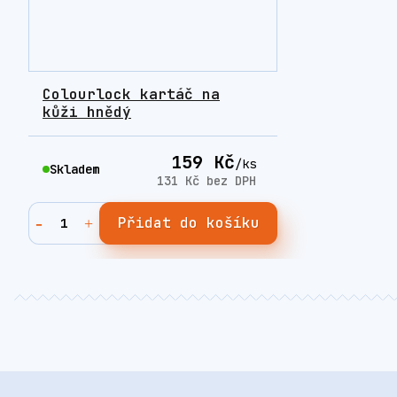
Colourlock kartáč na
kůži hnědý
159 Kč
/
ks
Skladem
131 Kč
bez DPH
Přidat do košíku