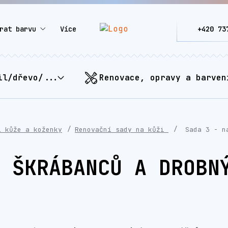
rat barvu
Více
+420 73
il/dřevo/...
Renovace, opravy a barven
í kůže a koženky
Renovační sady na kůži
Sada 3 - na
 ŠKRÁBANCŮ A DROBN