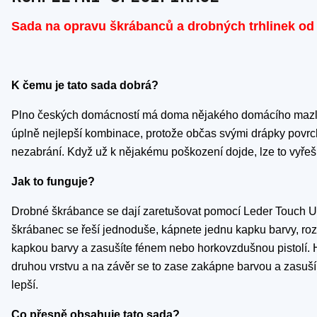
Sada na opravu škrábanců a drobných trhlinek o
K čemu je tato sada dobrá?
Plno českých domácností má doma nějakého domácího mazlíčk
úplně nejlepší kombinace, protože občas svými drápky povrc
nezabrání. Když už k nějakému poškození dojde, lze to vyřeš
Jak to funguje?
Drobné škrábance se dají zaretušovat pomocí Leder Touch Up
škrábanec se řeší jednoduše, kápnete jednu kapku barvy, rozt
kapkou barvy a zasušíte fénem nebo horkovzdušnou pistolí. 
druhou vrstvu a na závěr se to zase zakápne barvou a zasuší.
lepší.
Co přesně obsahuje tato sada?