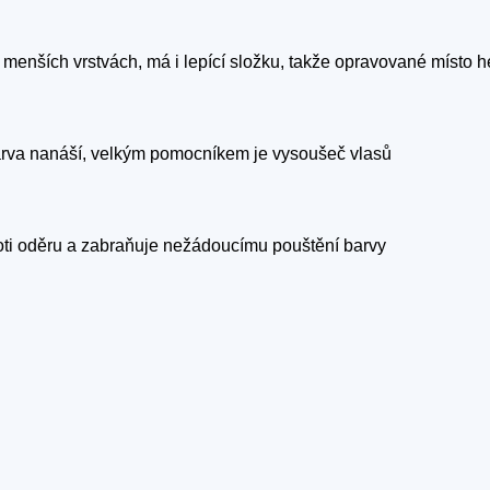
menších vrstvách, má i lepící složku, takže opravované místo h
arva nanáší, velkým pomocníkem je vysoušeč vlasů
roti oděru a zabraňuje nežádoucímu pouštění barvy