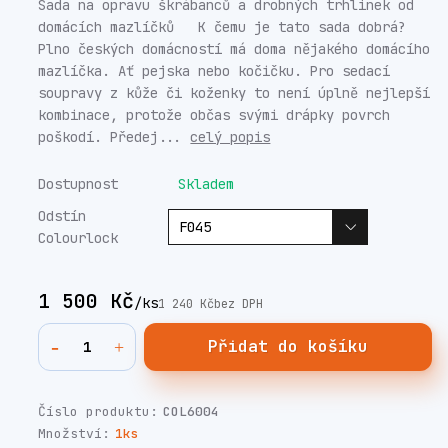
Sada na opravu škrábanců a drobných trhlinek od
domácích mazlíčků K čemu je tato sada dobrá?
Plno českých domácností má doma nějakého domácího
mazlíčka. Ať pejska nebo kočičku. Pro sedací
soupravy z kůže či koženky to není úplně nejlepší
kombinace, protože občas svými drápky povrch
poškodí. Předej...
celý popis
Dostupnost
Skladem
Odstín
Colourlock
1 500 Kč
/
ks
1 240 Kč
bez DPH
Přidat do košíku
Číslo produktu:
COL6004
Množství:
1ks