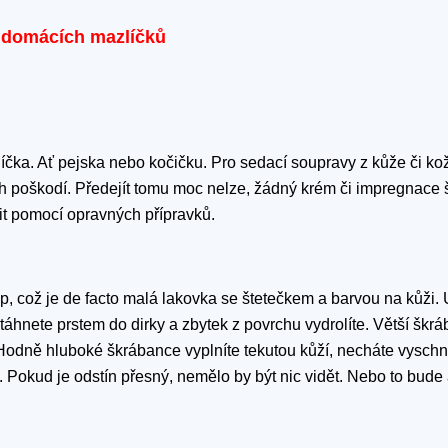
d domácích mazlíčků
a. Ať pejska nebo kočičku. Pro sedací soupravy z kůže či kož
h poškodí. Předejít tomu moc nelze, žádný krém či impregnace 
it pomocí opravných přípravků.
, což je de facto malá lakovka se štetečkem a barvou na kůži.
áhnete prstem do dirky a zbytek z povrchu vydrolíte. Větší škrá
Hodně hluboké škrábance vyplníte tekutou kůží, necháte vyschn
 Pokud je odstín přesný, nemělo by být nic vidět. Nebo to bude