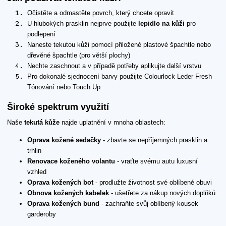
Očistěte a odmastěte povrch, který chcete opravit
U hlubokých prasklin nejprve použijte
lepidlo na kůži
pro
podlepení
Naneste tekutou kůži pomocí přiložené plastové špachtle nebo
dřevěné špachtle (pro větší plochy)
Nechte zaschnout a v případě potřeby aplikujte další vrstvu
Pro dokonalé sjednocení barvy použijte Colourlock Leder Fresh
Tónování nebo Touch Up
Široké spektrum využití
Naše
tekutá kůže
najde uplatnění v mnoha oblastech:
Oprava kožené sedačky
- zbavte se nepříjemných prasklin a
trhlin
Renovace koženého volantu
- vraťte svému autu luxusní
vzhled
Oprava kožených bot
- prodlužte životnost své oblíbené obuvi
Obnova kožených kabelek
- ušetřete za nákup nových doplňků
Oprava kožených bund
- zachraňte svůj oblíbený kousek
garderoby