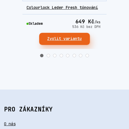
Colourlock Leder Fresh tónování
Colo
649 Kč
/
ks
Skladem
Skla
536 Kč
bez DPH
Zvolit variantu
PRO ZÁKAZNÍKY
O nás