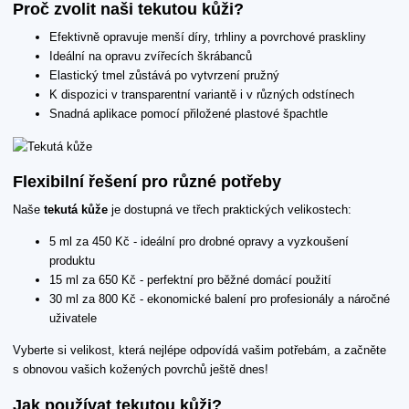
Proč zvolit naši tekutou kůži?
Efektivně opravuje menší díry, trhliny a povrchové praskliny
Ideální na opravu zvířecích škrábanců
Elastický tmel zůstává po vytvrzení pružný
K dispozici v transparentní variantě i v různých odstínech
Snadná aplikace pomocí přiložené plastové špachtle
Flexibilní řešení pro různé potřeby
Naše
tekutá kůže
je dostupná ve třech praktických velikostech:
5 ml za 450 Kč - ideální pro drobné opravy a vyzkoušení
produktu
15 ml za 650 Kč - perfektní pro běžné domácí použití
30 ml za 800 Kč - ekonomické balení pro profesionály a náročné
uživatele
Vyberte si velikost, která nejlépe odpovídá vašim potřebám, a začněte
s obnovou vašich kožených povrchů ještě dnes!
Jak používat tekutou kůži?