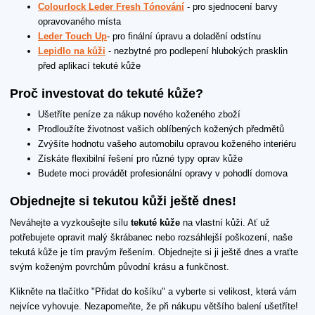
Colourlock Leder Fresh Tónování
- pro sjednocení barvy
opravovaného místa
Leder Touch Up
- pro finální úpravu a doladění odstínu
Lepidlo na kůži
- nezbytné pro podlepení hlubokých prasklin
před aplikací tekuté kůže
Proč investovat do tekuté kůže?
Ušetříte peníze za nákup nového koženého zboží
Prodloužíte životnost vašich oblíbených kožených předmětů
Zvýšíte hodnotu vašeho automobilu opravou koženého interiéru
Získáte flexibilní řešení pro různé typy oprav kůže
Budete moci provádět profesionální opravy v pohodlí domova
Objednejte si tekutou kůži ještě dnes!
Neváhejte a vyzkoušejte sílu
tekuté kůže
na vlastní kůži. Ať už
potřebujete opravit malý škrábanec nebo rozsáhlejší poškození, naše
tekutá kůže je tím pravým řešením. Objednejte si ji ještě dnes a vraťte
svým koženým povrchům původní krásu a funkčnost.
Klikněte na tlačítko "Přidat do košíku" a vyberte si velikost, která vám
nejvíce vyhovuje. Nezapomeňte, že při nákupu většího balení ušetříte!