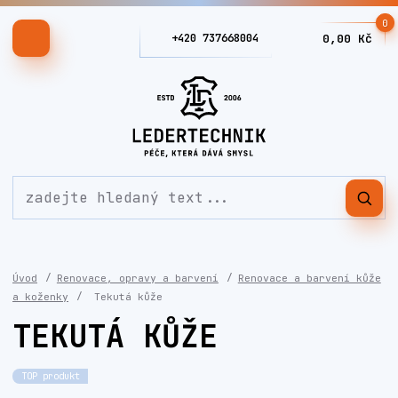
0
+420 737668004
0,00 Kč
Úvod
Renovace, opravy a barvení
Renovace a barvení kůže
a koženky
Tekutá kůže
TEKUTÁ KŮŽE
TOP produkt