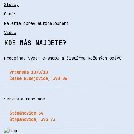
Služby
O nás
Galerie oprav autočalounění
Videa
KDE NÁS NAJDETE?
Prodejna, výdej e-shopu a čistírna kožených oděvů
Vrbenská 1070/10
České Budějovice, 370 06
Servis a renovace
Štěpánovice 64
Štěpánovice, 373 73