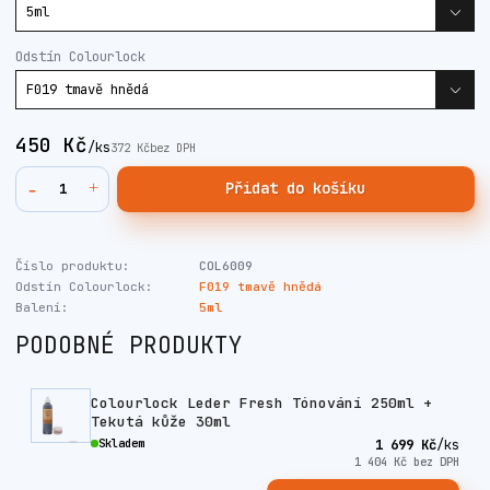
Odstín Colourlock
450 Kč
/
ks
372 Kč
bez DPH
Přidat do košíku
Číslo produktu:
COL6009
Odstín Colourlock:
F019 tmavě hnědá
Balení:
5ml
PODOBNÉ PRODUKTY
Colourlock Leder Fresh Tónování 250ml +
Tekutá kůže 30ml
Skladem
1 699 Kč
/
ks
1 404 Kč
bez DPH