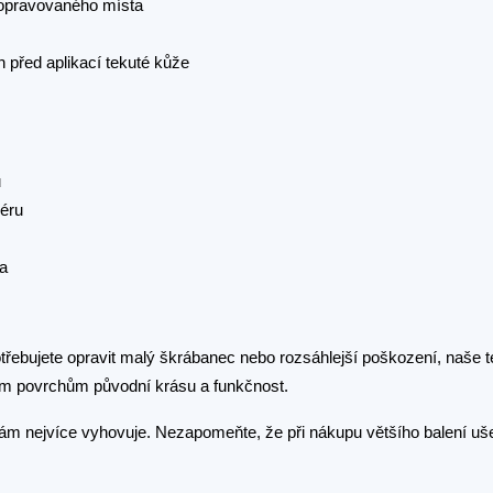
 opravovaného místa
 před aplikací tekuté kůže
ů
iéru
va
otřebujete opravit malý škrábanec nebo rozsáhlejší poškození, naše t
ným povrchům původní krásu a funkčnost.
á vám nejvíce vyhovuje. Nezapomeňte, že při nákupu většího balení uše