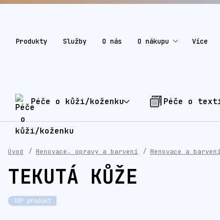
Produkty
Služby
O nás
O nákupu
Více
Péče o kůži/koženku
Péče o text
Úvod
Renovace, opravy a barvení
Renovace a barven
TEKUTÁ KŮŽE
TOP produkt