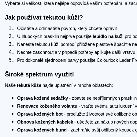
Vyberte si velikost, která nejlépe odpovídá vašim potřebám, a za
Jak používat tekutou kůži?
Očistěte a odmastěte povrch, který chcete opravit
U hlubokých prasklin nejprve použijte
lepidlo na kůži
pro po
Naneste tekutou kůži pomocí přiložené plastové špachtle ne
Nechte zaschnout a v případě potřeby aplikujte další vrstvu
Pro dokonalé sjednocení barvy použijte Colourlock Leder 
Široké spektrum využití
Naše
tekutá kůže
najde uplatnění v mnoha oblastech:
Oprava kožené sedačky
- zbavte se nepříjemných prasklin 
Renovace koženého volantu
- vraťte svému autu luxusní 
Oprava kožených bot
- prodlužte životnost své oblíbené ob
Obnova kožených kabelek
- ušetřete za nákup nových do
Oprava kožených bund
- zachraňte svůj oblíbený kousek 