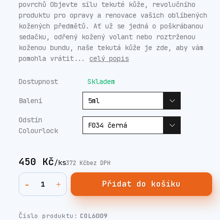
povrchů Objevte sílu tekuté kůže, revolučního
produktu pro opravy a renovace vašich oblíbených
kožených předmětů. Ať už se jedná o poškrábanou
sedačku, odřený kožený volant nebo roztrženou
koženou bundu, naše tekutá kůže je zde, aby vám
pomohla vrátit...
celý popis
Dostupnost
Skladem
Balení
Odstín
Colourlock
450 Kč
/
ks
372 Kč
bez DPH
Přidat do košíku
Číslo produktu:
COL6009