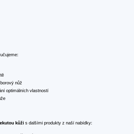
učujeme:
tě
říborový nůž
ní optimálních vlastností
ůže
tekutou kůži
s dalšími produkty z naší nabídky: