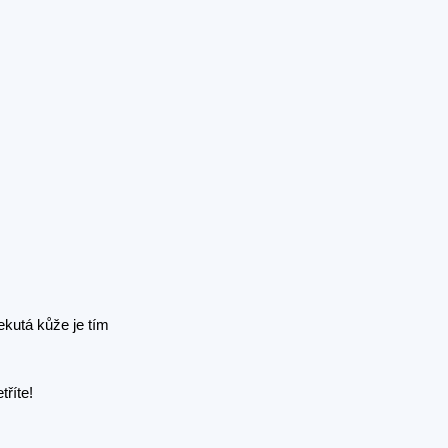
ekutá kůže je tím
tříte!