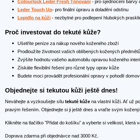
Colourlock Leder Fresh Tónování
- pro sjednocení barvy
Leder Touch Up
- pro finální úpravu a doladění odstínu
Lepidlo na kůži
- nezbytné pro podlepení hlubokých prasklin
Proč investovat do tekuté kůže?
Ušetříte peníze za nákup nového koženého zboží
Prodloužíte životnost vašich oblíbených kožených předmět
Zvýšíte hodnotu vašeho automobilu opravou koženého inter
Získáte flexibilní řešení pro různé typy oprav kůže
Budete moci provádět profesionální opravy v pohodlí domo
Objednejte si tekutou kůži ještě dnes!
Neváhejte a vyzkoušejte sílu
tekuté kůže
na vlastní kůži. Ať už p
pravým řešením. Objednejte si ji ještě dnes a vraťte svým kože
Klikněte na tlačítko "Přidat do košíku" a vyberte si velikost, kter
Doprava zdarma při objednávce nad 3000 Kč.