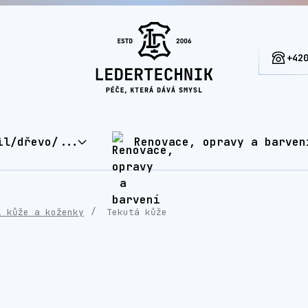
+42
il/dřevo/...
Renovace, opravy a barven
í kůže a koženky
Tekutá kůže