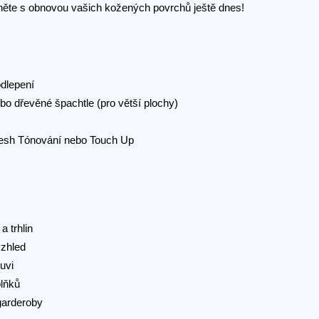
čněte s obnovou vašich kožených povrchů ještě dnes!
dlepení
bo dřevěné špachtle (pro větší plochy)
Fresh Tónování nebo Touch Up
a trhlin
vzhled
uvi
plňků
garderoby