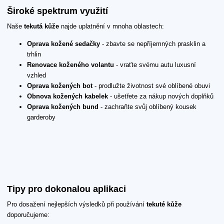
Široké spektrum využití
Naše
tekutá kůže
najde uplatnění v mnoha oblastech:
Oprava kožené sedačky
- zbavte se nepříjemných prasklin a
trhlin
Renovace koženého volantu
- vraťte svému autu luxusní
vzhled
Oprava kožených bot
- prodlužte životnost své oblíbené obuvi
Obnova kožených kabelek
- ušetřete za nákup nových doplňků
Oprava kožených bund
- zachraňte svůj oblíbený kousek
garderoby
Tipy pro dokonalou aplikaci
Pro dosažení nejlepších výsledků při používání
tekuté kůže
doporučujeme: