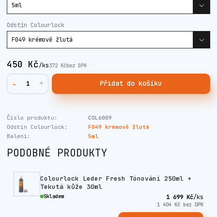
Odstín Colourlock
450 Kč
/
ks
372 Kč
bez DPH
Přidat do košíku
Číslo produktu:
COL6009
Odstín Colourlock:
F049 krémově žlutá
Balení:
5ml
PODOBNÉ PRODUKTY
Colourlock Leder Fresh Tónování 250ml +
Tekutá kůže 30ml
Skladem
1 699 Kč
/
ks
1 404 Kč
bez DPH