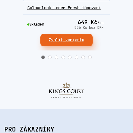
Colourlock Leder Fresh tónování
Colo
649 Kč
/
ks
Skladem
Skla
536 Kč
bez DPH
Zvolit variantu
PRO ZÁKAZNÍKY