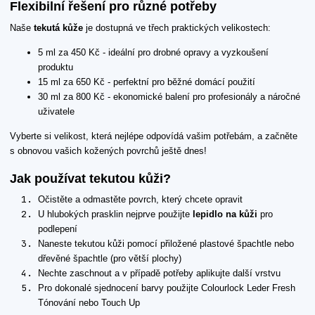
Flexibilní řešení pro různé potřeby
Naše
tekutá kůže
je dostupná ve třech praktických velikostech:
5 ml za 450 Kč - ideální pro drobné opravy a vyzkoušení
produktu
15 ml za 650 Kč - perfektní pro běžné domácí použití
30 ml za 800 Kč - ekonomické balení pro profesionály a náročné
uživatele
Vyberte si velikost, která nejlépe odpovídá vašim potřebám, a začněte
s obnovou vašich kožených povrchů ještě dnes!
Jak používat tekutou kůži?
Očistěte a odmastěte povrch, který chcete opravit
U hlubokých prasklin nejprve použijte
lepidlo na kůži
pro
podlepení
Naneste tekutou kůži pomocí přiložené plastové špachtle nebo
dřevěné špachtle (pro větší plochy)
Nechte zaschnout a v případě potřeby aplikujte další vrstvu
Pro dokonalé sjednocení barvy použijte Colourlock Leder Fresh
Tónování nebo Touch Up