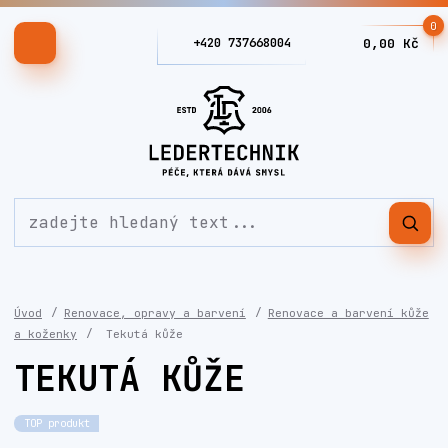
0
+420 737668004
0,00 Kč
Úvod
Renovace, opravy a barvení
Renovace a barvení kůže
a koženky
Tekutá kůže
TEKUTÁ KŮŽE
TOP produkt