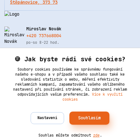
Štěpánovice, 373 73
Miroslav Novák
+420 737668004
po-so 8-22 hod.
info@renovacekuze.cz
🍪 Jak byste rádi své cookies?
Soubory cookies používáme ke správnému fungování
našeho e-shopu a v případě vašeho souhlasu také ke
sledování statistik o webu, měření efektivity
reklamních kampaní, zapamatování vašeho oblíbeného
nastavení při používání stránek, či zobrazení reklam
odpovídajících vašim preferencím.
Více k využití
cookies
Upravit sběr cookies.
Souhlasím
Nastavení
Vytvořeno na
Eshop-rychle.cz
2006–2025 © Ledertechnik | Všechna práva vyhrazena. Design
od
Empiredesign
nakódoval
OndřejDvořák.com
.
Souhlas můžete odmítnout
zde
.