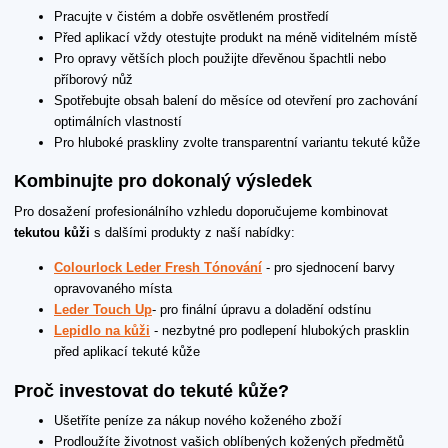
Pracujte v čistém a dobře osvětleném prostředí
Před aplikací vždy otestujte produkt na méně viditelném místě
Pro opravy větších ploch použijte dřevěnou špachtli nebo
příborový nůž
Spotřebujte obsah balení do měsíce od otevření pro zachování
optimálních vlastností
Pro hluboké praskliny zvolte transparentní variantu tekuté kůže
Kombinujte pro dokonalý výsledek
Pro dosažení profesionálního vzhledu doporučujeme kombinovat
tekutou kůži
s dalšími produkty z naší nabídky:
Colourlock Leder Fresh Tónování
- pro sjednocení barvy
opravovaného místa
Leder Touch Up
- pro finální úpravu a doladění odstínu
Lepidlo na kůži
- nezbytné pro podlepení hlubokých prasklin
před aplikací tekuté kůže
Proč investovat do tekuté kůže?
Ušetříte peníze za nákup nového koženého zboží
Prodloužíte životnost vašich oblíbených kožených předmětů