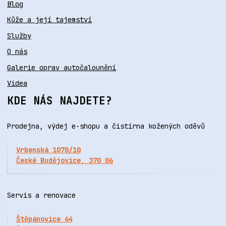
Blog
Kůže a její tajemství
Služby
O nás
Galerie oprav autočalounění
Videa
KDE NÁS NAJDETE?
Prodejna, výdej e-shopu a čistírna kožených oděvů
Vrbenská 1070/10
České Budějovice, 370 06
Servis a renovace
Štěpánovice 64