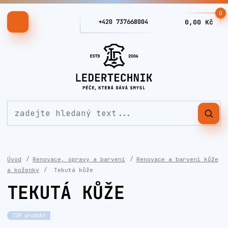
0
+420 737668004
0,00 Kč
Úvod
Renovace, opravy a barvení
Renovace a barvení kůže
a koženky
Tekutá kůže
TEKUTÁ KŮŽE
TOP produkt