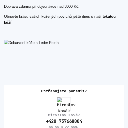
Doprava zdarma při objednávce nad 3000 Kč.
Obnovte krásu vašich kožených povrchů ještě dnes s naší
tekutou
kůží
!
Potřebujete poradit?
Miroslav Novák
+420 737668004
po-so 8-22 hod.