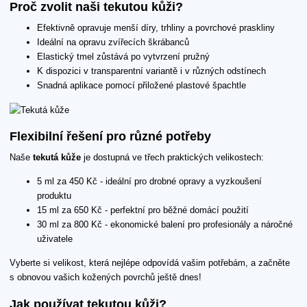
Proč zvolit naši tekutou kůži?
Efektivně opravuje menší díry, trhliny a povrchové praskliny
Ideální na opravu zvířecích škrábanců
Elastický tmel zůstává po vytvrzení pružný
K dispozici v transparentní variantě i v různých odstínech
Snadná aplikace pomocí přiložené plastové špachtle
Flexibilní řešení pro různé potřeby
Naše
tekutá kůže
je dostupná ve třech praktických velikostech:
5 ml za 450 Kč - ideální pro drobné opravy a vyzkoušení
produktu
15 ml za 650 Kč - perfektní pro běžné domácí použití
30 ml za 800 Kč - ekonomické balení pro profesionály a náročné
uživatele
Vyberte si velikost, která nejlépe odpovídá vašim potřebám, a začněte
s obnovou vašich kožených povrchů ještě dnes!
Jak používat tekutou kůži?