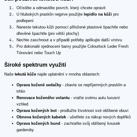
Očistěte a odmastěte povrch, který chcete opravit
U hlubokých prasklin nejprve použijte
lepidlo na kůži
pro
podlepení
Naneste tekutou kůži pomocí přiložené plastové špachtle nebo
dřevěné špachtle (pro větší plochy)
Nechte zaschnout a v případě potřeby aplikujte další vrstvu
Pro dokonalé sjednocení barvy použijte Colourlock Leder Fresh
Tónování nebo Touch Up
Široké spektrum využití
Naše
tekutá kůže
najde uplatnění v mnoha oblastech:
Oprava kožené sedačky
- zbavte se nepříjemných prasklin a
trhlin
Renovace koženého volantu
- vraťte svému autu luxusní
vzhled
Oprava kožených bot
- prodlužte životnost své oblíbené obuvi
Obnova kožených kabelek
- ušetřete za nákup nových doplňků
Oprava kožených bund
- zachraňte svůj oblíbený kousek
garderoby