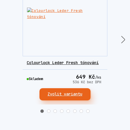
Colourlock Leder Fresh tónování
Colo
649 Kč
/
ks
Skladem
Skla
536 Kč
bez DPH
Zvolit variantu