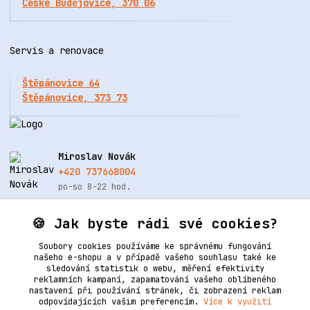
České Budějovice, 370 06
Servis a renovace
Štěpánovice 64
Štěpánovice, 373 73
Miroslav Novák
+420 737668004
po-so 8-22 hod.
info@renovacekuze.cz
🍪 Jak byste rádi své cookies?
Soubory cookies používáme ke správnému fungování
našeho e-shopu a v případě vašeho souhlasu také ke
sledování statistik o webu, měření efektivity
reklamních kampaní, zapamatování vašeho oblíbeného
nastavení při používání stránek, či zobrazení reklam
odpovídajících vašim preferencím.
Více k využití