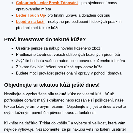
Colourlock Leder Fresh Tónování
- pro sjednocení barvy
opravovaného místa
Leder Touch Up
- pro finální úpravu a doladění odstínu
Lepidlo na kůži
- nezbytné pro podlepení hlubokých prasklin
před aplikací tekuté kůže
Proč investovat do tekuté kůže?
Ušetříte peníze za nákup nového koženého zboží
Prodloužíte životnost vašich oblíbených kožených předmětů
Zvýšíte hodnotu vašeho automobilu opravou koženého interiéru
Získáte flexibilní řešení pro různé typy oprav kůže
Budete moci provádět profesionální opravy v pohodlí domova
Objednejte si tekutou kůži ještě dnes!
Neváhejte a vyzkoušejte sílu
tekuté kůže
na vlastní kůži. Ať už
potřebujete opravit malý škrábanec nebo rozsáhlejší poškození, naše
tekutá kůže je tím pravým řešením. Objednejte si ji ještě dnes a vraťte
svým koženým povrchům původní krásu a funkčnost.
Klikněte na tlačítko "Přidat do košíku" a vyberte si velikost, která vám
nejvíce vyhovuje. Nezapomeňte, že při nákupu většího balení ušetříte!