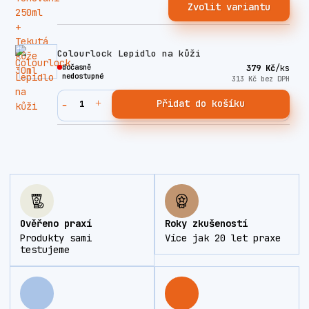
Zvolit variantu
Colourlock Lepidlo na kůži
dočasně
379 Kč
/
ks
nedostupné
313 Kč
bez DPH
Přidat do košíku
Ověřeno praxí
Roky zkušeností
Produkty sami
Více jak 20 let praxe
testujeme