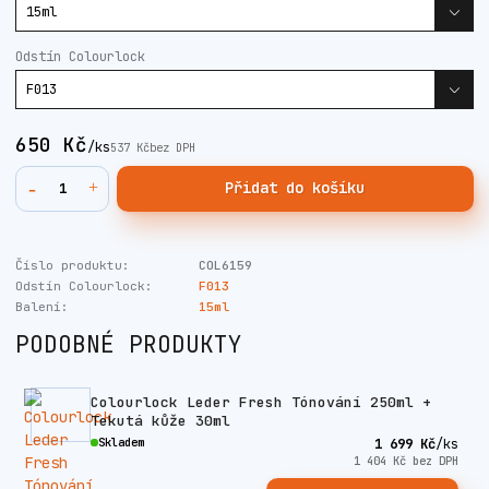
Odstín Colourlock
650 Kč
/
ks
537 Kč
bez DPH
Přidat do košíku
Číslo produktu:
COL6159
Odstín Colourlock:
F013
Balení:
15ml
PODOBNÉ PRODUKTY
Colourlock Leder Fresh Tónování 250ml +
Tekutá kůže 30ml
Skladem
1 699 Kč
/
ks
1 404 Kč
bez DPH