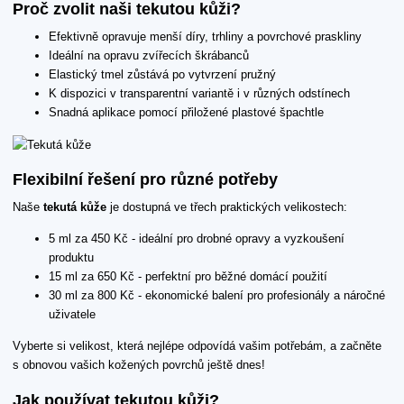
Proč zvolit naši tekutou kůži?
Efektivně opravuje menší díry, trhliny a povrchové praskliny
Ideální na opravu zvířecích škrábanců
Elastický tmel zůstává po vytvrzení pružný
K dispozici v transparentní variantě i v různých odstínech
Snadná aplikace pomocí přiložené plastové špachtle
Flexibilní řešení pro různé potřeby
Naše
tekutá kůže
je dostupná ve třech praktických velikostech:
5 ml za 450 Kč - ideální pro drobné opravy a vyzkoušení
produktu
15 ml za 650 Kč - perfektní pro běžné domácí použití
30 ml za 800 Kč - ekonomické balení pro profesionály a náročné
uživatele
Vyberte si velikost, která nejlépe odpovídá vašim potřebám, a začněte
s obnovou vašich kožených povrchů ještě dnes!
Jak používat tekutou kůži?