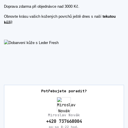
Doprava zdarma při objednávce nad 3000 Kč.
Obnovte krásu vašich kožených povrchů ještě dnes s naší
tekutou
kůží
!
Potřebujete poradit?
Miroslav Novák
+420 737668004
po-so 8-22 hod.