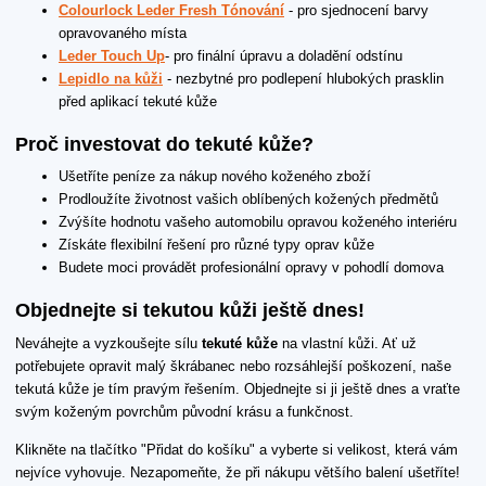
Colourlock Leder Fresh Tónování
- pro sjednocení barvy
opravovaného místa
Leder Touch Up
- pro finální úpravu a doladění odstínu
Lepidlo na kůži
- nezbytné pro podlepení hlubokých prasklin
před aplikací tekuté kůže
Proč investovat do tekuté kůže?
Ušetříte peníze za nákup nového koženého zboží
Prodloužíte životnost vašich oblíbených kožených předmětů
Zvýšíte hodnotu vašeho automobilu opravou koženého interiéru
Získáte flexibilní řešení pro různé typy oprav kůže
Budete moci provádět profesionální opravy v pohodlí domova
Objednejte si tekutou kůži ještě dnes!
Neváhejte a vyzkoušejte sílu
tekuté kůže
na vlastní kůži. Ať už
potřebujete opravit malý škrábanec nebo rozsáhlejší poškození, naše
tekutá kůže je tím pravým řešením. Objednejte si ji ještě dnes a vraťte
svým koženým povrchům původní krásu a funkčnost.
Klikněte na tlačítko "Přidat do košíku" a vyberte si velikost, která vám
nejvíce vyhovuje. Nezapomeňte, že při nákupu většího balení ušetříte!