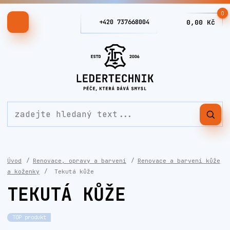
0
+420 737668004
0,00 Kč
Úvod
Renovace, opravy a barvení
Renovace a barvení kůže
a koženky
Tekutá kůže
TEKUTÁ KŮŽE
TOP produkt