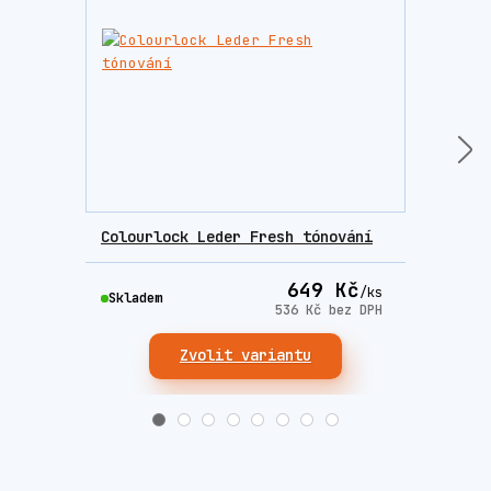
Colourlock Leder Fresh tónování
Colo
649 Kč
/
ks
Skladem
Skla
536 Kč
bez DPH
Zvolit variantu