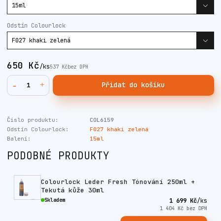
Odstín Colourlock
650 Kč
/
ks
537 Kč
bez DPH
Přidat do košíku
Číslo produktu:
COL6159
Odstín Colourlock:
F027 khaki zelená
Balení:
15ml
PODOBNÉ PRODUKTY
Colourlock Leder Fresh Tónování 250ml +
Tekutá kůže 30ml
Skladem
1 699 Kč
/
ks
1 404 Kč
bez DPH