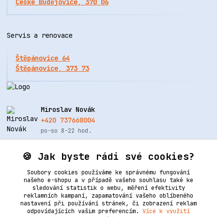
České Budějovice, 370 06
Servis a renovace
Štěpánovice 64
Štěpánovice, 373 73
Miroslav Novák
+420 737668004
po-so 8-22 hod.
info@renovacekuze.cz
🍪 Jak byste rádi své cookies?
Soubory cookies používáme ke správnému fungování
našeho e-shopu a v případě vašeho souhlasu také ke
sledování statistik o webu, měření efektivity
reklamních kampaní, zapamatování vašeho oblíbeného
nastavení při používání stránek, či zobrazení reklam
odpovídajících vašim preferencím.
Více k využití