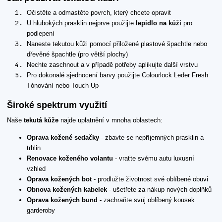
Očistěte a odmastěte povrch, který chcete opravit
U hlubokých prasklin nejprve použijte
lepidlo na kůži
pro
podlepení
Naneste tekutou kůži pomocí přiložené plastové špachtle nebo
dřevěné špachtle (pro větší plochy)
Nechte zaschnout a v případě potřeby aplikujte další vrstvu
Pro dokonalé sjednocení barvy použijte Colourlock Leder Fresh
Tónování nebo Touch Up
Široké spektrum využití
Naše
tekutá kůže
najde uplatnění v mnoha oblastech:
Oprava kožené sedačky
- zbavte se nepříjemných prasklin a
trhlin
Renovace koženého volantu
- vraťte svému autu luxusní
vzhled
Oprava kožených bot
- prodlužte životnost své oblíbené obuvi
Obnova kožených kabelek
- ušetřete za nákup nových doplňků
Oprava kožených bund
- zachraňte svůj oblíbený kousek
garderoby