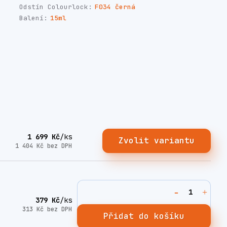
Odstín Colourlock:
F034 černá
Balení:
15ml
1 699 Kč
/
ks
Zvolit variantu
1 404 Kč
bez DPH
379 Kč
/
ks
313 Kč
bez DPH
Přidat do košíku