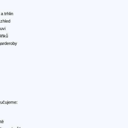
a trhlin
vzhled
uvi
plňků
garderoby
učujeme:
tě