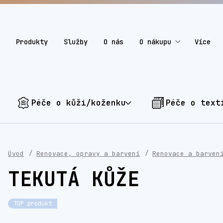
Produkty
Služby
O nás
O nákupu
Více
Péče o kůži/koženku
Péče o text
Úvod
Renovace, opravy a barvení
Renovace a barven
TEKUTÁ KŮŽE
TOP produkt