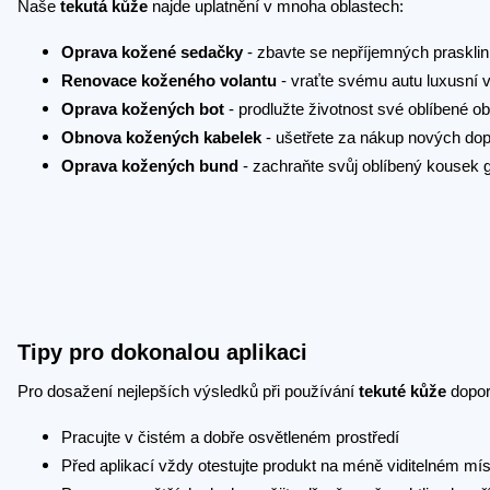
Naše
tekutá kůže
najde uplatnění v mnoha oblastech:
Oprava kožené sedačky
- zbavte se nepříjemných prasklin 
Renovace koženého volantu
- vraťte svému autu luxusní 
Oprava kožených bot
- prodlužte životnost své oblíbené ob
Obnova kožených kabelek
- ušetřete za nákup nových do
Oprava kožených bund
- zachraňte svůj oblíbený kousek 
Tipy pro dokonalou aplikaci
Pro dosažení nejlepších výsledků při používání
tekuté kůže
dopor
Pracujte v čistém a dobře osvětleném prostředí
Před aplikací vždy otestujte produkt na méně viditelném mís