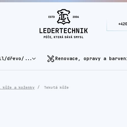
+42
il/dřevo/...
Renovace, opravy a barven
í kůže a koženky
Tekutá kůže