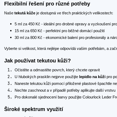
Flexibilní řešení pro různé potřeby
Naše
tekutá kůže
je dostupná ve třech praktických velikostech:
5 ml za 450 Kč - ideální pro drobné opravy a vyzkoušení pr
15 ml za 650 Kč - perfektní pro běžné domácí použití
30 ml za 800 Kč - ekonomické balení pro profesionály a nár
Vyberte si velikost, která nejlépe odpovídá vašim potřebám, a za
Jak používat tekutou kůži?
Očistěte a odmastěte povrch, který chcete opravit
U hlubokých prasklin nejprve použijte
lepidlo na kůži
pro po
Naneste tekutou kůži pomocí přiložené plastové špachtle ne
Nechte zaschnout a v případě potřeby aplikujte další vrstvu
Pro dokonalé sjednocení barvy použijte Colourlock Leder 
Široké spektrum využití