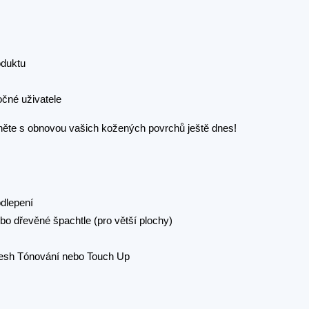
oduktu
očné uživatele
čněte s obnovou vašich kožených povrchů ještě dnes!
dlepení
bo dřevěné špachtle (pro větší plochy)
Fresh Tónování nebo Touch Up