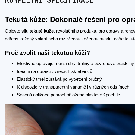
KOMPLETNÍ SPECIFIKACE
Tekutá kůže: Dokonalé řešení pro op
Objevte sílu
tekuté kůže
, revolučního produktu pro opravy a ren
odřený kožený volant nebo roztrženou koženou bundu, naše tekutá
Proč zvolit naši tekutou kůži?
Efektivně opravuje menší díry, trhliny a povrchové praskliny
Ideální na opravu zvířecích škrábanců
Elastický tmel zůstává po vytvrzení pružný
K dispozici v transparentní variantě i v různých odstínech
Snadná aplikace pomocí přiložené plastové špachtle