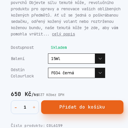
povrchů Objevte sílu tekuté kůže, revolučního
produktu pro opravy a renovace vašich oblíbených
kožených předmětů. Ať už se jedná o poškrábanou
sedačku, odřený kožený volant nebo roztrženou
koženou bundu, naše tekutá kůže je zde, aby vám
pomohla vrátit...
celý popis
Dostupnost
Skladem
Balení
Odstín
Colourlock
650 Kč
/
ks
537 Kč
bez DPH
Přidat do košíku
Číslo produktu:
COL6159