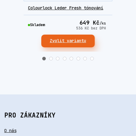
Colourlock Leder Fresh tónování
Colo
649 Kč
/
ks
Skladem
Skla
536 Kč
bez DPH
Zvolit variantu
PRO ZÁKAZNÍKY
O nás