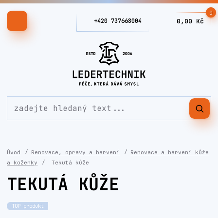
0
+420 737668004
0,00 Kč
Úvod
Renovace, opravy a barvení
Renovace a barvení kůže
a koženky
Tekutá kůže
TEKUTÁ KŮŽE
TOP produkt