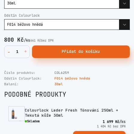
Odstín Colourlock
800 Kč
/
ks
661 Kč
bez DPH
Přidat do košíku
Číslo produktu:
COL6259
Odstín Colourlock:
F014 béžovo hnědá
Balení:
30ml
PODOBNÉ PRODUKTY
Colourlock Leder Fresh Tónování 250ml +
Tekutá kůže 30ml
Skladem
1 699 Kč
/
ks
1 404 Kč
bez DPH