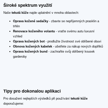
Široké spektrum využití
Naše
tekutá kůže
najde uplatnění v mnoha oblastech:
Oprava kožené sedačky
- zbavte se nepříjemných prasklin a
trhlin
Renovace koženého volantu
- vraťte svému autu luxusní
vzhled
Oprava kožených bot
- prodlužte životnost své oblíbené obuvi
Obnova kožených kabelek
- ušetřete za nákup nových doplňků
Oprava kožených bund
- zachraňte svůj oblíbený kousek
garderoby
Tipy pro dokonalou aplikaci
Pro dosažení nejlepších výsledků při používání
tekuté kůže
doporučujeme: