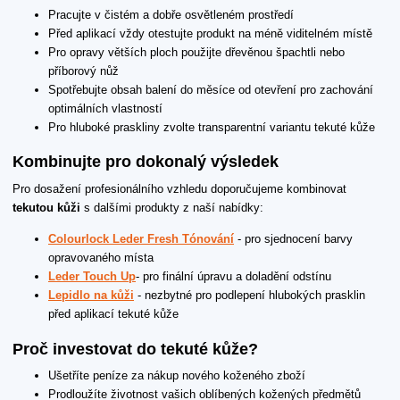
Pracujte v čistém a dobře osvětleném prostředí
Před aplikací vždy otestujte produkt na méně viditelném místě
Pro opravy větších ploch použijte dřevěnou špachtli nebo
příborový nůž
Spotřebujte obsah balení do měsíce od otevření pro zachování
optimálních vlastností
Pro hluboké praskliny zvolte transparentní variantu tekuté kůže
Kombinujte pro dokonalý výsledek
Pro dosažení profesionálního vzhledu doporučujeme kombinovat
tekutou kůži
s dalšími produkty z naší nabídky:
Colourlock Leder Fresh Tónování
- pro sjednocení barvy
opravovaného místa
Leder Touch Up
- pro finální úpravu a doladění odstínu
Lepidlo na kůži
- nezbytné pro podlepení hlubokých prasklin
před aplikací tekuté kůže
Proč investovat do tekuté kůže?
Ušetříte peníze za nákup nového koženého zboží
Prodloužíte životnost vašich oblíbených kožených předmětů