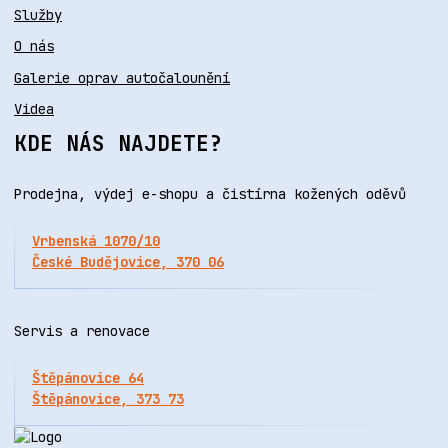
Služby
O nás
Galerie oprav autočalounění
Videa
KDE NÁS NAJDETE?
Prodejna, výdej e-shopu a čistírna kožených oděvů
Vrbenská 1070/10
České Budějovice, 370 06
Servis a renovace
Štěpánovice 64
Štěpánovice, 373 73