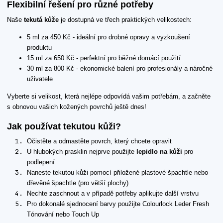
Flexibilní řešení pro různé potřeby
Naše
tekutá kůže
je dostupná ve třech praktických velikostech:
5 ml za 450 Kč - ideální pro drobné opravy a vyzkoušení
produktu
15 ml za 650 Kč - perfektní pro běžné domácí použití
30 ml za 800 Kč - ekonomické balení pro profesionály a náročné
uživatele
Vyberte si velikost, která nejlépe odpovídá vašim potřebám, a začněte
s obnovou vašich kožených povrchů ještě dnes!
Jak používat tekutou kůži?
Očistěte a odmastěte povrch, který chcete opravit
U hlubokých prasklin nejprve použijte
lepidlo na kůži
pro
podlepení
Naneste tekutou kůži pomocí přiložené plastové špachtle nebo
dřevěné špachtle (pro větší plochy)
Nechte zaschnout a v případě potřeby aplikujte další vrstvu
Pro dokonalé sjednocení barvy použijte Colourlock Leder Fresh
Tónování nebo Touch Up