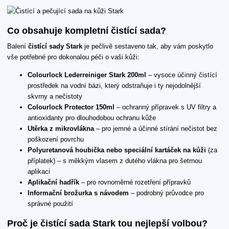
Co obsahuje kompletní čistící sada?
Balení
čistící sady Stark
je pečlivě sestaveno tak, aby vám poskytlo
vše potřebné pro dokonalou péči o vaši kůži:
Colourlock Lederreiniger Stark 200ml
– vysoce účinný čistící
prostředek na vodní bázi, který odstraňuje i ty nejodolnější
skvrny a nečistoty
Colourlock Protector 150ml
– ochranný přípravek s UV filtry a
antioxidanty pro dlouhodobou ochranu kůže
Utěrka z mikrovlákna
– pro jemné a účinné stírání nečistot bez
poškození povrchu
Polyuretanová houbička nebo speciální kartáček na kůži
(za
příplatek) – s měkkým vlasem z dutého vlákna pro šetrnou
aplikaci
Aplikační hadřík
– pro rovnoměrné rozetření přípravků
Informační brožurka s návodem
– podrobný průvodce pro
správné použití
Proč je čistící sada Stark tou nejlepší volbou?