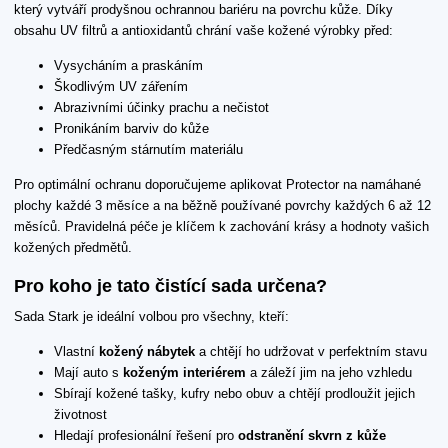
který vytváří prodyšnou ochrannou bariéru na povrchu kůže. Díky
obsahu UV filtrů a antioxidantů chrání vaše kožené výrobky před:
Vysycháním a praskáním
Škodlivým UV zářením
Abrazivními účinky prachu a nečistot
Pronikáním barviv do kůže
Předčasným stárnutím materiálu
Pro optimální ochranu doporučujeme aplikovat Protector na namáhané
plochy každé 3 měsíce a na běžně používané povrchy každých 6 až 12
měsíců. Pravidelná péče je klíčem k zachování krásy a hodnoty vašich
kožených předmětů.
Pro koho je tato čistící sada určena?
Sada Stark je ideální volbou pro všechny, kteří:
Vlastní
kožený nábytek
a chtějí ho udržovat v perfektním stavu
Mají auto s
koženým interiérem
a záleží jim na jeho vzhledu
Sbírají kožené tašky, kufry nebo obuv a chtějí prodloužit jejich
životnost
Hledají profesionální řešení pro
odstranění skvrn z kůže