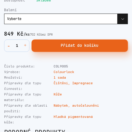
Dostupnost
Skladem
Balení
849 Kč
/
ks
702 Kč
bez DPH
Přidat do košíku
Číslo produktu:
COL9005
Výrobce:
Colourlock
Množství:
1 sada
Přípravky dle typu
Čištění, Impregnace
činnosti:
Přípravky dle typu
Kůže
materiálu:
Přípravky dle oblasti
Nábytek, autočalounění
použití:
Přípravky dle typu
Hladká pigmentovaná
kůže: