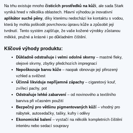
Na trhu existuje mnoho
čisticích prostředků na kůži
, ale sada Stark
vyniká hned v několika oblastech. Hlavní výhodou je inovativní
aplikátor suché pěny
, díky kterému nedochází ke kontaktu s vodou,
která by mohla poškodit povrchovou úpravu kůže a způsobit její
tvrdnutí. Tento systém zajišťuje, že vaše kožené výrobky zůstanou
měkké, pružné a krásné i po důkladném čištění.
Klíčové výhody produktu:
Důkladně odstraňuje i velmi odolné skvrny
– mastné fleky,
olejové skvrny, zbytky předchozích impregnací
Nepoškozuje barvu kůže
– naopak obnovuje její přirozený
vzhled a svěžest
Účinně likviduje nepříjemné zápachy
– cigaretový kouř,
zvířecí pachy, pot
Odstraňuje lehké zabarvení
– od novinového a textilního
barviva při včasném použití
Bezpečný pro většinu pigmentovaných kůží
– vhodný pro
nábytek, autosedačky, tašky, kufry i oděvy
Ekonomické balení
– vystačí na několik kompletních čištění
interiéru nebo sedací soupravy