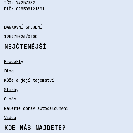
IČO: 74257382
DIČ: CZ8508121391
BANKOVNÍ SPOJENÍ
195975026/0600
NEJČTENĚJŠÍ
Produkty
Blog
Kůže a její tajemství
Služby
O nás
Galerie oprav autočalounění
Videa
KDE NÁS NAJDETE?