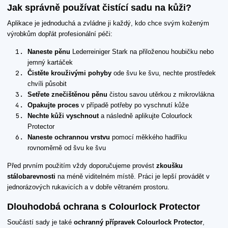
Jak správně používat čistící sadu na kůži?
Aplikace je jednoduchá a zvládne ji každý, kdo chce svým koženým
výrobkům dopřát profesionální péči:
Naneste pěnu
Lederreiniger Stark na přiloženou houbičku nebo
jemný kartáček
Čistěte krouživými pohyby
ode švu ke švu, nechte prostředek
chvíli působit
Setřete znečištěnou pěnu
čistou savou utěrkou z mikrovlákna
Opakujte proces
v případě potřeby po vyschnutí kůže
Nechte kůži vyschnout
a následně aplikujte Colourlock
Protector
Naneste ochrannou vrstvu
pomocí měkkého hadříku
rovnoměrně od švu ke švu
Před prvním použitím vždy doporučujeme provést
zkoušku
stálobarevnosti
na méně viditelném místě. Práci je lepší provádět v
jednorázových rukavicích a v dobře větraném prostoru.
Dlouhodobá ochrana s Colourlock Protector
Součástí sady je také
ochranný přípravek Colourlock Protector
,