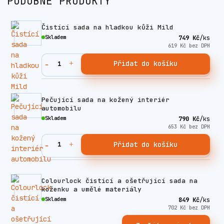
PODOBNÉ PRODUKTY
Čistící sada na hladkou kůži Mild
Skladem
749 Kč
/
ks
619 Kč
bez DPH
Přidat do košíku
Pečující sada na kožený interiér
automobilu
Skladem
790 Kč
/
ks
653 Kč
bez DPH
Přidat do košíku
Colourlock čistící a ošetřující sada na
koženku a umělé materiály
Skladem
849 Kč
/
ks
702 Kč
bez DPH