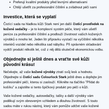
Preferují kvalitní produkty před levnými alternativami
Chtějí ušetřit za profesionální čištění a zvládnout péči sami
Investice, která se vyplatí
Čistící sada na hladkou kůži Stark není jen další
čistící prostředek na
kožené sedačky
– je to komplexní systém péče, který vám ušetří
peníze za profesionální čištění a prodlouží životnost vašich kožených
výrobků o mnoho let. Jeden litr přípravku vystačí na vyčištění několika
interiérů vozidel nebo několika sad nábytku. Při správném skladování
vydrží produkt několik let, což z něj dělá skutečně ekonomickou volbu.
Objednejte si ještě dnes a vraťte své kůži
původní krásu!
Nečekejte, až vaše
kožené výrobky
ztratí svůj lesk a hodnotu.
Objednejte si
čistící sadu Colourlock Stark
ještě dnes a dopřejte jim
profesionální péči, kterou si zaslouží. Klikněte na tlačítko "Přidat do
košíku" a zajistěte si tento špičkový produkt pro péči o kůži.
Vaše kožené sedačky, autosedačky, tašky a další výrobky vám
poděkují svým obnoveným vzhledem a dlouhou životností. S touto
sadou máte v rukou nástroj, který vám pomůže udržet vaše kožené