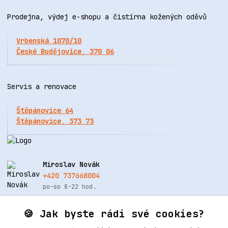
Prodejna, výdej e-shopu a čistírna kožených oděvů
Vrbenská 1070/10
České Budějovice, 370 06
Servis a renovace
Štěpánovice 64
Štěpánovice, 373 73
Miroslav Novák
+420 737668004
po-so 8-22 hod.
info@renovacekuze.cz
🍪 Jak byste rádi své cookies?