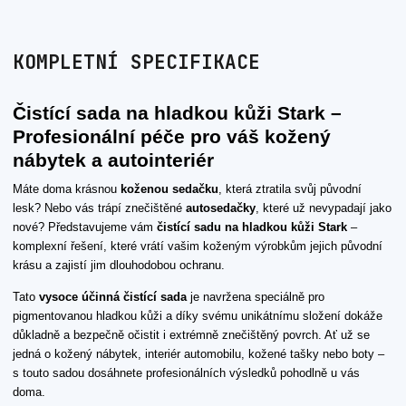
KOMPLETNÍ SPECIFIKACE
Čistící sada na hladkou kůži Stark –
Profesionální péče pro váš kožený
nábytek a autointeriér
Máte doma krásnou
koženou sedačku
, která ztratila svůj původní
lesk? Nebo vás trápí znečištěné
autosedačky
, které už nevypadají jako
nové? Představujeme vám
čistící sadu na hladkou kůži Stark
–
komplexní řešení, které vrátí vašim koženým výrobkům jejich původní
krásu a zajistí jim dlouhodobou ochranu.
Tato
vysoce účinná čistící sada
je navržena speciálně pro
pigmentovanou hladkou kůži a díky svému unikátnímu složení dokáže
důkladně a bezpečně očistit i extrémně znečištěný povrch. Ať už se
jedná o kožený nábytek, interiér automobilu, kožené tašky nebo boty –
s touto sadou dosáhnete profesionálních výsledků pohodlně u vás
doma.