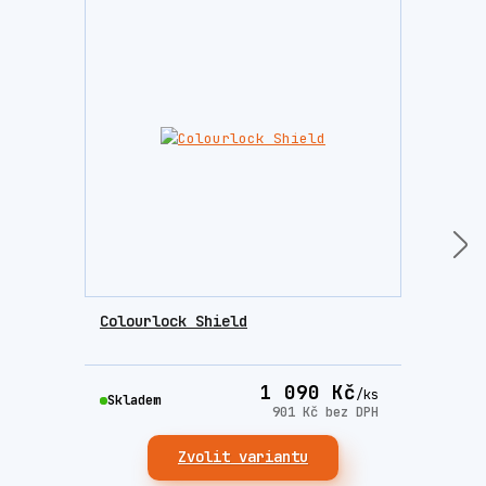
Colourlock Shield
Colo
příp
1 090 Kč
/
ks
Skladem
Skla
901 Kč
bez DPH
Zvolit variantu