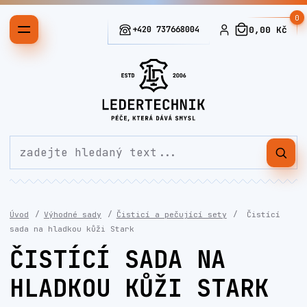
0
+420 737668004
0,00 Kč
Úvod
Výhodné sady
Čisticí a pečující sety
Čistící
sada na hladkou kůži Stark
ČISTÍCÍ SADA NA
HLADKOU KŮŽI STARK