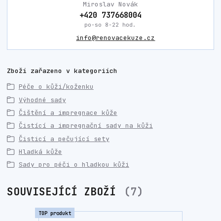
Miroslav Novák
+420 737668004
po-so 8-22 hod.
info@renovacekuze.cz
Zboží zařazeno v kategoriích
Péče o kůži/koženku
Výhodné sady
Čištění a impregnace kůže
Čistící a impregnační sady na kůži
Čisticí a pečující sety
Hladká kůže
Sady pro péči o hladkou kůži
SOUVISEJÍCÍ ZBOŽÍ
7
TOP produkt
TOP prod