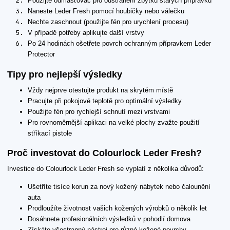
Použijte odmašťovač pro odstranění zbytků starých přípravků
Naneste Leder Fresh pomocí houbičky nebo válečku
Nechte zaschnout (použijte fén pro urychlení procesu)
V případě potřeby aplikujte další vrstvy
Po 24 hodinách ošetřete povrch ochranným přípravkem Leder
Protector
Tipy pro nejlepší výsledky
Vždy nejprve otestujte produkt na skrytém místě
Pracujte při pokojové teplotě pro optimální výsledky
Použijte fén pro rychlejší schnutí mezi vrstvami
Pro rovnoměrnější aplikaci na velké plochy zvažte použití
stříkací pistole
Proč investovat do Colourlock Leder Fresh?
Investice do Colourlock Leder Fresh se vyplatí z několika důvodů:
Ušetříte tisíce korun za nový kožený nábytek nebo čalounění
auta
Prodloužíte životnost vašich kožených výrobků o několik let
Dosáhnete profesionálních výsledků v pohodlí domova
Získáte všestranný nástroj pro různé kožené povrchy