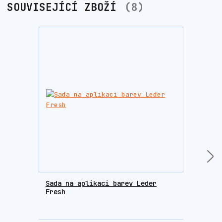
SOUVISEJÍCÍ ZBOŽÍ
8
Sada na aplikaci barev Leder
Houb
Fresh
krém