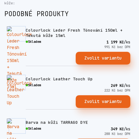
kůže:
PODOBNÉ PRODUKTY
Colourlock Leder Fresh Tónování 150ml +
Tekutá kůže 15ml
Skladem
1 199 Kč
/
ks
991 Kč
bez DPH
Zvolit variantu
Colourlock Leather Touch Up
Skladem
269 Kč
/
ks
222 Kč
bez DPH
Zvolit variantu
Barva na kůži TARRAGO DYE
Skladem
349 Kč
/
ks
288 Kč
bez DPH