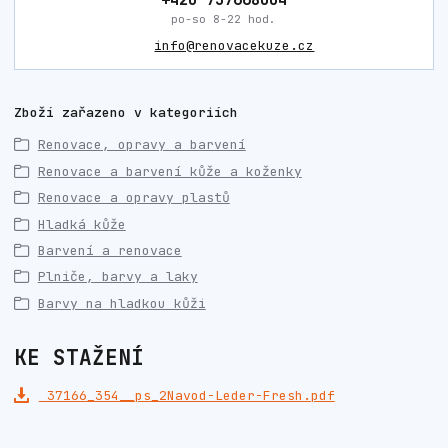
po-so 8-22 hod.
info@renovacekuze.cz
Zboží zařazeno v kategoriích
Renovace, opravy a barvení
Renovace a barvení kůže a koženky
Renovace a opravy plastů
Hladká kůže
Barvení a renovace
Plniče, barvy a laky
Barvy na hladkou kůži
KE STAŽENÍ
37166_354__ps_2Navod-Leder-Fresh.pdf