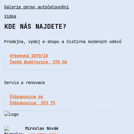
Galerie oprav autočalounění
Videa
KDE NÁS NAJDETE?
Prodejna, výdej e-shopu a čistírna kožených oděvů
Vrbenská 1070/10
České Budějovice, 370 06
Servis a renovace
Štěpánovice 64
Štěpánovice, 373 73
Miroslav Novák