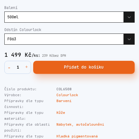
Balení
Odstín Colourlock
1 499 Kč
/
ks
1 239 Kč
bez DPH
Přidat do košíku
Číslo produktu:
COL6508
Výrobce:
Colourlock
Přípravky dle typu
Barvení
činnosti:
Přípravky dle typu
Kůže
materiálu:
Přípravky dle oblasti
Nábytek, autočalounění
použití:
Přípravky dle typu
Hladká pigmentovaná