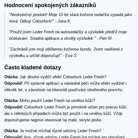
Hodnocení spokojených zákazníků
"Neskutečný produkt! Moje 10 let stará kožená sedačka vypadá jako
nová. Děkuji Colourlock!" - Jana K.
"Použil jsem Leder Fresh na autosedačky a výsledek předčil moje
očekávání. Snadná aplikace a skvělý výsledek." - Petr M.
"Zachránili jste moji oblíbenou koženou bundu. Jsem nadšená z
výsledku a určitě doporučuji!" - Eva S.
Často kladené dotazy
Otázka:
Jak dlouho vydrží efekt Colourlock Leder Fresh?
Odpověď:
Při správné aplikaci a následné péči může efekt vydržet i
několik let, v závislosti na intenzitě používání ošetřeného povrchu.
Otázka:
Mohu použít Leder Fresh na umělou kůži?
Odpověď:
Colourlock Leder Fresh je primárně určen pro pravou kůži,
ale v některých případech může být použit i na umělou kůži. Vždy
doporučujeme nejprve otestovat na malé, skryté ploše.
Otázka:
Je možné míchat různé odstíny Leder Fresh?
Odpověď:
Ano, různé odstíny Leder Fresh lze míchat pro dosažení