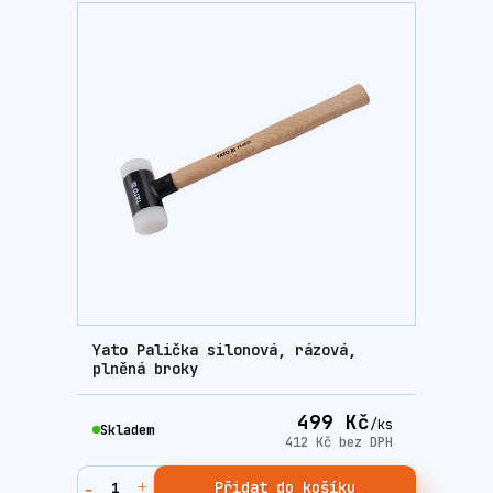
Yato Palička silonová, rázová,
plněná broky
499 Kč
/
ks
Skladem
412 Kč
bez DPH
Přidat do košíku