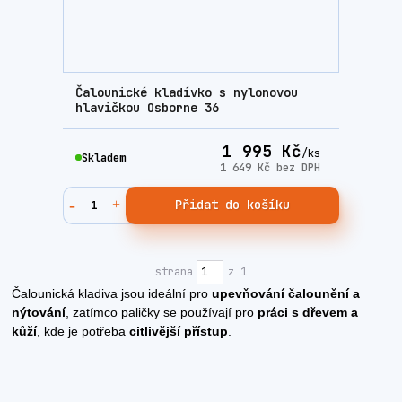
Čalounické kladívko s nylonovou
hlavičkou Osborne 36
1 995 Kč
/
ks
Skladem
1 649 Kč
bez DPH
Přidat do košíku
strana
z 1
Čalounická kladiva jsou ideální pro
upevňování čalounění a
nýtování
, zatímco paličky se používají pro
práci s dřevem a
kůží
, kde je potřeba
citlivější přístup
.