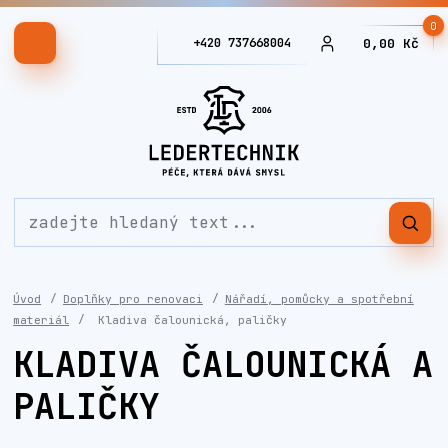
0
+420 737668004
0,00 Kč
Úvod
Doplňky pro renovaci
Nářadí, pomůcky a spotřební
materiál
Kladiva čalounická, paličky
KLADIVA ČALOUNICKÁ A
PALIČKY