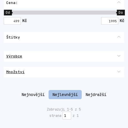
Cena:
Od
Do
Kč
Kč
Štítky
Výrobce
Množství
Nejnovější
Nejlevnější
Nejdražší
Zobrazuji 1-5 z 5
strana
z 1