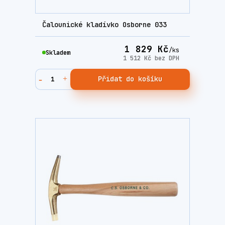
Čalounické kladívko Osborne 033
1 829 Kč
/
ks
Skladem
1 512 Kč
bez DPH
Přidat do košíku