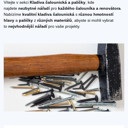
Vítejte v sekci
Kladiva čalounická a paličky
, kde
najdete
nezbytné nářadí
pro
každého čalouníka a renovátora
.
Nabízíme
kvalitní kladiva čalounická
s
různou hmotností
hlavy
a
paličky
z
různých materiálů
, abyste si mohli vybrat
to
nejvhodnější nářadí
pro vaše projekty.