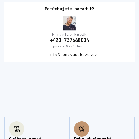
Potřebujete poradit?
Miroslav Novák
+420 737668004
po-so 8-22 hod.
info@renovacekuze.cz
Ověřeno praxí
Roky zkušeností