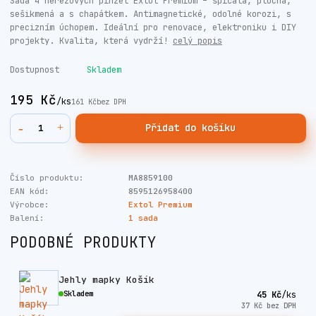
Sada 4 nerezových pinzet Extol Premium – špičatá, plochá,
sešikmená a s chapátkem. Antimagnetické, odolné korozi, s
precizním úchopem. Ideální pro renovace, elektroniku i DIY
projekty. Kvalita, která vydrží!
celý popis
Dostupnost
Skladem
195 Kč
/
ks
161 Kč
bez DPH
Přidat do košíku
Číslo produktu:
MA8859100
EAN kód:
8595126958400
Výrobce:
Extol Premium
Balení:
1 sada
PODOBNÉ PRODUKTY
Jehly mapky Košík
Skladem
45 Kč
/
ks
37 Kč
bez DPH