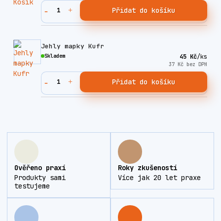
Přidat do košíku
Jehly mapky Kufr
Skladem
45 Kč
/
ks
37 Kč
bez DPH
Přidat do košíku
Ověřeno praxí
Roky zkušeností
Produkty sami
Více jak 20 let praxe
testujeme