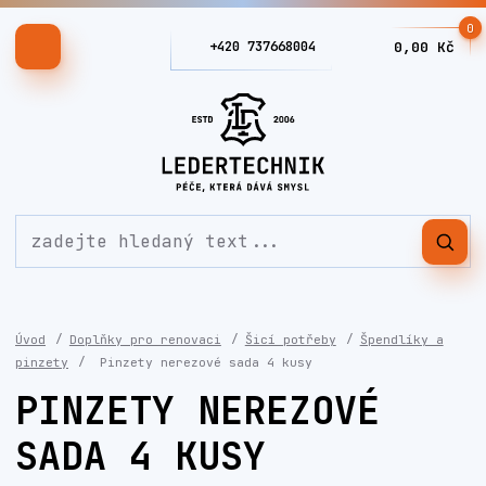
0
+420 737668004
0,00 Kč
Úvod
Doplňky pro renovaci
Šicí potřeby
Špendlíky a
pinzety
Pinzety nerezové sada 4 kusy
PINZETY NEREZOVÉ
SADA 4 KUSY