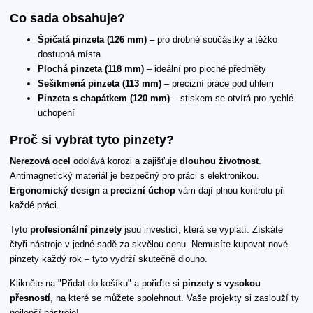
Co sada obsahuje?
Špičatá pinzeta (126 mm)
– pro drobné součástky a těžko
dostupná místa
Plochá pinzeta (118 mm)
– ideální pro ploché předměty
Sešikmená pinzeta (113 mm)
– precizní práce pod úhlem
Pinzeta s chapátkem (120 mm)
– stiskem se otvírá pro rychlé
uchopení
Proč si vybrat tyto pinzety?
Nerezová ocel
odolává korozi a zajišťuje
dlouhou životnost
.
Antimagnetický materiál je bezpečný pro práci s elektronikou.
Ergonomický design
a
precizní úchop
vám dají plnou kontrolu při
každé práci.
Tyto
profesionální pinzety
jsou investicí, která se vyplatí. Získáte
čtyři nástroje v jedné sadě za skvělou cenu. Nemusíte kupovat nové
pinzety každý rok – tyto vydrží skutečně dlouho.
Klikněte na "Přidat do košíku" a pořiďte si
pinzety s vysokou
přesností
, na které se můžete spolehnout. Vaše projekty si zaslouží ty
nejlepší nástroje!