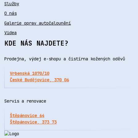
Služby
O nás
Galerie oprav autočalounění
Videa
KDE NÁS NAJDETE?
Prodejna, výdej e-shopu a čistírna kožených oděvů
Vrbenská 1070/10
České Budějovice, 370 06
Servis a renovace
Štěpánovice 64
Štěpánovice, 373 73