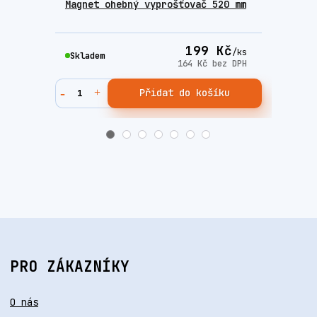
Magnet ohebný vyprošťovač 520 mm
Insp
tele
199 Kč
/
ks
Skladem
Skla
164 Kč
bez DPH
Přidat do košíku
PRO ZÁKAZNÍKY
O nás