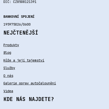
DIČ: CZ8508121391
BANKOVNÍ SPOJENÍ
195975026/0600
NEJČTENĚJŠÍ
Produkty
Blog
Kůže a její tajemství
Služby
O nás
Galerie oprav autočalounění
Videa
KDE NÁS NAJDETE?