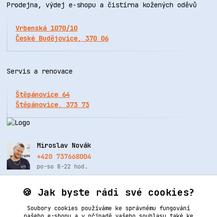
Prodejna, výdej e-shopu a čistírna kožených oděvů
Vrbenská 1070/10
České Budějovice, 370 06
Servis a renovace
Štěpánovice 64
Štěpánovice, 373 73
Miroslav Novák
+420 737668004
po-so 8-22 hod.
info@renovacekuze.cz
🍪 Jak byste rádi své cookies?
Soubory cookies používáme ke správnému fungování
našeho e-shopu a v případě vašeho souhlasu také ke