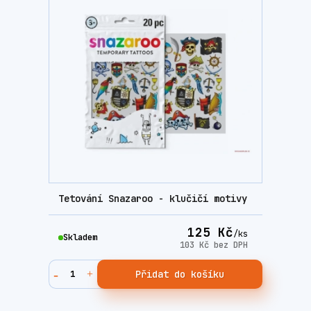
Tetování Snazaroo - klučičí motivy
125 Kč
/
ks
Skladem
103 Kč
bez DPH
Přidat do košíku