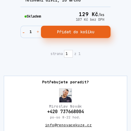
Tetování dívčí, 10 archů
129 Kč
/
ks
Skladem
107 Kč
bez DPH
Přidat do košíku
strana
z 1
Potřebujete poradit?
Miroslav Novák
+420 737668004
po-so 8-22 hod.
info@renovacekuze.cz