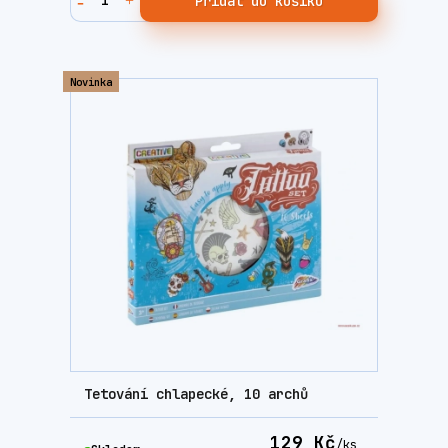
Přidat do košíku
Novinka
Tetování chlapecké, 10 archů
129 Kč
/
ks