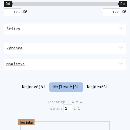
Od
Do
Kč
Kč
Štítky
Výrobce
Množství
Nejnovější
Nejlevnější
Nejdražší
Zobrazuji 1-4 z 4
strana
z 1
Novinka