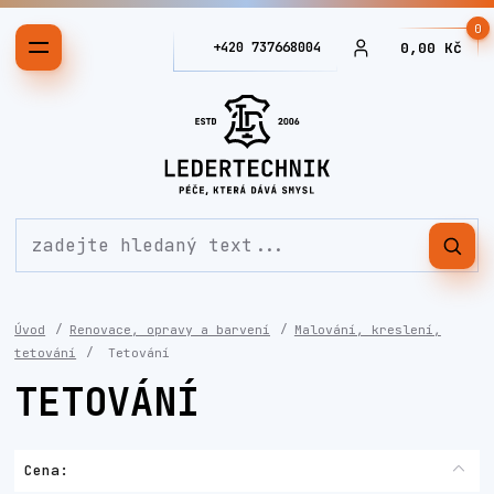
0
+420 737668004
0,00 Kč
Úvod
Renovace, opravy a barvení
Malování, kreslení,
tetování
Tetování
TETOVÁNÍ
Cena: