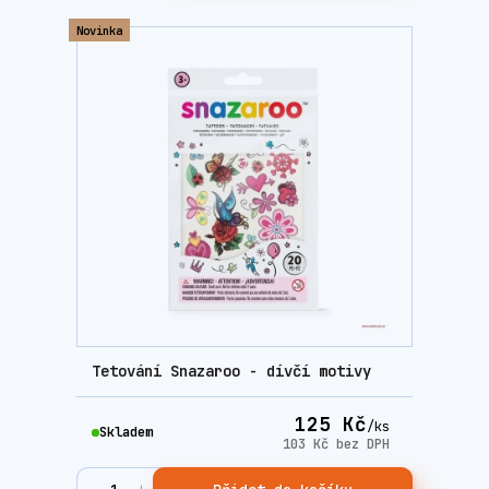
Novinka
Tetování Snazaroo - dívčí motivy
125 Kč
/
ks
Skladem
103 Kč
bez DPH