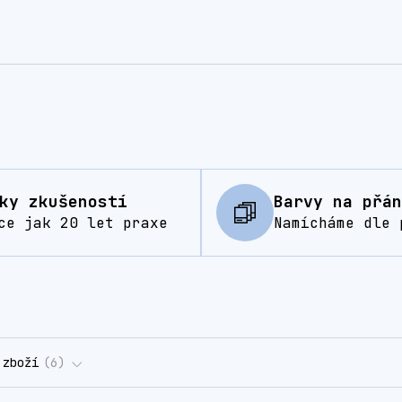
ky zkušeností
Barvy na přán
ce jak 20 let praxe
Namícháme dle 
 zboží
6