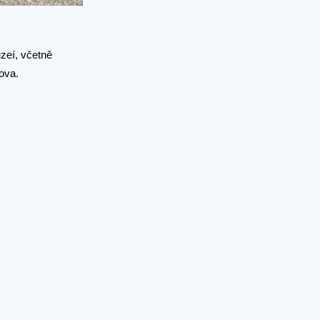
zeí, včetně
ova.