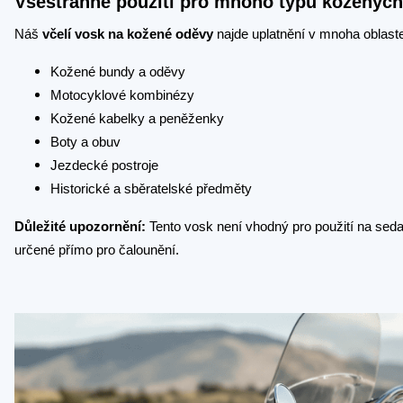
Všestranné použití pro mnoho typů koženýc
Náš
včelí vosk na kožené oděvy
najde uplatnění v mnoha oblastec
Kožené bundy a oděvy
Motocyklové kombinézy
Kožené kabelky a peněženky
Boty a obuv
Jezdecké postroje
Historické a sběratelské předměty
Důležité upozornění:
Tento vosk není vhodný pro použití na seda
určené přímo pro čalounění.