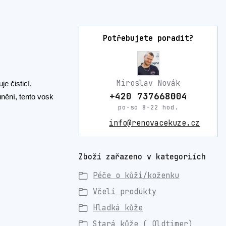
Potřebujete poradit?
Miroslav Novák
e čisticí,
+420 737668004
unění, tento vosk
po-so 8-22 hod.
info@renovacekuze.cz
Zboží zařazeno v kategoriích
Péče o kůži/koženku
Včelí produkty
Hladká kůže
Stará kůže ( Oldtimer)