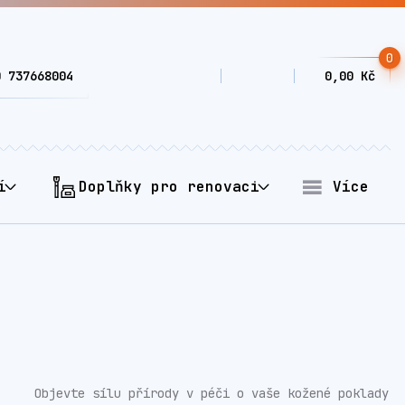
0
0 737668004
0,00 Kč
í
Doplňky pro renovaci
Více
Objevte sílu přírody v péči o vaše kožené poklady