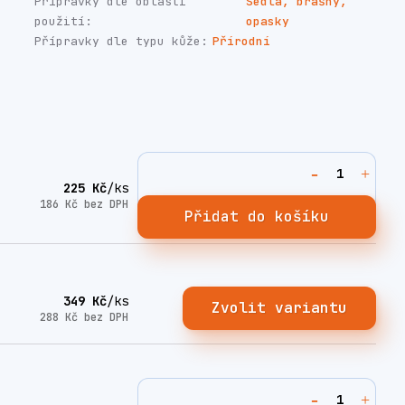
Přípravky dle oblasti
Sedla, brašny,
použití:
opasky
Přípravky dle typu kůže:
Přírodní
225 Kč
/
ks
186 Kč
bez DPH
Přidat do košíku
349 Kč
/
ks
Zvolit variantu
288 Kč
bez DPH