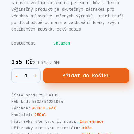
s naším včelím voskem na přírodní kůži. Tento
výjimečný produkt je skutečným zázrakem pro
všechny milovníky kožených výrobků, kteří touží
po dlouhodobé ochraně a zachování krásy svých
oblíbených kousků.
celý popis
Dostupnost
Skladem
255 Kč
211 Kč
bez DPH
Přidat do košíku
Číslo produktu:
AT01
EAN kód:
5903856221054
Výrobce:
APIPOL-WAX
Množství:
250ml
Přípravky dle typu činnosti:
Impregnace
Přípravky dle typu materiálu:
Kůže