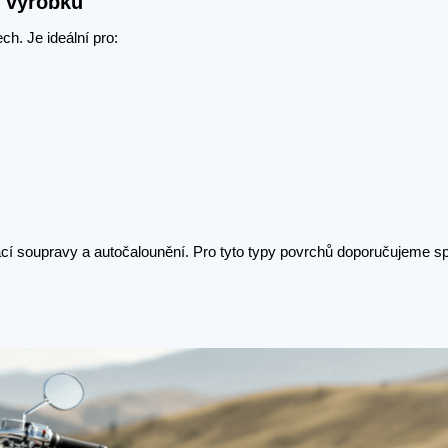
h výrobků
h. Je ideální pro:
cí soupravy a autočalounění. Pro tyto typy povrchů doporučujeme sp