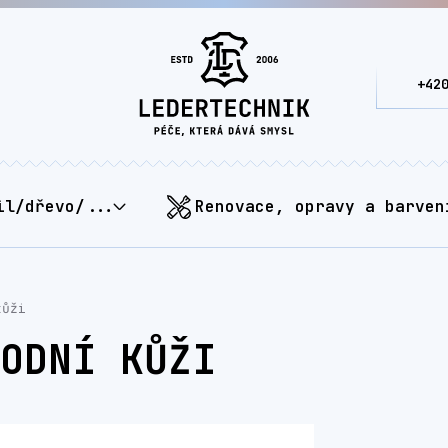
+42
il/dřevo/...
Renovace, opravy a barven
kůži
ODNÍ KŮŽI