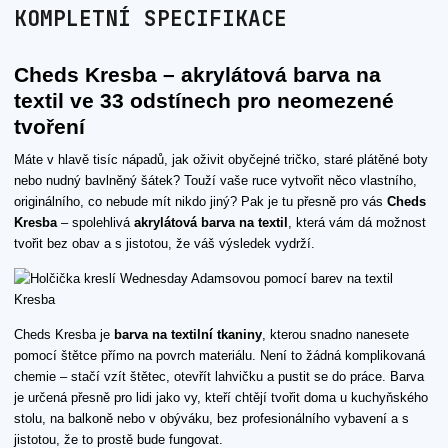
KOMPLETNÍ SPECIFIKACE
Cheds Kresba – akrylátová barva na
textil ve 33 odstínech pro neomezené
tvoření
Máte v hlavě tisíc nápadů, jak oživit obyčejné tričko, staré plátěné boty
nebo nudný bavlněný šátek? Touží vaše ruce vytvořit něco vlastního,
originálního, co nebude mít nikdo jiný? Pak je tu přesně pro vás
Cheds
Kresba
– spolehlivá
akrylátová barva na textil
, která vám dá možnost
tvořit bez obav a s jistotou, že váš výsledek vydrží.
Cheds Kresba je
barva na textilní tkaniny
, kterou snadno nanesete
pomocí štětce přímo na povrch materiálu. Není to žádná komplikovaná
chemie – stačí vzít štětec, otevřít lahvičku a pustit se do práce. Barva
je určená přesně pro lidi jako vy, kteří chtějí tvořit doma u kuchyňského
stolu, na balkoně nebo v obýváku, bez profesionálního vybavení a s
jistotou, že to prostě bude fungovat.