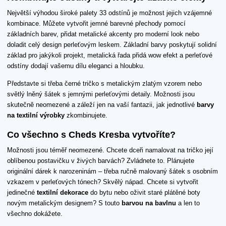
Největší výhodou široké palety 33 odstínů je možnost jejich vzájemné
kombinace. Můžete vytvořit jemné barevné přechody pomocí
základních barev, přidat metalické akcenty pro moderní look nebo
doladit celý design perleťovým leskem. Základní barvy poskytují solidní
základ pro jakýkoli projekt, metalická řada přidá wow efekt a perleťové
odstíny dodají vašemu dílu eleganci a hloubku.
Představte si třeba černé tričko s metalickým zlatým vzorem nebo
světlý lněný šátek s jemnými perleťovými detaily. Možnosti jsou
skutečně neomezené a záleží jen na vaší fantazii, jak jednotlivé
barvy
na textilní výrobky
zkombinujete.
Co všechno s Cheds Kresba vytvoříte?
Možnosti jsou téměř neomezené. Chcete dceři namalovat na tričko její
oblíbenou postavičku v živých barvách? Zvládnete to. Plánujete
originální dárek k narozeninám – třeba ručně malovaný šátek s osobním
vzkazem v perleťových tónech? Skvělý nápad. Chcete si vytvořit
jedinečné
textilní dekorace
do bytu nebo oživit staré plátěné boty
novým metalickým designem? S touto
barvou na bavlnu
a len to
všechno dokážete.