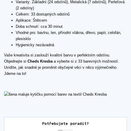
Varianty: Základní (24 odstínů), Metalická (7 odstínů), Perleťová
(2 odstíny)
Celkem: 33 dostupných odstínů
Aplikace: Štětcem
Doba schnutí: cca 30 minut
Vhodné pro: bavlnu, len, přírodní vlákna, dřevo, papír, celofán,
plexisklo
Hygienicky nezávadná
Vaše kreativita si zaslouží kvalitní barvu v perfektním odstínu.
Objednejte si
Cheds Kresba
a vyberte si z 33 barevných možností.
Uvidíte, jak snadné je proměnit obyčejné věci v něco výjimečného.
Jdeme na to!
Potřebujete poradit?