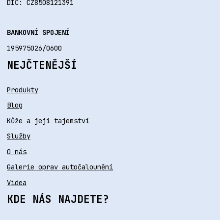
DIČ: CZ8508121391
BANKOVNÍ SPOJENÍ
195975026/0600
NEJČTENĚJŠÍ
Produkty
Blog
Kůže a její tajemství
Služby
O nás
Galerie oprav autočalounění
Videa
KDE NÁS NAJDETE?