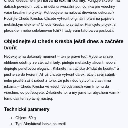
Cheds Kresba není jen
barva na textilní tkaniny
. Funguje skvěle i na
dalších površích, což z ní dělá univerzální pomocníka pro všechny
vaše kreativní projekty. Potřebujete namalovat dřevěnou dekoraci?
Použijte Cheds Kresba. Chcete vytvořit originální přání na papíře s
metalickým efektem? Cheds Kresba to zvládne. Plánujete projekt s
plexisklem nebo celofánovou folií? I tady vám tato barva poslouží.
Objednejte si Cheds Kresba ještě dnes a začněte
tvořit
Nečekejte na dokonalý moment – ten je právě teď. Vyberte si své
oblíbené odstíny ze základní řady, přidejte metalický akcent nebo si
dopřejte perleťovou eleganci. Klikněte na tlačítko „Přidat do košíku" a
pusťte se do tvoření. Ať už chcete vytvořit dárek, oživit svůj šatník
nebo prostě zažít radost z toho, že jste něco vytvořila vlastníma
rukama – Cheds Kresba ve všech 33 odstínech vám k tomu dá
všechno, co potřebujete. Zvládnete to, a my jsme tu, abychom vám k
tomu dali ten správný nástroj.
Technické parametry
Objem: 50 g
Typ: Akrylátová barva na textil