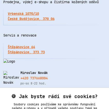
Prodejna, výdej e-shopu a čistírna kožených oděvů
Vrbenská 1070/10
České Budějovice, 370 06
Servis a renovace
Štěpánovice 64
Štěpánovice, 373 73
Miroslav Novák
+420 737668004
po-so 8-22 hod.
info@renovacekuze.cz
🍪 Jak byste rádi své cookies?
Soubory cookies používáme ke správnému fungování
našeho e-shopu a v případě vašeho souhlasu také ke