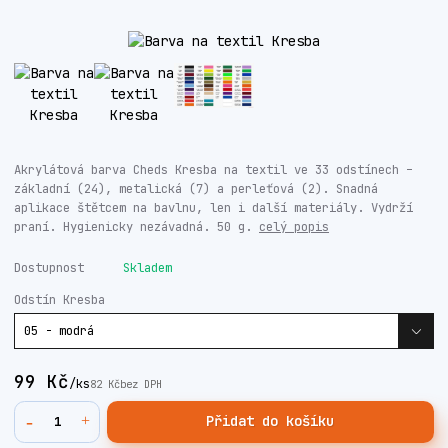
Akrylátová barva Cheds Kresba na textil ve 33 odstínech –
základní (24), metalická (7) a perleťová (2). Snadná
aplikace štětcem na bavlnu, len i další materiály. Vydrží
praní. Hygienicky nezávadná. 50 g.
celý popis
Dostupnost
Skladem
Odstín Kresba
99 Kč
/
ks
82 Kč
bez DPH
Přidat do košíku