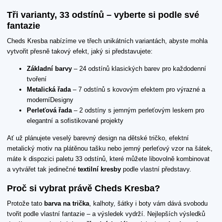
Tři varianty, 33 odstínů – vyberte si podle své
fantazie
Cheds Kresba nabízíme ve třech unikátních variantách, abyste mohla
vytvořit přesně takový efekt, jaký si představujete:
Základní barvy
– 24 odstínů klasických barev pro každodenní
tvoření
Metalická řada
– 7 odstínů s kovovým efektem pro výrazné a
moderníDesigny
Perleťová řada
– 2 odstíny s jemným perleťovým leskem pro
elegantní a sofistikované projekty
Ať už plánujete veselý barevný design na dětské tričko, efektní
metalický motiv na plátěnou tašku nebo jemný perleťový vzor na šátek,
máte k dispozici paletu 33 odstínů, které můžete libovolně kombinovat
a vytvářet tak jedinečné
textilní kresby
podle vlastní představy.
Proč si vybrat právě Cheds Kresba?
Protože tato
barva na trička
, kalhoty, šátky i boty vám dává svobodu
tvořit podle vlastní fantazie – a výsledek vydrží. Nejlepších výsledků