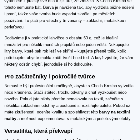
vytáhnete z pračky své dílo a zjistíte, že zmizelo. S Cheds Kresba se
tohoto nemusíte bát. Barva je navržená tak, aby vydržela běžné nošení
i praní, takže vaše tvorba bude vypadat skvěle i po měsících
používání. To platí pro všechny tři varianty – základní, metalickou i
perleťovou.
Dodáváme ji v praktické lahvičce o obsahu 50 g, což je ideální
množství pro několik menších projektů nebo jeden větší. Nekupujete
litry barvy, které pak rok leží ve skříni – kupujete přesně tolik, kolik
potřebujete, abyste mohla začít tvořit hned teď. A když zjistíte, že vám
některý odstín chybí, jednoduše si ho dokoupíte.
Pro začátečníky i pokročilé tvůrce
Nemusíte být profesionální umělkyně, abyste s Cheds Kresba vytvořila
něco krásného. Stačí štětec, trochu odvahy a chuť vyzkoušet něco
nového. Pokud jste nikdy předtím nemalovala na textil, začněte s
několika základními odstíny a postupně si rozšiřujte paletu. Pokud už
máte zkušenosti, oceníte kvalitu a spolehlivost této
barvy na textilní
malby
a možnost experimentovat s metalickými a perleťovými efekty.
Versatilita, která překvapí