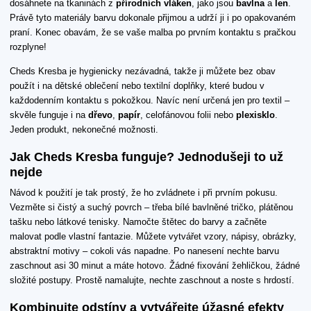
dosáhnete na tkaninách z
přírodních vláken
, jako jsou
bavlna
a
len
.
Právě tyto materiály barvu dokonale přijmou a udrží ji i po opakovaném
praní. Konec obavám, že se vaše malba po prvním kontaktu s pračkou
rozplyne!
Cheds Kresba je hygienicky nezávadná, takže ji můžete bez obav
použít i na dětské oblečení nebo textilní doplňky, které budou v
každodenním kontaktu s pokožkou. Navíc není určená jen pro textil –
skvěle funguje i na
dřevo
,
papír
, celofánovou folii nebo
plexisklo
.
Jeden produkt, nekonečné možnosti.
Jak Cheds Kresba funguje? Jednodušeji to už
nejde
Návod k použití je tak prostý, že ho zvládnete i při prvním pokusu.
Vezměte si čistý a suchý povrch – třeba bílé bavlněné tričko, plátěnou
tašku nebo látkové tenisky. Namočte štětec do barvy a začněte
malovat podle vlastní fantazie. Můžete vytvářet vzory, nápisy, obrázky,
abstraktní motivy – cokoli vás napadne. Po nanesení nechte barvu
zaschnout asi 30 minut a máte hotovo. Žádné fixování žehličkou, žádné
složité postupy. Prostě namalujte, nechte zaschnout a noste s hrdostí.
Kombinujte odstíny a vytvářejte úžasné efekty