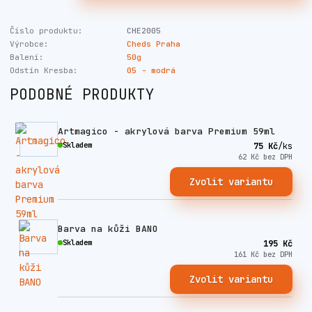
Číslo produktu:
CHE2005
Výrobce:
Cheds Praha
Balení:
50g
Odstín Kresba:
05 - modrá
PODOBNÉ PRODUKTY
Artmagico - akrylová barva Premium 59ml
Skladem
75 Kč
/
ks
62 Kč
bez DPH
Zvolit variantu
Barva na kůži BANO
Skladem
195 Kč
161 Kč
bez DPH
Zvolit variantu