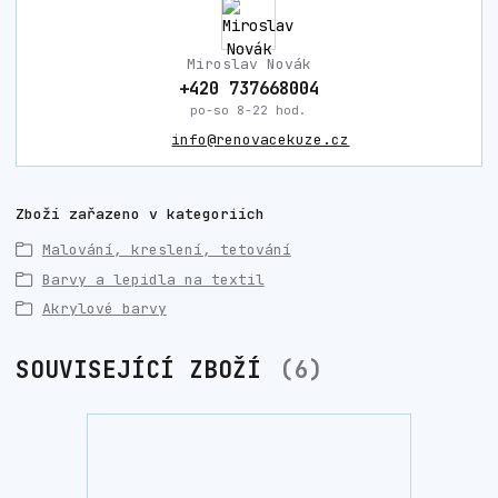
Miroslav Novák
+420 737668004
po-so 8-22 hod.
info@renovacekuze.cz
Zboží zařazeno v kategoriích
Malování, kreslení, tetování
Barvy a lepidla na textil
Akrylové barvy
SOUVISEJÍCÍ ZBOŽÍ
6
TOP prod
Akce
Novinka