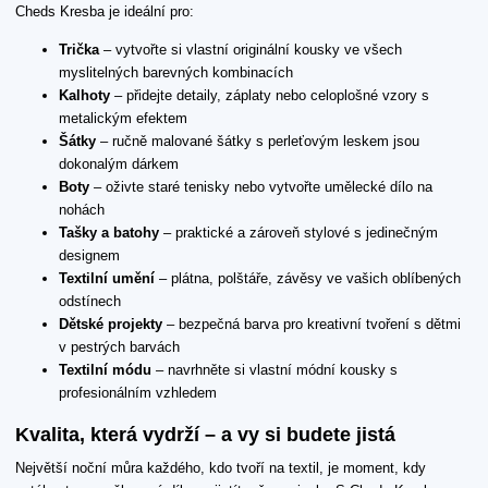
Cheds Kresba je ideální pro:
Trička
– vytvořte si vlastní originální kousky ve všech
myslitelných barevných kombinacích
Kalhoty
– přidejte detaily, záplaty nebo celoplošné vzory s
metalickým efektem
Šátky
– ručně malované šátky s perleťovým leskem jsou
dokonalým dárkem
Boty
– oživte staré tenisky nebo vytvořte umělecké dílo na
nohách
Tašky a batohy
– praktické a zároveň stylové s jedinečným
designem
Textilní umění
– plátna, polštáře, závěsy ve vašich oblíbených
odstínech
Dětské projekty
– bezpečná barva pro kreativní tvoření s dětmi
v pestrých barvách
Textilní módu
– navrhněte si vlastní módní kousky s
profesionálním vzhledem
Kvalita, která vydrží – a vy si budete jistá
Největší noční můra každého, kdo tvoří na textil, je moment, kdy