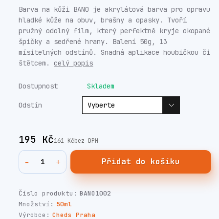
Barva na kůži BANO je akrylátová barva pro opravu
hladké kůže na obuv, brašny a opasky. Tvoří
pružný odolný film, který perfektně kryje okopané
špičky a sedřené hrany. Balení 50g, 13
mísitelných odstínů. Snadná aplikace houbičkou či
štětcem.
celý popis
Dostupnost
Skladem
Odstín
195 Kč
161 Kč
bez DPH
Přidat do košíku
Číslo produktu:
BANO1002
Množství:
50ml
Výrobce:
Cheds Praha