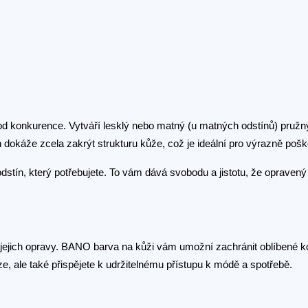
od konkurence. Vytváří lesklý nebo matný (u matných odstínů) pružný 
dokáže zcela zakrýt strukturu kůže, což je ideální pro výrazně pošk
dstín, který potřebujete. To vám dává svobodu a jistotu, že opraven
o jejich opravy. BANO barva na kůži vám umožní zachránit oblíbené k
eníze, ale také přispějete k udržitelnému přístupu k módě a spotřebě.