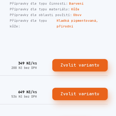
Přípravky dle typu činnosti:
Barvení
Přípravky dle typu materiálu:
Kůže
Přípravky dle oblasti použití:
Obuv
Přípravky dle typu
Hladká pigmentovaná,
kůže:
přírodní
349 Kč
/
ks
Zvolit variantu
288 Kč
bez DPH
649 Kč
/
ks
Zvolit variantu
536 Kč
bez DPH