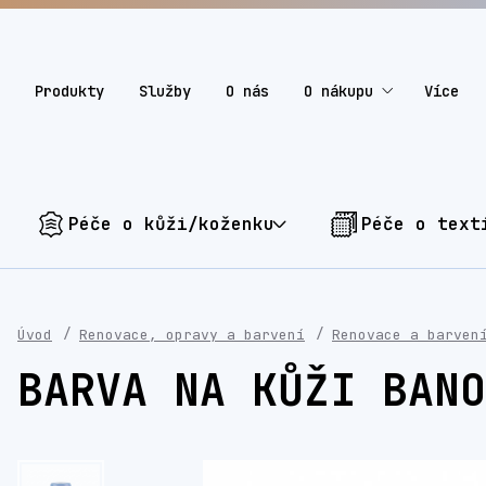
Produkty
Služby
O nás
O nákupu
Více
Péče o kůži/koženku
Péče o text
Úvod
Renovace, opravy a barvení
Renovace a barven
BARVA NA KŮŽI BANO