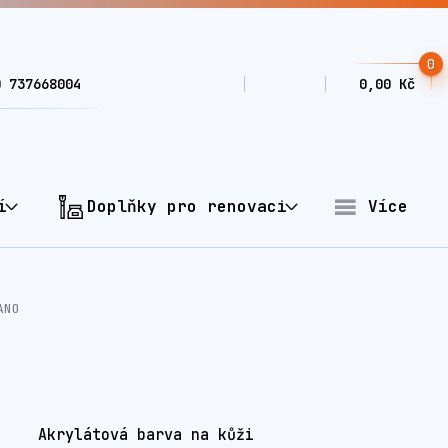
0
0 737668004
0,00 Kč
í
Doplňky pro renovaci
Více
ANO
Akrylátová barva na kůži