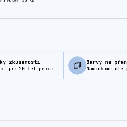
m hrotem 10 ks
ky zkušeností
Barvy na přán
ce jak 20 let praxe
Namícháme dle 