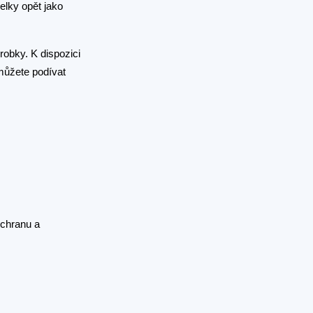
elky opět jako
obky. K dispozici
můžete podívat
ochranu a