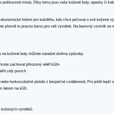
yje poškozená místa. Díky tomu jsou vaše kožené boty, opasky či kab
lá ekonomické řešení pro každého, kdo chce pečovat o své kožené výr
dete přesně tu pravou barvu pro váš výrobek. Na barevný vzorník se 
rvu na kožené boty můžete nanášet dvěma způsoby:
chcete zachovat přirozený reliéf kůže
třít celý povrch
nebo horkovzdušné pistole z bezpečné vzdálenosti. Pro ještě lepší 
m lakem na kůži.
lu kožených výrobků: