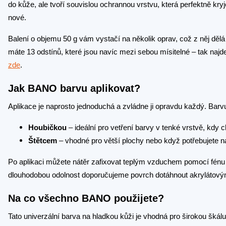
do kůže, ale tvoří souvislou ochrannou vrstvu, která perfektně kr
nové.
Balení o objemu 50 g vám vystačí na několik oprav, což z něj dě
máte 13 odstínů, které jsou navíc mezi sebou mísitelné – tak naj
zde
.
Jak BANO barvu aplikovat?
Aplikace je naprosto jednoduchá a zvládne ji opravdu každý. Ba
Houbičkou
– ideální pro vetření barvy v tenké vrstvě, kdy 
Štětcem
– vhodné pro větší plochy nebo když potřebujete na
Po aplikaci můžete nátěr zafixovat teplým vzduchem pomocí fénu 
dlouhodobou odolnost doporučujeme povrch dotáhnout akrylátový
Na co všechno BANO použijete?
Tato univerzální barva na hladkou kůži je vhodná pro širokou šká