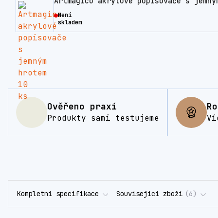
Artmagico akrylové popisovače s jemný
Není
skladem
Ověřeno praxí
Ro
Produkty sami testujeme
Ví
Kompletní specifikace
Související zboží
6