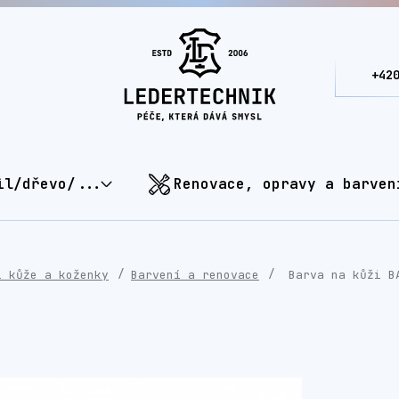
+42
il/dřevo/...
Renovace, opravy a barven
í kůže a koženky
Barvení a renovace
Barva na kůži B