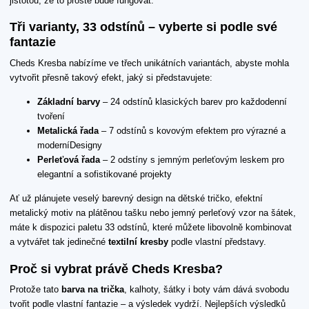
jistotou, že to prostě bude fungovat.
Tři varianty, 33 odstínů – vyberte si podle své
fantazie
Cheds Kresba nabízíme ve třech unikátních variantách, abyste mohla
vytvořit přesně takový efekt, jaký si představujete:
Základní barvy
– 24 odstínů klasických barev pro každodenní
tvoření
Metalická řada
– 7 odstínů s kovovým efektem pro výrazné a
moderníDesigny
Perleťová řada
– 2 odstíny s jemným perleťovým leskem pro
elegantní a sofistikované projekty
Ať už plánujete veselý barevný design na dětské tričko, efektní
metalický motiv na plátěnou tašku nebo jemný perleťový vzor na šátek,
máte k dispozici paletu 33 odstínů, které můžete libovolně kombinovat
a vytvářet tak jedinečné
textilní kresby
podle vlastní představy.
Proč si vybrat právě Cheds Kresba?
Protože tato
barva na trička
, kalhoty, šátky i boty vám dává svobodu
tvořit podle vlastní fantazie – a výsledek vydrží. Nejlepších výsledků