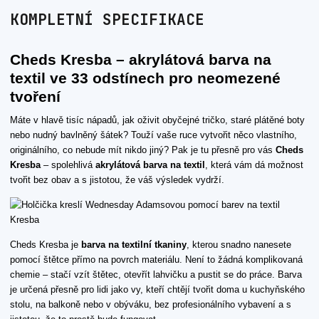
KOMPLETNÍ SPECIFIKACE
Cheds Kresba – akrylátová barva na
textil ve 33 odstínech pro neomezené
tvoření
Máte v hlavě tisíc nápadů, jak oživit obyčejné tričko, staré plátěné boty
nebo nudný bavlněný šátek? Touží vaše ruce vytvořit něco vlastního,
originálního, co nebude mít nikdo jiný? Pak je tu přesně pro vás
Cheds
Kresba
– spolehlivá
akrylátová barva na textil
, která vám dá možnost
tvořit bez obav a s jistotou, že váš výsledek vydrží.
Cheds Kresba je
barva na textilní tkaniny
, kterou snadno nanesete
pomocí štětce přímo na povrch materiálu. Není to žádná komplikovaná
chemie – stačí vzít štětec, otevřít lahvičku a pustit se do práce. Barva
je určená přesně pro lidi jako vy, kteří chtějí tvořit doma u kuchyňského
stolu, na balkoně nebo v obýváku, bez profesionálního vybavení a s