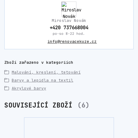
Miroslav Novák
+420 737668004
po-so 8-22 hod.
info@renovacekuze.cz
Zboží zařazeno v kategoriích
Malování, kreslení, tetování
Barvy a lepidla na textil
Akrylové barvy
SOUVISEJÍCÍ ZBOŽÍ
6
TOP prod
Akce
Novinka