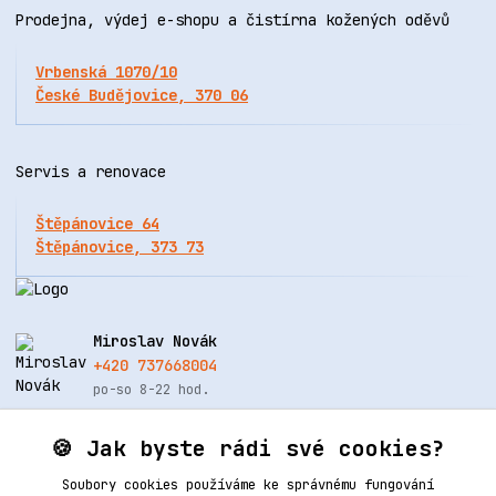
Prodejna, výdej e-shopu a čistírna kožených oděvů
Vrbenská 1070/10
České Budějovice, 370 06
Servis a renovace
Štěpánovice 64
Štěpánovice, 373 73
Miroslav Novák
+420 737668004
po-so 8-22 hod.
info@renovacekuze.cz
🍪 Jak byste rádi své cookies?
Soubory cookies používáme ke správnému fungování