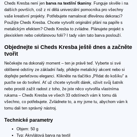
Cheds Kresba není jen
barva na textilní tkaniny
. Funguje skvěle i na
dalších površích, což z ní dělá univerzální pomocníka pro všechny
vaše kreativní projekty. Potřebujete namalovat dřevěnou dekoraci?
Použijte Cheds Kresba. Chcete vytvořit originální přání na papíře s
metalickým efektem? Cheds Kresba to zvládne. Plánujete projekt s
plexisklem nebo celofánovou folií? I tady vám tato barva poslouží.
Objednejte si Cheds Kresba ještě dnes a začněte
tvořit
Nečekejte na dokonalý moment – ten je právě teď. Vyberte si své
oblíbené odstíny ze základní řady, přidejte metalický akcent nebo si
dopřejte perleťovou eleganci. Klikněte na tlačítko „Přidat do košíku" a
pusťte se do tvoření. Ať už chcete vytvořit dárek, oživit svůj šatník
nebo prostě zažít radost z toho, že jste něco vytvořila vlastníma
rukama – Cheds Kresba ve všech 33 odstínech vám k tomu dá
všechno, co potřebujete. Zvládnete to, a my jsme tu, abychom vám k
tomu dali ten správný nástroj.
Technické parametry
Objem: 50 g
Typ: Akrylátová barva na textil