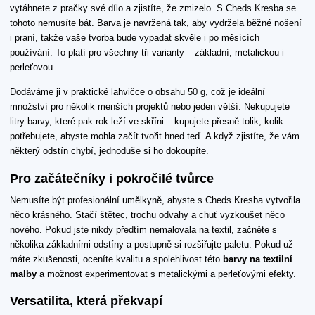
vytáhnete z pračky své dílo a zjistíte, že zmizelo. S Cheds Kresba se
tohoto nemusíte bát. Barva je navržená tak, aby vydržela běžné nošení
i praní, takže vaše tvorba bude vypadat skvěle i po měsících
používání. To platí pro všechny tři varianty – základní, metalickou i
perleťovou.
Dodáváme ji v praktické lahvičce o obsahu 50 g, což je ideální
množství pro několik menších projektů nebo jeden větší. Nekupujete
litry barvy, které pak rok leží ve skříni – kupujete přesně tolik, kolik
potřebujete, abyste mohla začít tvořit hned teď. A když zjistíte, že vám
některý odstín chybí, jednoduše si ho dokoupíte.
Pro začátečníky i pokročilé tvůrce
Nemusíte být profesionální umělkyně, abyste s Cheds Kresba vytvořila
něco krásného. Stačí štětec, trochu odvahy a chuť vyzkoušet něco
nového. Pokud jste nikdy předtím nemalovala na textil, začněte s
několika základními odstíny a postupně si rozšiřujte paletu. Pokud už
máte zkušenosti, oceníte kvalitu a spolehlivost této
barvy na textilní
malby
a možnost experimentovat s metalickými a perleťovými efekty.
Versatilita, která překvapí