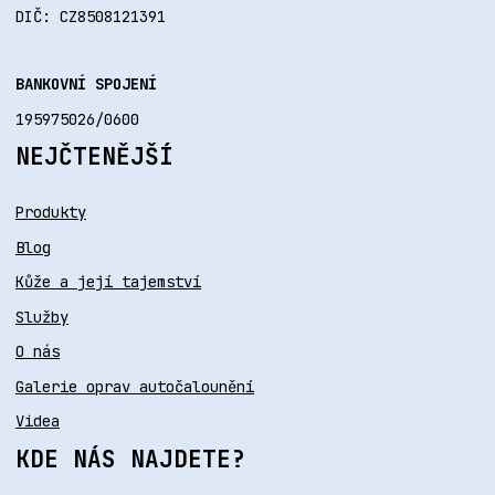
DIČ: CZ8508121391
BANKOVNÍ SPOJENÍ
195975026/0600
NEJČTENĚJŠÍ
Produkty
Blog
Kůže a její tajemství
Služby
O nás
Galerie oprav autočalounění
Videa
KDE NÁS NAJDETE?