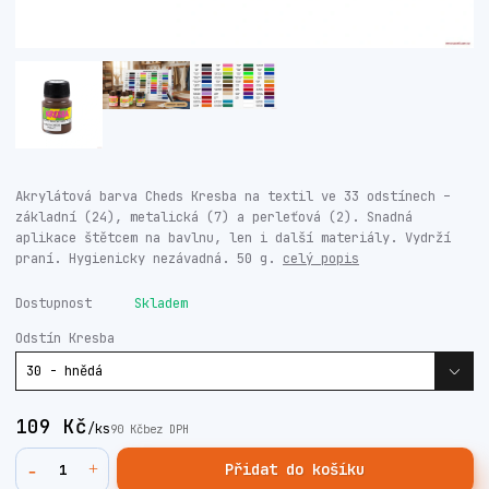
Akrylátová barva Cheds Kresba na textil ve 33 odstínech –
základní (24), metalická (7) a perleťová (2). Snadná
aplikace štětcem na bavlnu, len i další materiály. Vydrží
praní. Hygienicky nezávadná. 50 g.
celý popis
Dostupnost
Skladem
Odstín Kresba
109 Kč
/
ks
90 Kč
bez DPH
Přidat do košíku