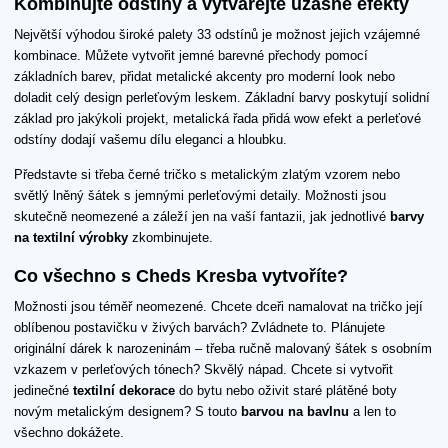
Kombinujte odstíny a vytvářejte úžasné efekty
Největší výhodou široké palety 33 odstínů je možnost jejich vzájemné
kombinace. Můžete vytvořit jemné barevné přechody pomocí
základních barev, přidat metalické akcenty pro moderní look nebo
doladit celý design perleťovým leskem. Základní barvy poskytují solidní
základ pro jakýkoli projekt, metalická řada přidá wow efekt a perleťové
odstíny dodají vašemu dílu eleganci a hloubku.
Představte si třeba černé tričko s metalickým zlatým vzorem nebo
světlý lněný šátek s jemnými perleťovými detaily. Možnosti jsou
skutečně neomezené a záleží jen na vaší fantazii, jak jednotlivé
barvy
na textilní výrobky
zkombinujete.
Co všechno s Cheds Kresba vytvoříte?
Možnosti jsou téměř neomezené. Chcete dceři namalovat na tričko její
oblíbenou postavičku v živých barvách? Zvládnete to. Plánujete
originální dárek k narozeninám – třeba ručně malovaný šátek s osobním
vzkazem v perleťových tónech? Skvělý nápad. Chcete si vytvořit
jedinečné
textilní dekorace
do bytu nebo oživit staré plátěné boty
novým metalickým designem? S touto
barvou na bavlnu
a len to
všechno dokážete.