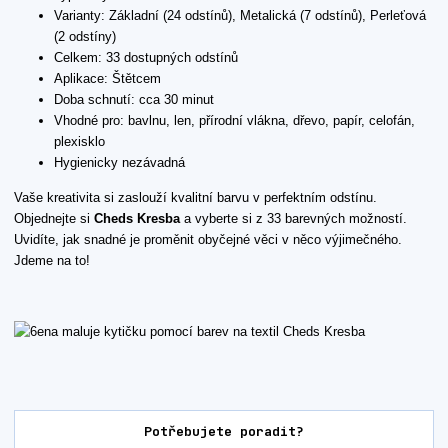
Varianty: Základní (24 odstínů), Metalická (7 odstínů), Perleťová
(2 odstíny)
Celkem: 33 dostupných odstínů
Aplikace: Štětcem
Doba schnutí: cca 30 minut
Vhodné pro: bavlnu, len, přírodní vlákna, dřevo, papír, celofán,
plexisklo
Hygienicky nezávadná
Vaše kreativita si zaslouží kvalitní barvu v perfektním odstínu.
Objednejte si
Cheds Kresba
a vyberte si z 33 barevných možností.
Uvidíte, jak snadné je proměnit obyčejné věci v něco výjimečného.
Jdeme na to!
Potřebujete poradit?