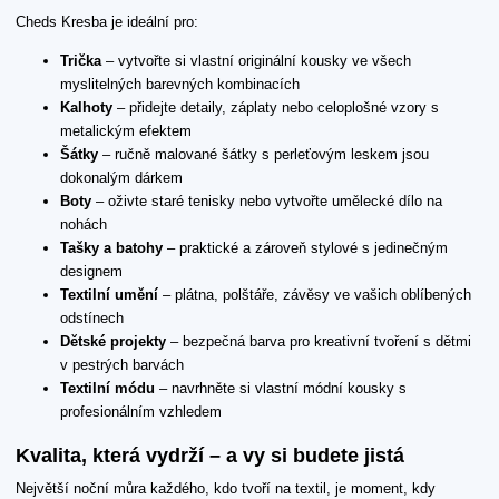
Cheds Kresba je ideální pro:
Trička
– vytvořte si vlastní originální kousky ve všech
myslitelných barevných kombinacích
Kalhoty
– přidejte detaily, záplaty nebo celoplošné vzory s
metalickým efektem
Šátky
– ručně malované šátky s perleťovým leskem jsou
dokonalým dárkem
Boty
– oživte staré tenisky nebo vytvořte umělecké dílo na
nohách
Tašky a batohy
– praktické a zároveň stylové s jedinečným
designem
Textilní umění
– plátna, polštáře, závěsy ve vašich oblíbených
odstínech
Dětské projekty
– bezpečná barva pro kreativní tvoření s dětmi
v pestrých barvách
Textilní módu
– navrhněte si vlastní módní kousky s
profesionálním vzhledem
Kvalita, která vydrží – a vy si budete jistá
Největší noční můra každého, kdo tvoří na textil, je moment, kdy