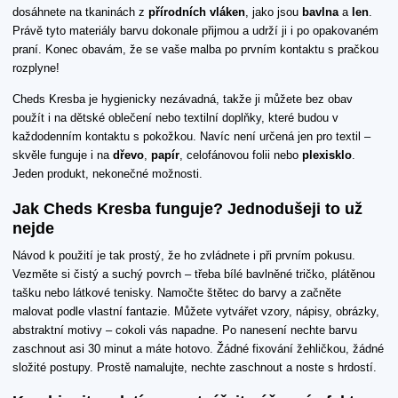
dosáhnete na tkaninách z
přírodních vláken
, jako jsou
bavlna
a
len
.
Právě tyto materiály barvu dokonale přijmou a udrží ji i po opakovaném
praní. Konec obavám, že se vaše malba po prvním kontaktu s pračkou
rozplyne!
Cheds Kresba je hygienicky nezávadná, takže ji můžete bez obav
použít i na dětské oblečení nebo textilní doplňky, které budou v
každodenním kontaktu s pokožkou. Navíc není určená jen pro textil –
skvěle funguje i na
dřevo
,
papír
, celofánovou folii nebo
plexisklo
.
Jeden produkt, nekonečné možnosti.
Jak Cheds Kresba funguje? Jednodušeji to už
nejde
Návod k použití je tak prostý, že ho zvládnete i při prvním pokusu.
Vezměte si čistý a suchý povrch – třeba bílé bavlněné tričko, plátěnou
tašku nebo látkové tenisky. Namočte štětec do barvy a začněte
malovat podle vlastní fantazie. Můžete vytvářet vzory, nápisy, obrázky,
abstraktní motivy – cokoli vás napadne. Po nanesení nechte barvu
zaschnout asi 30 minut a máte hotovo. Žádné fixování žehličkou, žádné
složité postupy. Prostě namalujte, nechte zaschnout a noste s hrdostí.