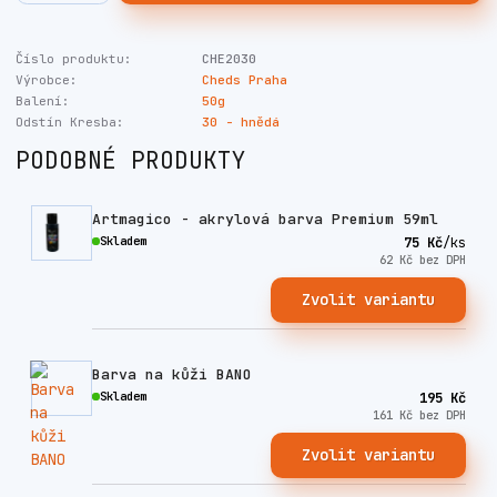
Číslo produktu:
CHE2030
Výrobce:
Cheds Praha
Balení:
50g
Odstín Kresba:
30 - hnědá
PODOBNÉ PRODUKTY
Artmagico - akrylová barva Premium 59ml
Skladem
75 Kč
/
ks
62 Kč
bez DPH
Zvolit variantu
Barva na kůži BANO
Skladem
195 Kč
161 Kč
bez DPH
Zvolit variantu