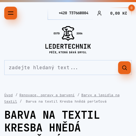
0
+420 737668004
0,00 Kč
Úvod
Renovace, opravy a barvení
Barvy a lepidla na
textil
Barva na textil Kresba hnědá perleťová
BARVA NA TEXTIL
KRESBA HNĚDÁ