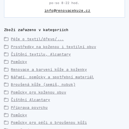
po-so 8-22 hod.
info@renovacekuze.cz
Zboží zařazeno v kategoriích
Péče o textil/dřevo/...
Prostředky na koženou i textilní obuv
Čištění textilu, Alcantary
Pomůcky
Renovace a barvení kůže a koženky
Nářadí, pomůcky a spotřební materiál
Broušená kůže (semiš, nubuk)
Pomůcky pro koženou obuv
Čištění Alcantary
Příprava povrchu
Pomůcky
Pomůcky pro péči o broušenou kůži