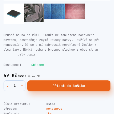
Brusná houba na kůži. Slouží ke zahlazení barevného
povrchu, odstraňuje zbylé kousky barvy. Používá se při
renovacích. Dá se s ní zabrousit nevzhledné žmolky z
alcantary. Měkká houba s brusnou plochou z obou stran.
celý popis
Dostupnost
Skladem
69 Kč
/
ks
57 Kč
bez DPH
Přidat do košíku
Číslo produktu:
84663
Výrobce:
Metalbrus
Množství:
1ks