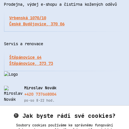
Prodejna, výdej e-shopu a čistírna kožených oděvů
Vrbenská 1070/10
České Budějovice, 370 06
Servis a renovace
Štěpánovice 64
Štěpánovice, 373 73
Miroslav Novák
+420 737668004
po-so 8-22 hod.
info@renovacekuze.cz
🍪 Jak byste rádi své cookies?
Soubory cookies používáme ke správnému fungování