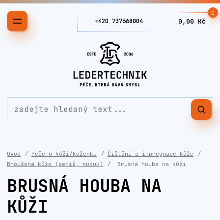
0
+420 737668004
0,00 Kč
Úvod
Péče o kůži/koženku
Čištění a impregnace kůže
Broušená kůže (semiš, nubuk)
Brusná houba na kůži
BRUSNÁ HOUBA NA
KŮŽI