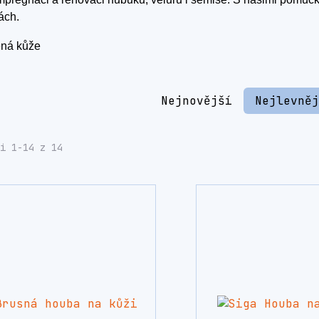
ách.
Nejnovější
Nejlevně
i 1-14 z 14