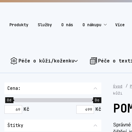
Produkty
Služby
O nás
O nákupu
Více
Péče o kůži/koženku
Péče o text
Úvod
Cena:
kůži
Od
Do
PO
Kč
Kč
Správné 
Štítky
čištění,