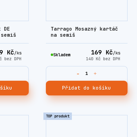
k DE
Tarrago Mosazný kartáč
 semiš
na semiš
9 Kč
169 Kč
/
ks
/
ks
Skladem
Kč
bez DPH
140 Kč
bez DPH
ošíku
Přidat do košíku
TOP produkt