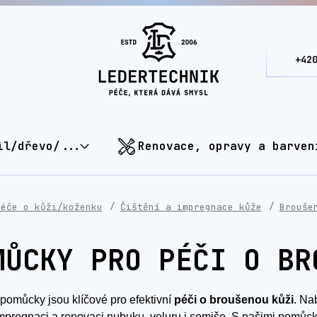
+42
il/dřevo/...
Renovace, opravy a barven
Péče o kůži/koženku
Čištění a impregnace kůže
Brouše
MŮCKY PRO PÉČI O BR
pomůcky jsou klíčové pro efektivní
péči o broušenou kůži
. Na
 impregnaci a renovaci nubuku, veluru i semiše. S našimi pomůc