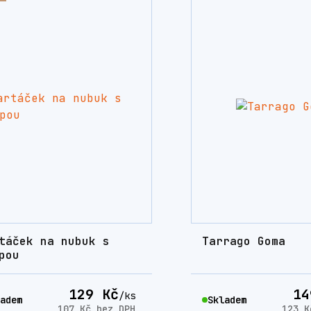
táček na nubuk s
Tarrago Goma
pou
129 Kč
14
/
ks
adem
Skladem
107 Kč
bez DPH
123 