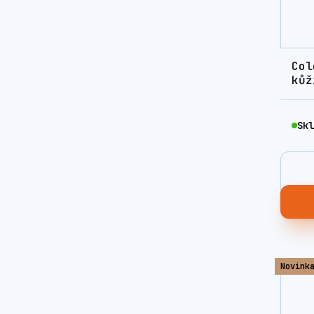
Col
kůž
Skl
Novink