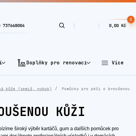
0
0 737668004
0,00 Kč
í
Doplňky pro renovaci
Více
ná kůže (semiš, nubuk)
Pomůcky pro péči o broušenou
OUŠENOU KŮŽI
bízíme široký výběr kartáčů, gum a dalších pomůcek pro
kami dosáhnete profesionálních výsledků i v domácích