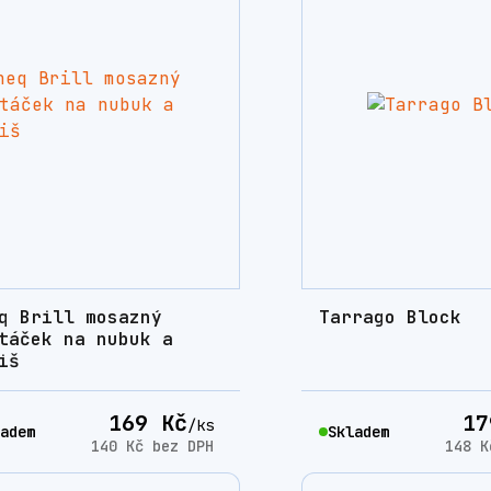
q Brill mosazný
Tarrago Block
táček na nubuk a
iš
169 Kč
17
/
ks
adem
Skladem
140 Kč
bez DPH
148 