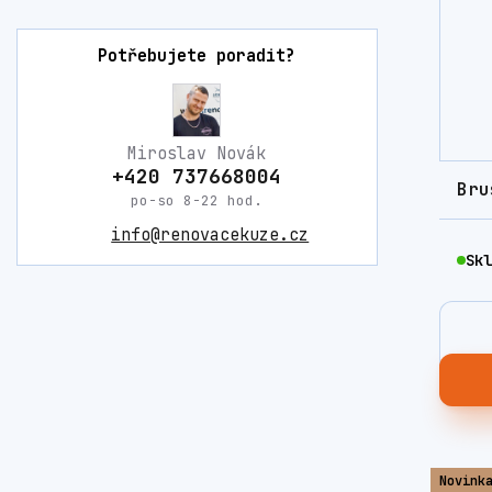
Potřebujete poradit?
Miroslav Novák
+420 737668004
Bru
po-so 8-22 hod.
info@renovacekuze.cz
Skl
Novink