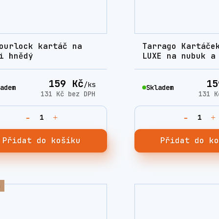
ourlock kartáč na
Tarrago Kartáče
i hnědý
LUXE na nubuk a
159 Kč
15
/
ks
adem
Skladem
131 Kč
bez DPH
131 
Přidat do košíku
Přidat do k
a