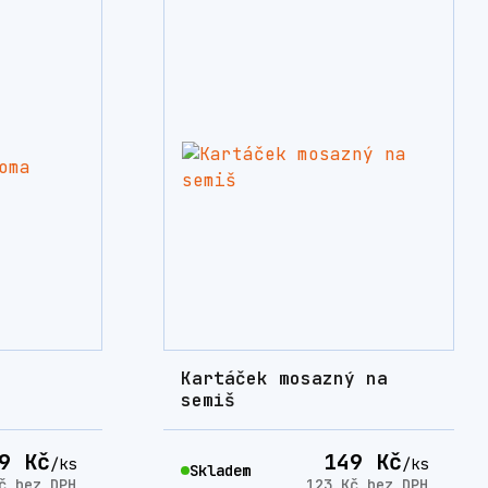
Kartáček mosazný na
semiš
9 Kč
149 Kč
/
ks
/
ks
Skladem
Kč
bez DPH
123 Kč
bez DPH