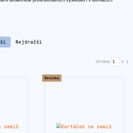
jší
Nejdražší
strana
z 1
Novinka