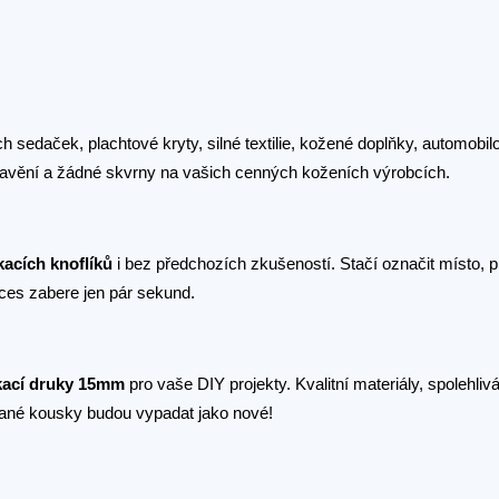
 sedaček, plachtové kryty, silné textilie, kožené doplňky, automobilov
avění a žádné skvrny na vašich cenných koženích výrobcích.
kacích knoflíků
i bez předchozích zkušeností. Stačí označit místo, p
oces zabere jen pár sekund.
kací druky 15mm
pro vaše DIY projekty. Kvalitní materiály, spolehli
vané kousky budou vypadat jako nové!