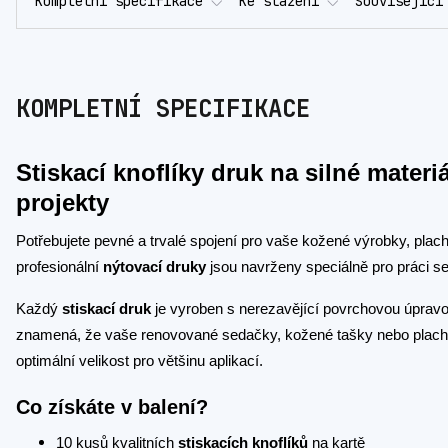
Kompletní specifikace
Ke stažení
Související
KOMPLETNÍ SPECIFIKACE
Stiskací knoflíky druk na silné mater
projekty
Potřebujete pevné a trvalé spojení pro vaše kožené výrobky, placht
profesionální
nýtovací druky
jsou navrženy speciálně pro práci se
Každý
stiskací druk
je vyroben s nerezavějící povrchovou úpravou
znamená, že vaše renovované sedačky, kožené tašky nebo plach
optimální velikost pro většinu aplikací.
Co získáte v balení?
10 kusů kvalitních
stiskacích knoflíků
na kartě