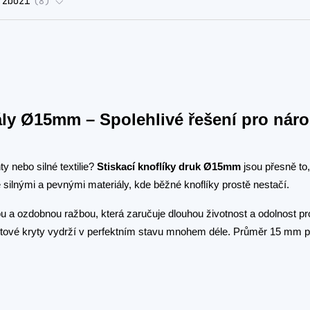
 zboží
8
iály Ø15mm – Spolehlivé řešení pro nár
y nebo silné textilie?
Stiskací knoflíky druk Ø15mm
jsou přesně to,
 silnými a pevnými materiály, kde běžné knoflíky prostě nestačí.
 a ozdobnou ražbou, která zaručuje dlouhou životnost a odolnost prot
tové kryty vydrží v perfektním stavu mnohem déle. Průměr 15 mm p