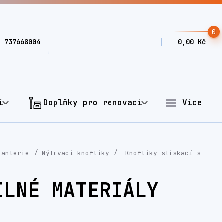
0
0 737668004
0,00 Kč
í
Doplňky pro renovaci
Více
lanterie
Nýtovací knoflíky
Knoflíky stiskací s
ILNÉ MATERIÁLY