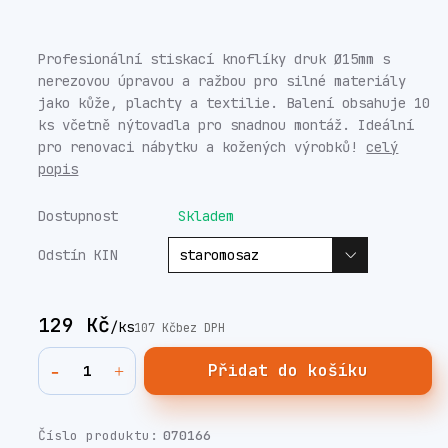
Profesionální stiskací knoflíky druk Ø15mm s
nerezovou úpravou a ražbou pro silné materiály
jako kůže, plachty a textilie. Balení obsahuje 10
ks včetně nýtovadla pro snadnou montáž. Ideální
pro renovaci nábytku a kožených výrobků!
celý
popis
Dostupnost
Skladem
Odstín KIN
129 Kč
/
ks
107 Kč
bez DPH
Přidat do košíku
Číslo produktu:
070166