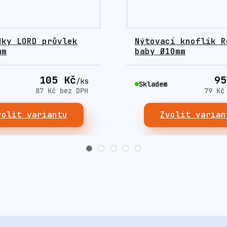
dky LORD průvlek
Nýtovací knoflík R
mm
baby Ø10mm
105 Kč
95
/
ks
Skladem
87 Kč
bez DPH
79 K
volit variantu
Zvolit varian