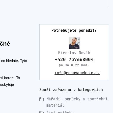
Potřebujete poradit?
očné
Miroslav Novák
+420 737668004
 co hledáte. Tyto
po-so 8-22 hod.
info@renovacekuze.cz
i korozi. To
oskytuje
Zboží zařazeno v kategoriích
Nářadí, pomůcky a spotřební
materiál