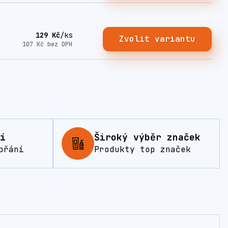
129 Kč
/
ks
Zvolit variantu
107 Kč
bez DPH
í
Široký výběr značek
přání
Produkty top značek