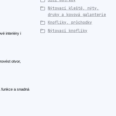
Šicí potřeby
Nýtovací kleště, nýty,
druky a kovová galanterie
Knoflíky, průchodky
Nýtovací knoflíky
é interiéry i
rovést otvor,
vá funkce a snadná