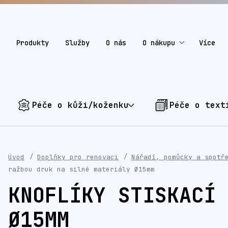
Produkty
Služby
O nás
O nákupu
Více
Péče o kůži/koženku
Péče o text
Úvod
Doplňky pro renovaci
Nářadí, pomůcky a spotř
ražbou druk na silné materiály Ø15mm
KNOFLÍKY STISKACÍ 
Ø15MM