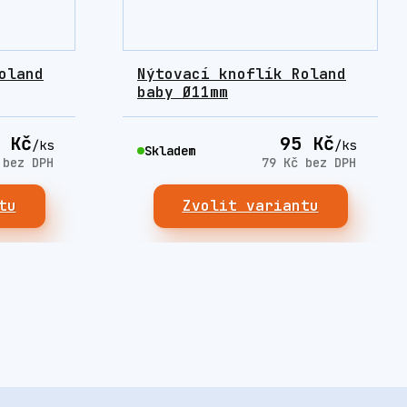
oland
Nýtovací knoflík Roland
baby Ø11mm
 Kč
95 Kč
/
ks
/
ks
Skladem
č
bez DPH
79 Kč
bez DPH
tu
Zvolit variantu