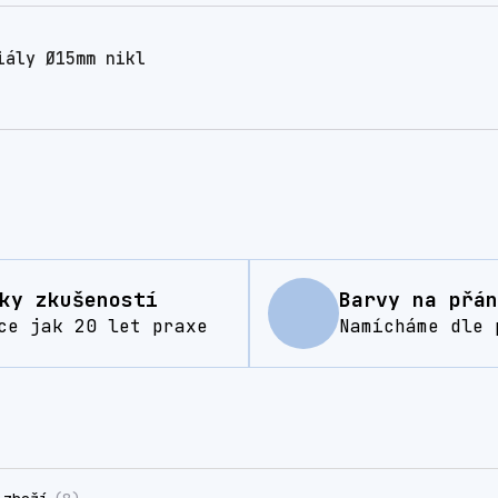
iály Ø15mm nikl
ky zkušeností
Barvy na přán
ce jak 20 let praxe
Namícháme dle 