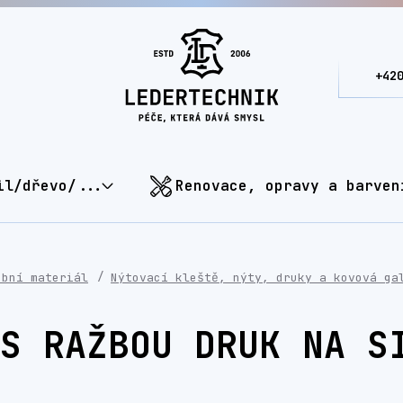
+42
il/dřevo/...
Renovace, opravy a barven
ební materiál
Nýtovací kleště, nýty, druky a kovová ga
S RAŽBOU DRUK NA S