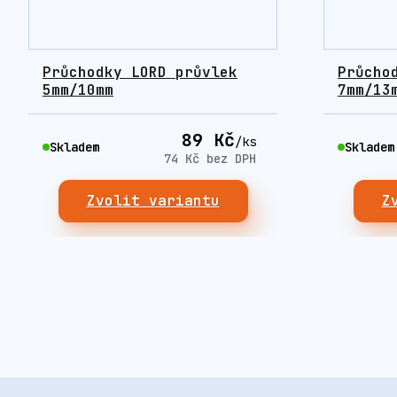
Průchodky LORD průvlek
Průcho
5mm/10mm
7mm/13
89 Kč
/
ks
Skladem
Skladem
74 Kč
bez DPH
Zvolit variantu
Z