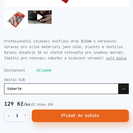
Profesionální stiskací knoflíky druk Ø15mm s nerezovou
úpravou pro silné materiály jako kůže, plachty a textilie.
Balení obsahuje 10 ks včetně nýtovadla pro snadnou montáž.
Ideální pro renovaci nábytku a kožených výrobků!
celý popis
Dostupnost
Skladem
Odstín KIN
129 Kč
/
ks
107 Kč
bez DPH
Přidat do košíku