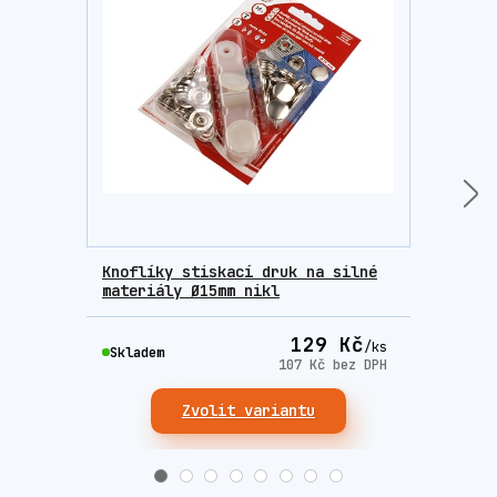
Knoflíky stiskací druk na silné
Knof
materiály Ø15mm nikl
mate
129 Kč
/
ks
Skladem
Skla
107 Kč
bez DPH
Zvolit variantu