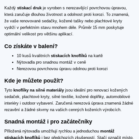
Každý
stiskací druk
je vyroben s nerezavějící povrchovou úpravou,
která zaručuje dlouhou životnost a odolnost proti korozi. To znamená,
že vaše renovované sedačky, kožené tašky nebo plachtové kryty
vydrží v perfektním stavu mnohem déle. Průměr 15 mm poskytuje
optimální velikost pro většinu aplikací.
Co získáte v balení?
10 kusů kvalitních
stiskacích knoflíků
na kartě
Nýtovadla pro snadnou montáž v ceně
Nerezovou povrchovou úpravu odolnou proti korozi
Kde je můžete použít?
Tyto
knoflíky na silné materiály
jsou ideální pro renovaci kožených
sedaček, plachtové kryty, silné textilie, kožené doplňky, automobilové
interiéry i outdoor vybavení. Zaručená nerezová úprava znamená žádné
rezavění a žádné skvrny na vašich cenných koženích výrobcích.
Snadná montáž i pro začátečníky
Přiložená nýtovadla umožňují rychlou a jednoduchou
montáž
stiskacích knoflíků
i bez předchozích zkušeností. Stačí označit místo,