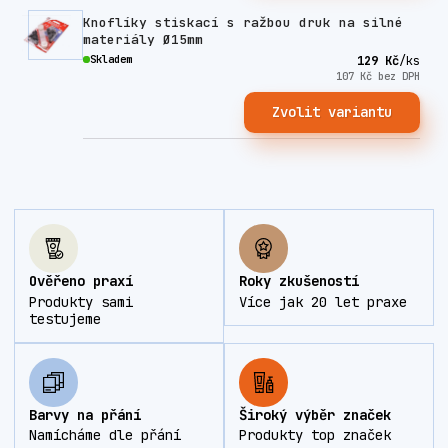
Knoflíky stiskací s ražbou druk na silné
materiály Ø15mm
Skladem
129 Kč
/
ks
107 Kč
bez DPH
Zvolit variantu
Ověřeno praxí
Roky zkušeností
Produkty sami
Více jak 20 let praxe
testujeme
Barvy na přání
Široký výběr značek
Namícháme dle přání
Produkty top značek