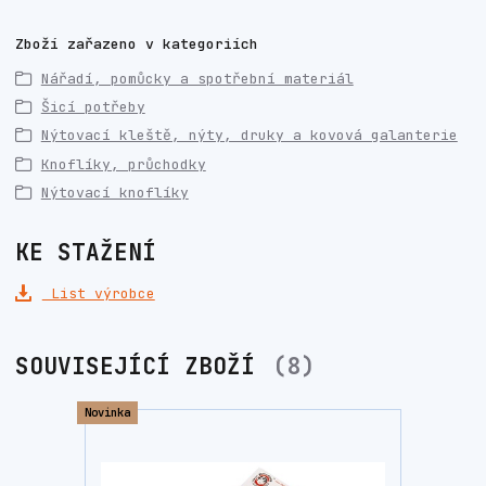
Zboží zařazeno v kategoriích
Nářadí, pomůcky a spotřební materiál
Šicí potřeby
Nýtovací kleště, nýty, druky a kovová galanterie
Knoflíky, průchodky
Nýtovací knoflíky
KE STAŽENÍ
List výrobce
SOUVISEJÍCÍ ZBOŽÍ
8
Novinka
Novinka