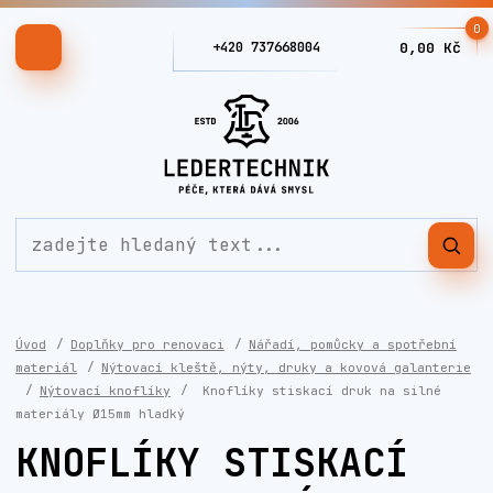
0
+420 737668004
0,00 Kč
Úvod
Doplňky pro renovaci
Nářadí, pomůcky a spotřební
materiál
Nýtovací kleště, nýty, druky a kovová galanterie
Nýtovací knoflíky
Knoflíky stiskací druk na silné
materiály Ø15mm hladký
KNOFLÍKY STISKACÍ