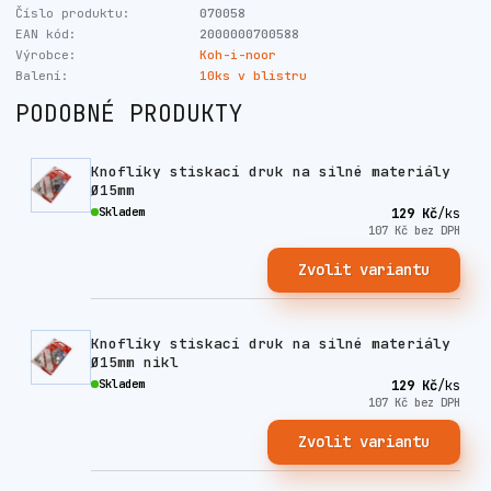
Číslo produktu:
070058
EAN kód:
2000000700588
Výrobce:
Koh-i-noor
Balení:
10ks v blistru
PODOBNÉ PRODUKTY
Knoflíky stiskací druk na silné materiály
Ø15mm
Skladem
129 Kč
/
ks
107 Kč
bez DPH
Zvolit variantu
Knoflíky stiskací druk na silné materiály
Ø15mm nikl
Skladem
129 Kč
/
ks
107 Kč
bez DPH
Zvolit variantu