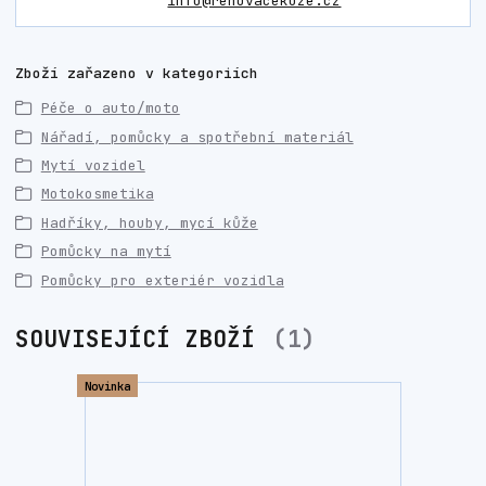
info@renovacekuze.cz
Zboží zařazeno v kategoriích
Péče o auto/moto
Nářadí, pomůcky a spotřební materiál
Mytí vozidel
Motokosmetika
Hadříky, houby, mycí kůže
Pomůcky na mytí
Pomůcky pro exteriér vozidla
SOUVISEJÍCÍ ZBOŽÍ
1
Novinka