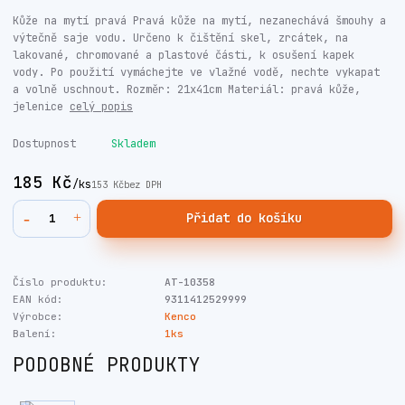
Kůže na mytí pravá Pravá kůže na mytí, nezanechává šmouhy a
výtečně saje vodu. Určeno k čištění skel, zrcátek, na
lakované, chromované a plastové části, k osušení kapek
vody. Po použití vymáchejte ve vlažné vodě, nechte vykapat
a volně uschnout. Rozměr: 21x41cm Materiál: pravá kůže,
jelenice
celý popis
Dostupnost
Skladem
185 Kč
/
ks
153 Kč
bez DPH
Přidat do košíku
Číslo produktu:
AT-10358
EAN kód:
9311412529999
Výrobce:
Kenco
Balení:
1ks
PODOBNÉ PRODUKTY