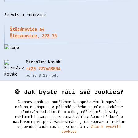
Servis a renovace
Štěpánovice 64
Štěpánovice, 373 73
Miroslav Novák
+420 737668004
po-so 8-22 hod.
info@renovacekuze.cz
🍪 Jak byste rádi své cookies?
Soubory cookies používáme ke správnému fungování
našeho e-shopu a v případě vašeho souhlasu také ke
sledování statistik o webu, měření efektivity
reklamních kampaní, zapamatování vašeho oblíbeného
nastavení při používání stránek, či zobrazení reklam
odpovídajících vašim preferencím.
Více k využití
cookies
Upravit sběr cookies.