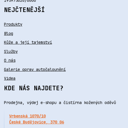
195975026/0600
NEJČTENĚJŠÍ
Produkty
Blog
Kůže a její tajemství
Služby
O nás
Galerie oprav autočalounění
Videa
KDE NÁS NAJDETE?
Prodejna, výdej e-shopu a čistírna kožených oděvů
Vrbenská 1070/10
České Budějovice, 370 06