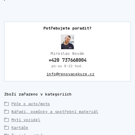
Potřebujete poradit?
Miroslav Novák
+420 737668004
po-so 8-22 hod.
info@renovacekuze.cz
Zboží zařazeno v kategoriích
Péče o auto/moto
Nářadí, pomůcky a spotřební materiál
Mytí vozidel
Kartáče