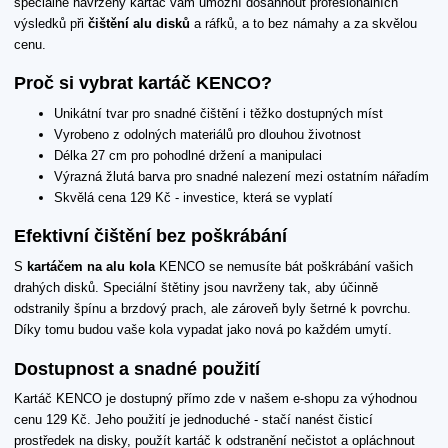
speciálně navržený kartáč vám umožní dosáhnout profesionálních
výsledků při
čištění alu disků
a ráfků, a to bez námahy a za skvělou
cenu.
Proč si vybrat kartáč KENCO?
Unikátní tvar pro snadné čištění i těžko dostupných míst
Vyrobeno z odolných materiálů pro dlouhou životnost
Délka 27 cm pro pohodlné držení a manipulaci
Výrazná žlutá barva pro snadné nalezení mezi ostatním nářadím
Skvělá cena 129 Kč - investice, která se vyplatí
Efektivní čištění bez poškrábání
S
kartáčem na alu kola
KENCO se nemusíte bát poškrábání vašich
drahých disků. Speciální štětiny jsou navrženy tak, aby účinně
odstranily špínu a brzdový prach, ale zároveň byly šetrné k povrchu.
Díky tomu budou vaše kola vypadat jako nová po každém umytí.
Dostupnost a snadné použití
Kartáč KENCO je dostupný přímo zde v našem e-shopu za výhodnou
cenu 129 Kč. Jeho použití je jednoduché - stačí nanést čisticí
prostředek na disky, použít kartáč k odstranění nečistot a opláchnout