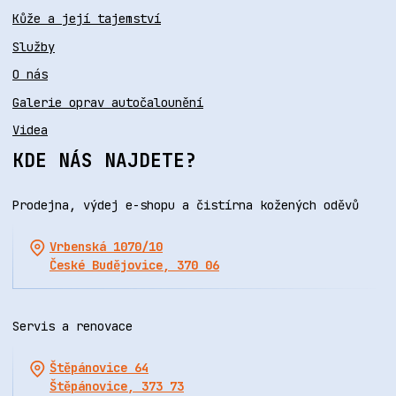
Kůže a její tajemství
Služby
O nás
Galerie oprav autočalounění
Videa
KDE NÁS NAJDETE?
Prodejna, výdej e-shopu a čistírna kožených oděvů
Vrbenská 1070/10
České Budějovice, 370 06
Servis a renovace
Štěpánovice 64
Štěpánovice, 373 73