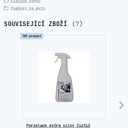
Čističe ráfků
Pomůcky na mytí
SOUVISEJÍCÍ ZBOŽÍ
7
TOP produkt
TOP prod
Novinka
Porzelack extra silný čistič
Opra