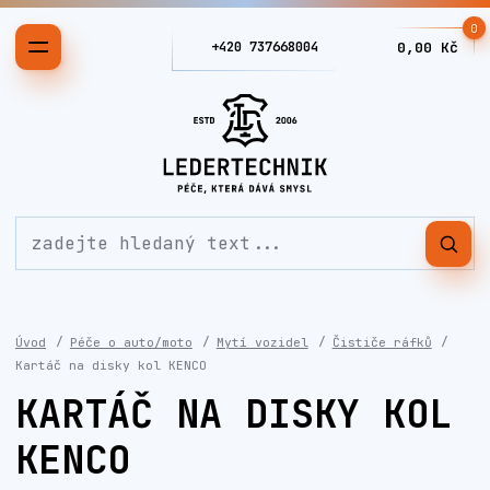
0
+420 737668004
0,00 Kč
Úvod
Péče o auto/moto
Mytí vozidel
Čističe ráfků
Kartáč na disky kol KENCO
KARTÁČ NA DISKY KOL
KENCO