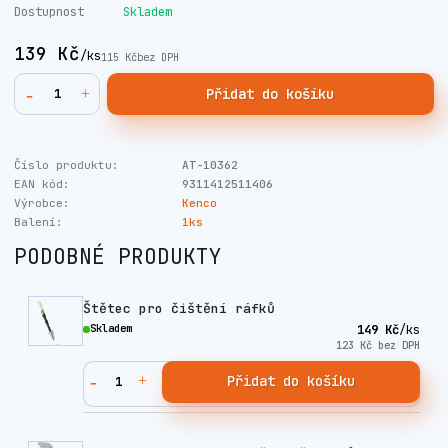
Dostupnost
Skladem
139 Kč
/
ks
115 Kč
bez DPH
Přidat do košíku
Číslo produktu:
AT-10362
EAN kód:
9311412511406
Výrobce:
Kenco
Balení:
1ks
PODOBNÉ PRODUKTY
Štětec pro čištění ráfků
Skladem
149 Kč
/
ks
123 Kč
bez DPH
Přidat do košíku