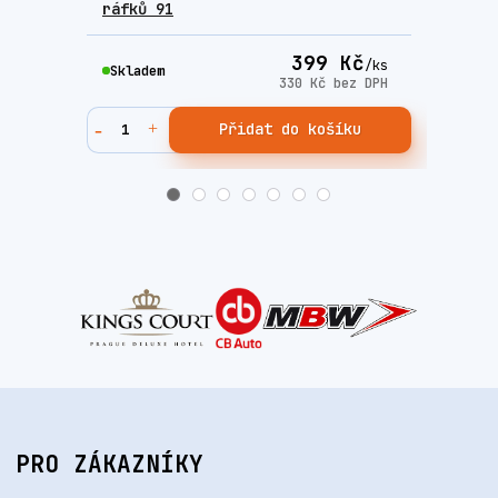
ráfků 91
auto
399 Kč
/
ks
Skladem
Skla
330 Kč
bez DPH
Přidat do košíku
PRO ZÁKAZNÍKY