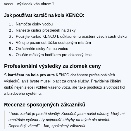
vodou. Výsledek vás ohromí!
Jak používat kartáč na kola KENCO:
Namočte disky vodou
Naneste čisticí prostředek na disky
Použijte kartáč KENCO k důkladnému očištění všech částí disku
Věnujte pozornost těžko dostupným místům
Opláchněte disky čistou vodou
Osušte měkkým hadříkem pro dokonalý lesk
Profesionální výsledky za zlomek ceny
S
kartáčem na kola pro auta
KENCO dosáhnete profesionálních
výsledků, aniž byste museli platit za drahé služby. Pravidelné čištění
disků nejen zlepší vzhled vašeho vozu, ale také prodlouží životnost kol
a brzdového systému.
Recenze spokojených zákazníků
"Tento kartáč je prostě skvělý! Konečně jsem našel nástroj, který mi
umožňuje vyčistit i ty nejmenší záhyby na mých alu discích.
Doporučuji všem!" - Jan, spokojený zákazník