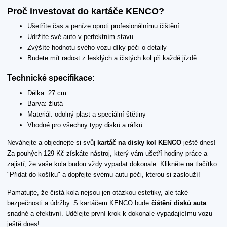
Proč investovat do kartáče KENCO?
Ušetříte čas a peníze oproti profesionálnímu čištění
Udržíte své auto v perfektním stavu
Zvýšíte hodnotu svého vozu díky péči o detaily
Budete mít radost z lesklých a čistých kol při každé jízdě
Technické specifikace:
Délka: 27 cm
Barva: žlutá
Materiál: odolný plast a speciální štětiny
Vhodné pro všechny typy disků a ráfků
Neváhejte a objednejte si svůj
kartáč na disky kol KENCO
ještě dnes!
Za pouhých 129 Kč získáte nástroj, který vám ušetří hodiny práce a
zajistí, že vaše kola budou vždy vypadat dokonale. Klikněte na tlačítko
"Přidat do košíku" a dopřejte svému autu péči, kterou si zaslouží!
Pamatujte, že čistá kola nejsou jen otázkou estetiky, ale také
bezpečnosti a údržby. S kartáčem KENCO bude
čištění disků auta
snadné a efektivní. Udělejte první krok k dokonale vypadajícímu vozu
ještě dnes!