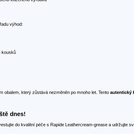
řadu výhod:
h kousků
m obalem, který zůstává nezměněn po mnoho let. Tento
autentický 
ště dnes!
nvestujte do kvalitní péče s Rapide Leathercream-grease a udržujte s