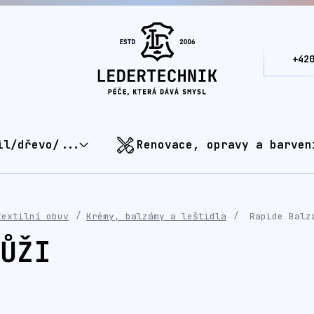
+42
il/dřevo/...
Renovace, opravy a barven
textilní obuv
Krémy, balzámy a leštidla
Rapide Balz
ŮŽI