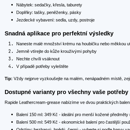
Nábytek: sedačky, křesla, taburety
Doplňky: tašky, peněženky, pásky
Jezdecké vybavení: sedla, uzdy, postroje
Snadná aplikace pro perfektní výsledky
Naneste malé množství krému na houbičku nebo měkkou u
Jemně vtírejte do kůže krouživými pohyby
Nechte chvíli vsáknout
V případě potřeby vyleštěte
Tip:
Vždy nejprve vyzkoušejte na malém, nenápadném místě, ze
Dostupné varianty pro všechny vaše potřeby
Rapide Leathercream-grease nabízíme ve dvou praktických balení
Balení 150 ml: 349 Kč - ideální pro menší kožené předměty
Balení 500 ml: 549 Kč - ekonomické balení pro častější použ
Odstíny: bezbarvý, hnědý, černý - vyberte si podle barvy 