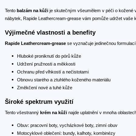
Tento
balzám na kůži
je skutečným všeumělem v péči o kožené výr
nábytek, Rapide Leathercream-grease vám pomůže udržet vaše k
Výjimečné vlastnosti a benefity
Rapide Leathercream-grease
se vyznačuje jedinečnou formulací,
Hluboké proniknutí do pórů kůže
Udržení pružnosti a měkkosti
Ochranu před vlhkostí a nečistotami
Obnovu starého a ztuhlého koženého materiálu
Změkčení nové a tuhé kůže
Široké spektrum využití
Tento všestranný
krém na kůži
najde uplatnění v mnoha oblastec
Obuv: pracovní boty, vycházkové boty, zimní obuv
Motocyklové oblečení: bundy, kalhoty, kombinézy