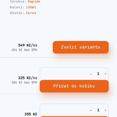
Výrobce:
Rapide
Balení:
150ml
Odstín:
černý
549 Kč
/
ks
Zvolit variantu
454 Kč
bez DPH
225 Kč
/
ks
186 Kč
bez DPH
Přidat do košíku
255 Kč