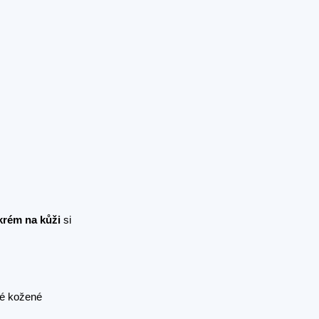
krém na kůži
si
vé kožené