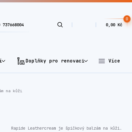
0
0 737668004
0,00 Kč
í
Doplňky pro renovaci
Více
ám na kůži
Rapide Leathercream je špičkový balzám na kůži.