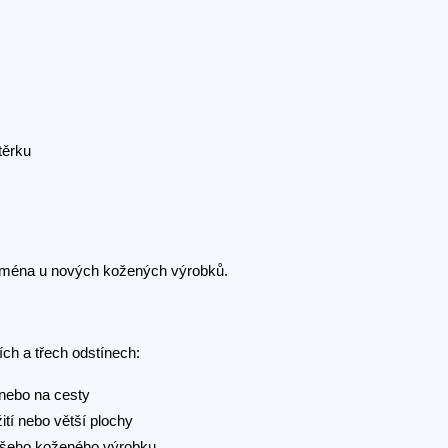
těrku
jména u nových kožených výrobků.
ch a třech odstínech:
 nebo na cesty
ití nebo větší plochy
vašeho koženého výrobku