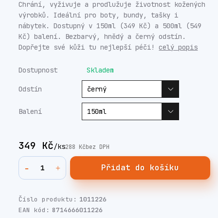
Chrání, vyživuje a prodlužuje životnost kožených
výrobků. Ideální pro boty, bundy, tašky i
nábytek. Dostupný v 150ml (349 Kč) a 500ml (549
Kč) balení. Bezbarvý, hnědý a černý odstín.
Dopřejte své kůži tu nejlepší péči!
celý popis
Dostupnost
Skladem
Odstín
Balení
349 Kč
/
ks
288 Kč
bez DPH
Přidat do košíku
Číslo produktu:
1011226
EAN kód:
8714666011226