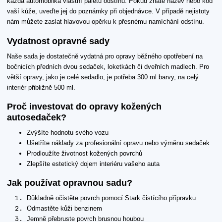
každá automobilka vlastní paletu odstínů. Pokud znáte název nebo kód
vaší kůže, uveďte jej do poznámky při objednávce. V případě nejistoty
nám můžete zaslat hlavovou opěrku k přesnému namíchání odstínu.
Vydatnost opravné sady
Naše sada je dostatečně vydatná pro opravy běžného opotřebení na
bočnicích předních dvou sedaček, loketkách či dveřních madlech. Pro
větší opravy, jako je celé sedadlo, je potřeba 300 ml barvy, na celý
interiér přibližně 500 ml.
Proč investovat do opravy kožených
autosedaček?
Zvýšíte hodnotu svého vozu
Ušetříte náklady za profesionální opravu nebo výměnu sedaček
Prodloužíte životnost kožených povrchů
Zlepšíte estetický dojem interiéru vašeho auta
Jak používat opravnou sadu?
Důkladně očistěte povrch pomocí Stark čistícího přípravku
Odmastěte kůži benzinem
Jemně přebruste povrch brusnou houbou