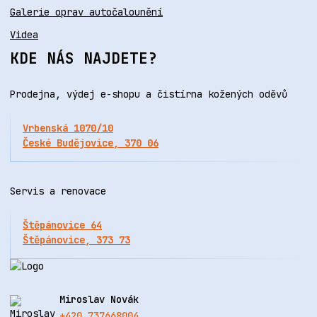
Galerie oprav autočalounění
Videa
KDE NÁS NAJDETE?
Prodejna, výdej e-shopu a čistírna kožených oděvů
Vrbenská 1070/10
České Budějovice, 370 06
Servis a renovace
Štěpánovice 64
Štěpánovice, 373 73
Miroslav Novák
+420 737668004