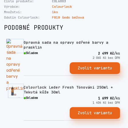
Číslo produktu:
COL6003
Výrobce:
Colourlock
Množství:
1ks
Odstín Colourlock:
F010 šedo béžová
PODOBNÉ PRODUKTY
Opravná sada na opravy odřené barvy a
prasklin
Skladem
2 499 Kč
/
ks
2 065 Kč
bez DPH
Zvolit variantu
Colourlock Leder Fresh Tónování 250ml +
Tekutá kůže 30ml
Skladem
1 699 Kč
/
ks
1 404 Kč
bez DPH
Zvolit variantu