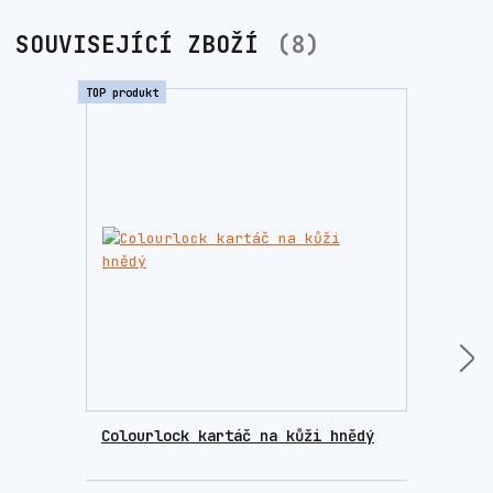
SOUVISEJÍCÍ ZBOŽÍ
8
TOP produkt
TOP prod
Colourlock kartáč na kůži hnědý
Colo
příp