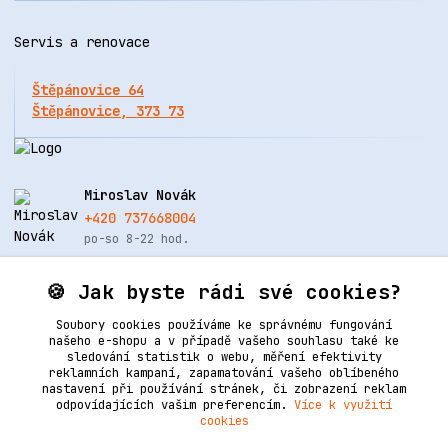
Servis a renovace
Štěpánovice 64
Štěpánovice, 373 73
Miroslav Novák
+420 737668004
po-so 8-22 hod.
info@renovacekuze.cz
🍪 Jak byste rádi své cookies?
Soubory cookies používáme ke správnému fungování
našeho e-shopu a v případě vašeho souhlasu také ke
sledování statistik o webu, měření efektivity
reklamních kampaní, zapamatování vašeho oblíbeného
nastavení při používání stránek, či zobrazení reklam
odpovídajících vašim preferencím.
Více k využití
cookies
Upravit sběr cookies.