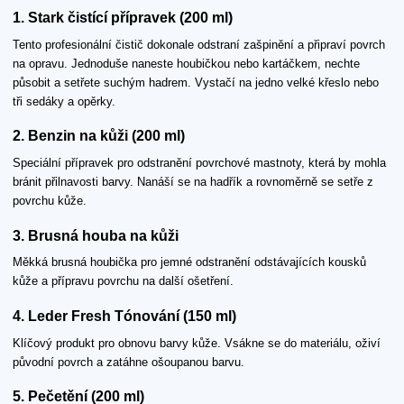
1. Stark čistící přípravek (200 ml)
Tento profesionální čistič dokonale odstraní zašpinění a připraví povrch
na opravu. Jednoduše naneste houbičkou nebo kartáčkem, nechte
působit a setřete suchým hadrem. Vystačí na jedno velké křeslo nebo
tři sedáky a opěrky.
2. Benzin na kůži (200 ml)
Speciální přípravek pro odstranění povrchové mastnoty, která by mohla
bránit přilnavosti barvy. Nanáší se na hadřík a rovnoměrně se setře z
povrchu kůže.
3. Brusná houba na kůži
Měkká brusná houbička pro jemné odstranění odstávajících kousků
kůže a přípravu povrchu na další ošetření.
4. Leder Fresh Tónování (150 ml)
Klíčový produkt pro obnovu barvy kůže. Vsákne se do materiálu, oživí
původní povrch a zatáhne ošoupanou barvu.
5. Pečetění (200 ml)