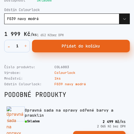
Dostupnost
Skladem
Odstín Colourlock
1 999 Kč
/
ks
1 652 Kč
bez DPH
Přidat do košíku
Číslo produktu:
COL6003
Výrobce:
Colourlock
Množství:
1ks
Odstín Colourlock:
F039 navy modrá
PODOBNÉ PRODUKTY
Opravná sada na opravy odřené barvy a
prasklin
Skladem
2 499 Kč
/
ks
2 065 Kč
bez DPH