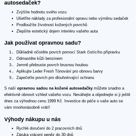
autosedaček?
Zvýšíte hodnotu svého vozu
Ušetříte náklady za profesionální opravu nebo výměnu sedaček
Prodloužíte životnost kožených povrchů
Zlepšíte estetický dojem interiéru vašeho auta
Jak používat opravnou sadu?
Důkladně očistěte povrch pomocí Stark čistícího přípravku
Odmastěte kůži benzinem
Jemně přebruste povrch brusnou houbou
Aplikujte Leder Fresh Tónování pro obnovu barvy
Zapečeťte povrch pro dlouhotrvající ochranu
S naší
opravnou sadou na kožené autosedačky
můžete snadno a
efektivně obnovit vzhled vašeho vozu. Neváhejte a objednejte si ji ještě
dnes za výhodnou cenu 1999 Kč. Investice do péče o vaše auto se
vám mnohonásobně vrátí!
Výhody nákupu u nás
Rychlé doručení do 2 pracovních dnů
Záruka vrácení peněz do 30 dnů