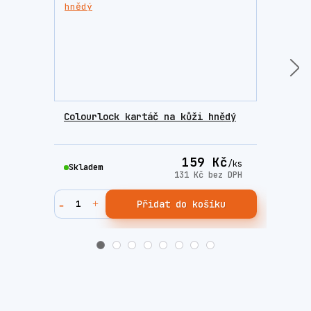
Colourlock kartáč na kůži hnědý
Colo
příp
159 Kč
/
ks
Skladem
Skla
131 Kč
bez DPH
Přidat do košíku