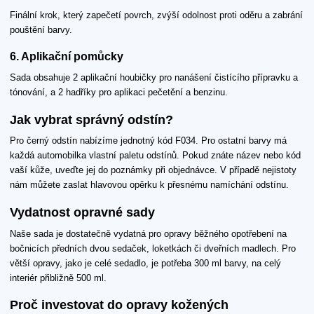
Finální krok, který zapečetí povrch, zvýší odolnost proti oděru a zabrání
pouštění barvy.
6. Aplikační pomůcky
Sada obsahuje 2 aplikační houbičky pro nanášení čistícího přípravku a
tónování, a 2 hadříky pro aplikaci pečetění a benzinu.
Jak vybrat správný odstín?
Pro černý odstín nabízíme jednotný kód F034. Pro ostatní barvy má
každá automobilka vlastní paletu odstínů. Pokud znáte název nebo kód
vaší kůže, uveďte jej do poznámky při objednávce. V případě nejistoty
nám můžete zaslat hlavovou opěrku k přesnému namíchání odstínu.
Vydatnost opravné sady
Naše sada je dostatečně vydatná pro opravy běžného opotřebení na
bočnicích předních dvou sedaček, loketkách či dveřních madlech. Pro
větší opravy, jako je celé sedadlo, je potřeba 300 ml barvy, na celý
interiér přibližně 500 ml.
Proč investovat do opravy kožených