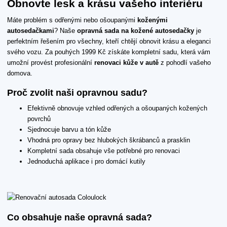
Obnovte lesk a krásu vašeho interiéru
Máte problém s odřenými nebo ošoupanými
koženými
autosedačkami
? Naše
opravná sada na kožené autosedačky
je
perfektním řešením pro všechny, kteří chtějí obnovit krásu a eleganci
svého vozu. Za pouhých 1999 Kč získáte kompletní sadu, která vám
umožní provést profesionální
renovaci kůže v autě
z pohodlí vašeho
domova.
Proč zvolit naši opravnou sadu?
Efektivně obnovuje vzhled odřených a ošoupaných kožených
povrchů
Sjednocuje barvu a tón kůže
Vhodná pro opravy bez hlubokých škrábanců a prasklin
Kompletní sada obsahuje vše potřebné pro renovaci
Jednoduchá aplikace i pro domácí kutily
Co obsahuje naše opravná sada?