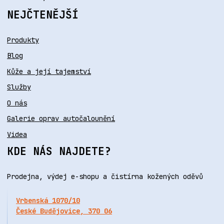
NEJČTENĚJŠÍ
Produkty
Blog
Kůže a její tajemství
Služby
O nás
Galerie oprav autočalounění
Videa
KDE NÁS NAJDETE?
Prodejna, výdej e-shopu a čistírna kožených oděvů
Vrbenská 1070/10
České Budějovice, 370 06