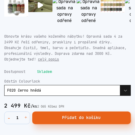
Obnovte krásu vašeho koženého nábytku! Opravná sada 4 za
2499 Kč řeší odřeniny, praskliny i propálené dírky.
Obsahuje čistič, tmel, barvu a pečetidlo. Snadná aplikace,
profesionální výsledky. Doprava zdarma nad 3000 Kč.
Objednejte teď!
celý popis
Dostupnost
Skladem
Odstín Colourlock
2 499 Kč
/
ks
2 065 Kč
bez DPH
Přidat do košíku