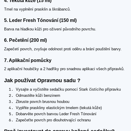
4. Tekutá kůže (15 ml)
Tmel na vyplnění prasklin a škrábanců.
5. Leder Fresh Tónování (150 ml)
Barva na hladkou kůži pro oživení původního povrchu.
6. Pečetění (200 ml)
Zapečetí povrch, zvyšuje odolnost proti oděru a brání pouštění barvy.
7. Aplikační pomůcky
2 aplikační houbičky a 2 hadříky pro snadnou aplikaci všech přípravků.
Jak používat Opravnou sadu ?
Vysajte a vyčistěte sedačku pomocí Stark čistícího přípravku
Odmastěte kůži benzinem
Zbruste povrch brusnou houbou
Vyplňte praskliny elastickým tmelem (tekutá kůže)
Dobarvěte povrch barvou Leder Fresh Tónování
Zapečeťte povrch pro dlouhotrvající ochranu