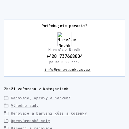
Potřebujete poradit?
Miroslav Novák
+420 737668004
po-so 8-22 hod.
info@renovacekuze.cz
Zboží zařazeno v kategoriích
Renovace, opravy a barvení
Výhodné sady
Renovace a barvení kůže a koženky
Opravárenské sety
Barvení a renovace