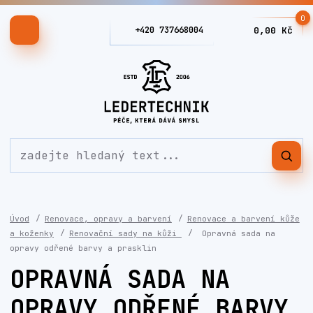
0
+420 737668004
0,00 Kč
Úvod
Renovace, opravy a barvení
Renovace a barvení kůže
a koženky
Renovační sady na kůži
Opravná sada na
opravy odřené barvy a prasklin
OPRAVNÁ SADA NA
OPRAVY ODŘENÉ BARVY