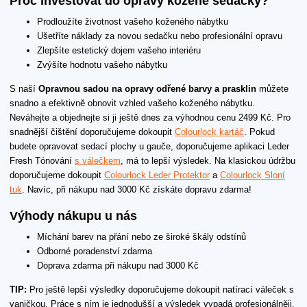
Proč investovat do opravy kožené sedačky?
Prodloužíte životnost vašeho koženého nábytku
Ušetříte náklady za novou sedačku nebo profesionální opravu
Zlepšíte estetický dojem vašeho interiéru
Zvýšíte hodnotu vašeho nábytku
S naší
Opravnou sadou na opravy odřené barvy a prasklin
můžete
snadno a efektivně obnovit vzhled vašeho koženého nábytku.
Neváhejte a objednejte si ji ještě dnes za výhodnou cenu 2499 Kč. Pro
snadnější čištění doporučujeme dokoupit
Colourlock kartáč
. Pokud
budete opravovat sedací plochy u gauče, doporučujeme aplikaci Leder
Fresh Tónování
s válečkem
, má to lepší výsledek. Na klasickou údržbu
doporučujeme dokoupit
Colourlock Leder Protektor
a
Colourlock Sloní
tuk
. Navíc, při nákupu nad 3000 Kč získáte dopravu zdarma!
Výhody nákupu u nás
Míchání barev na přání nebo ze široké škály odstínů
Odborné poradenství zdarma
Doprava zdarma při nákupu nad 3000 Kč
TIP:
Pro ještě lepší výsledky doporučujeme dokoupit natírací váleček s
vaničkou. Práce s ním je jednodušší a výsledek vypadá profesionálněji.