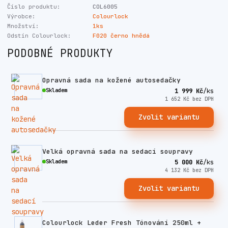
Číslo produktu:
COL6005
Výrobce:
Colourlock
Množství:
1ks
Odstín Colourlock:
F020 černo hnědá
PODOBNÉ PRODUKTY
Opravná sada na kožené autosedačky
Skladem
1 999 Kč
/
ks
1 652 Kč
bez DPH
Zvolit variantu
Velká opravná sada na sedací soupravy
Skladem
5 000 Kč
/
ks
4 132 Kč
bez DPH
Zvolit variantu
Colourlock Leder Fresh Tónování 250ml +