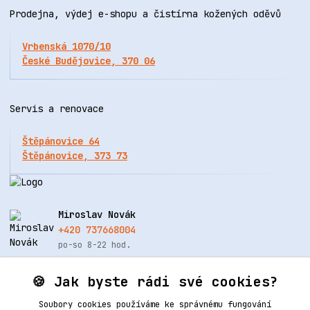
Prodejna, výdej e-shopu a čistírna kožených oděvů
Vrbenská 1070/10
České Budějovice, 370 06
Servis a renovace
Štěpánovice 64
Štěpánovice, 373 73
Miroslav Novák
+420 737668004
po-so 8-22 hod.
info@renovacekuze.cz
🍪 Jak byste rádi své cookies?
Soubory cookies používáme ke správnému fungování