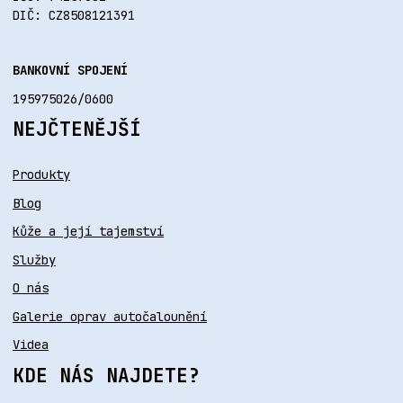
DIČ: CZ8508121391
BANKOVNÍ SPOJENÍ
195975026/0600
NEJČTENĚJŠÍ
Produkty
Blog
Kůže a její tajemství
Služby
O nás
Galerie oprav autočalounění
Videa
KDE NÁS NAJDETE?