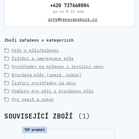
+420 737668004
po-so 8-22 hod.
info@renovacekuze.cz
Zboží zařazeno v kategoriích
Péče o kůži/koženku
Čištění a impregnace kůže
Prostředky na koženou i textilní obuv
Broušená kůže (semiš, nubuk)
Čistící prostředky na obuv
Pomůcky pro péči o broušenou kůži
Pro semiš a nubuk
SOUVISEJÍCÍ ZBOŽÍ
1
TOP produkt