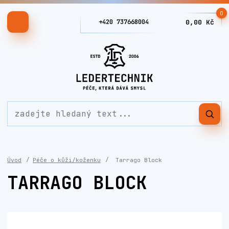
0
+420 737668004
0,00 Kč
Úvod
Péče o kůži/koženku
Tarrago Block
TARRAGO BLOCK