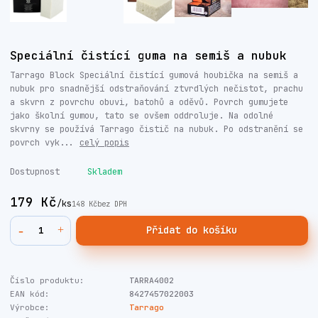
Speciální čistící guma na semiš a nubuk
Tarrago Block Speciální čistící gumová houbička na semiš a
nubuk pro snadnější odstraňování ztvrdlých nečistot, prachu
a skvrn z povrchu obuvi, batohů a oděvů. Povrch gumujete
jako školní gumou, tato se ovšem oddroluje. Na odolné
skvrny se používá Tarrago čistič na nubuk. Po odstranění se
povrch vyk...
celý popis
Dostupnost
Skladem
179 Kč
/
ks
148 Kč
bez DPH
Přidat do košíku
Číslo produktu:
TARRA4002
EAN kód:
8427457022003
Výrobce:
Tarrago